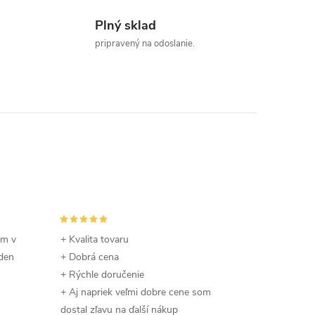
Plný sklad
pripravený na odoslanie.
om v
+ Kvalita tovaru
 den
+ Dobrá cena
+ Rýchle doručenie
+ Aj napriek veľmi dobre cene som
dostal zľavu na ďalší nákup