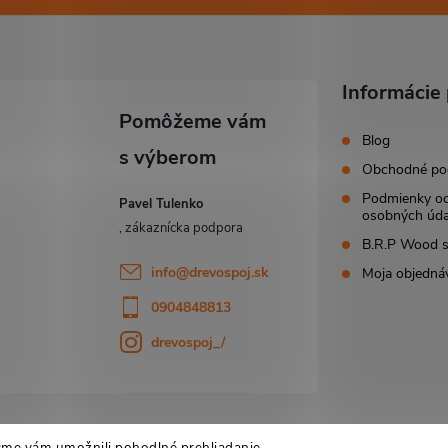
Informácie 
Blog
Obchodné po
Podmienky o
Pavel Tulenko
osobných úda
B.R.P Wood s.
info
@
drevospoj.sk
Moja objedná
0904848813
drevospoj_/
sme vám umožnili pohodlné prehliadanie