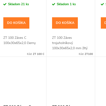
cena:
cena:
cen
Skladom
21 ks
Skladom
1 ks
u
o
k
d
DO KOŠÍKA
DO KOŠÍKA
t
u
ZT 100 Záves C
ZT 100 Záves
o
k
100x30x65x2,0 čierny
trojuholníkový
100x30x65x2,0 mm žltý
v
t
Kód:
ZT 100 C
Kód:
ZT100
o
v