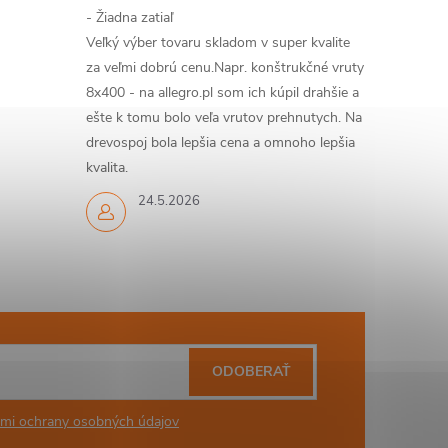
- Žiadna zatiaľ
Veľký výber tovaru skladom v super kvalite
za veľmi dobrú cenu.Napr. konštrukčné vruty
8x400 - na allegro.pl som ich kúpil drahšie a
ešte k tomu bolo veľa vrutov prehnutych. Na
drevospoj bola lepšia cena a omnoho lepšia
kvalita.
24.5.2026
ODOBERAŤ
mi ochrany osobných údajov