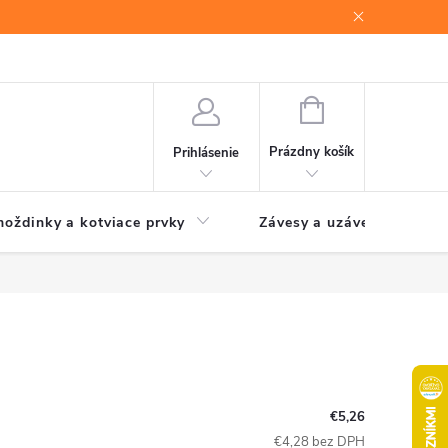
NÁKUPNÝ
KOŠÍK
Prázdny košík
Prihlásenie
oždinky a kotviace prvky
Závesy a uzávery brán
€5,26
€4,28 bez DPH