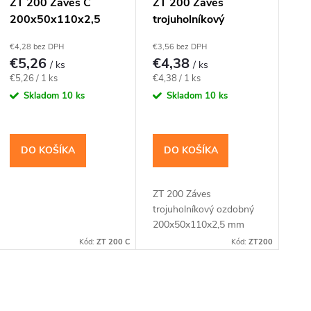
ZT 200 Záves C
ZT 200 Záves
200x50x110x2,5
trojuholníkový
čierny
ozdobný
€4,28 bez DPH
€3,56 bez DPH
200x50x110x2,5
€5,26
€4,38
/ ks
/ ks
mm žltý
Jednotková
Jednotková
€5,26 / 1 ks
€4,38 / 1 ks
cena:
cena:
Skladom
10 ks
Skladom
10 ks
DO KOŠÍKA
DO KOŠÍKA
ZT 200 Záves
trojuholníkový ozdobný
200x50x110x2,5 mm
žltý
Kód:
ZT 200 C
Kód:
ZT200
O