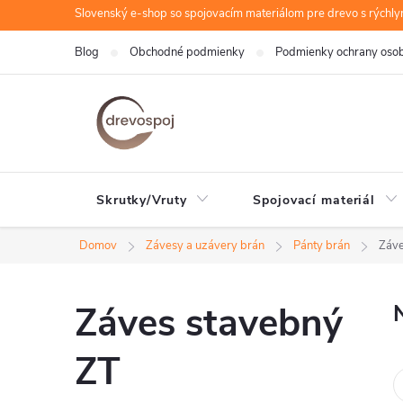
Prejsť
Slovenský e-shop so spojovacím materiálom pre drevo s rýchl
na
Blog
Obchodné podmienky
Podmienky ochrany oso
obsah
Skrutky/Vruty
Spojovací materiál
Domov
Závesy a uzávery brán
Pánty brán
Záve
Záves stavebný
ZT