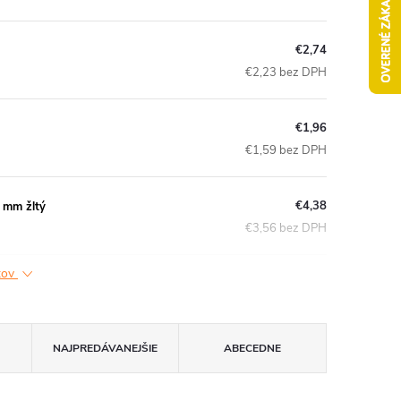
€2,74
€2,23 bez DPH
€1,96
€1,59 bez DPH
€4,38
 mm žltý
€3,56 bez DPH
ktov
NAJPREDÁVANEJŠIE
ABECEDNE