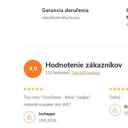
Garancia doručenia
l
nepoškodeného tovaru.
t
Hodnotenie zákazníkov
4,9
232 hodnotení
Zobraziť recenzie
i
Top ceny ! Doručenie - blesk ! Spájací
Dobrý
materiál masaker ako drží !
R
r
3
Josheppe
18.6.2026