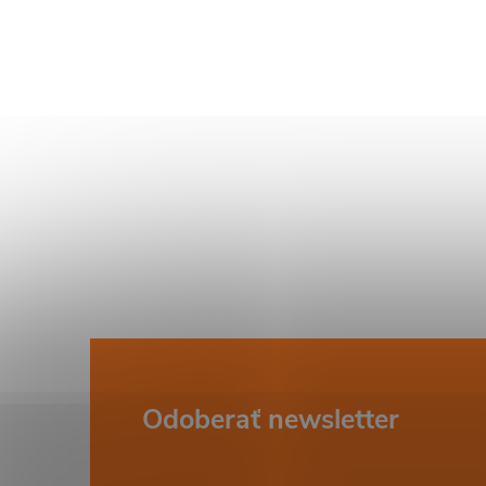
i
Z
Odoberať newsletter
á