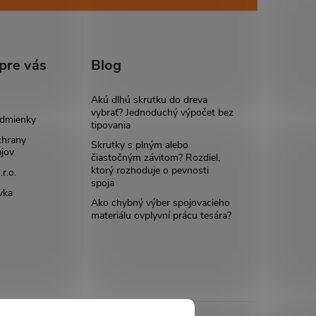
pre vás
Blog
Akú dlhú skrutku do dreva
vybrať? Jednoduchý výpočet bez
dmienky
tipovania
chrany
Skrutky s plným alebo
jov
čiastočným závitom? Rozdiel,
ktorý rozhoduje o pevnosti
r.o.
spoja
vka
Ako chybný výber spojovacieho
materiálu ovplyvní prácu tesára?