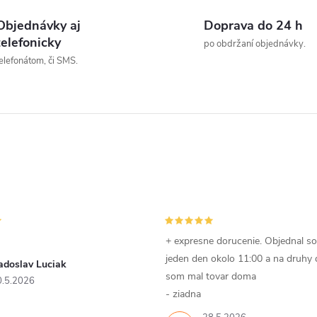
v
Objednávky aj
Doprava do 24 h
telefonicky
po obdržaní objednávky.
elefonátom, či SMS.
á
d
a
c
e
p
+ expresne dorucenie. Objednal s
jeden den okolo 11:00 a na druhy
adoslav Luciak
som mal tovar doma
0.5.2026
v
- ziadna