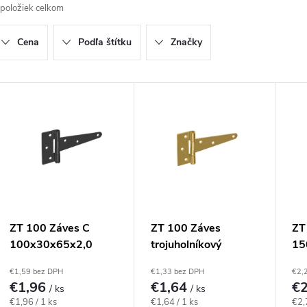
položiek celkom
d
Cena
Podľa štítku
Značky
e
n
V
ý
e
p
p
r
s
ZT 100 Záves C
ZT 100 Záves
ZT
100x30x65x2,0
trojuholníkový
15
o
p
čierny
100x30x65x2,0 mm
čie
€1,59 bez DPH
€1,33 bez DPH
€2,
žltý
€1,96
€1,64
€
d
/ ks
/ ks
r
Jednotková
Jednotková
Jed
€1,96 / 1 ks
€1,64 / 1 ks
€2,