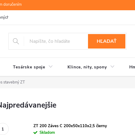
ym doručením
bných údajov
B.R.P Wood s.r.o.
Moja objednávka
HĽADAŤ
Tesárske spoje
Klince, nity, spony
Hm
s stavebný ZT
Najpredávanejšie
ZT 200 Záves C 200x50x110x2,5 čierny
Skladom