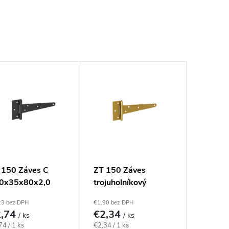
 150 Záves C
ZT 150 Záves
0x35x80x2,0
trojuholníkový
rny
150x35x80x2,0 mm
23 bez DPH
€1,90 bez DPH
žltý
2,74
€2,34
/ ks
/ ks
notková
Jednotková
74 / 1 ks
€2,34 / 1 ks