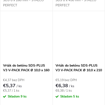
SDS 8 x 260 mm - STALCO
SDS 8 x 450 mm - STALCO
PERFECT
PERFECT
Vrták do betónu SDS-PLUS
Vrták do betónu SDS-PLUS
V3 V-PACK PACK Ø 10,0 x 160
V3 V-PACK PACK Ø 10,0 x 210
mm
mm
€4,37 bez DPH
€5,19 bez DPH
€5,37
€6,38
/ ks
/ ks
Jednotková
Jednotková
€5,37 / 1 ks
€6,38 / 1 ks
cena:
cena:
Skladom
9 ks
Skladom
5 ks