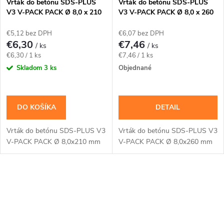
Vrták do betónu SDS-PLUS
Vrták do betónu SDS-PLUS
V3 V-PACK PACK Ø 8,0 x 210
V3 V-PACK PACK Ø 8,0 x 260
mm
mm
€5,12 bez DPH
€6,07 bez DPH
€6,30
€7,46
/ ks
/ ks
Jednotková
Jednotková
€6,30 / 1 ks
€7,46 / 1 ks
cena:
cena:
Skladom
3 ks
Objednané
DO KOŠÍKA
DETAIL
Vrták do betónu SDS-PLUS V3
Vrták do betónu SDS-PLUS V3
V-PACK PACK Ø 8,0x210 mm
V-PACK PACK Ø 8,0x260 mm
O
v
l