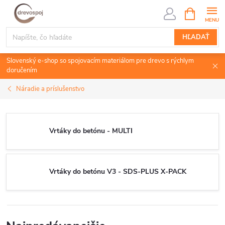
Prejsť
NÁKUPN
KOŠÍK
na
obsah
HĽADAŤ
Slovenský e-shop so spojovacím materiálom pre drevo s rýchlym
doručením
Náradie a príslušenstvo
Vrtáky do betónu - MULTI
Vrtáky do betónu V3 - SDS-PLUS X-PACK