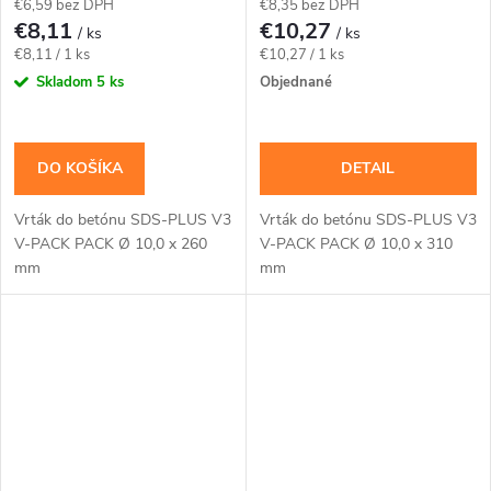
€6,59 bez DPH
€8,35 bez DPH
€8,11
€10,27
/ ks
/ ks
Jednotková
Jednotková
€8,11 / 1 ks
€10,27 / 1 ks
cena:
cena:
Skladom
5 ks
Objednané
DO KOŠÍKA
DETAIL
Vrták do betónu SDS-PLUS V3
Vrták do betónu SDS-PLUS V3
V-PACK PACK Ø 10,0 x 260
V-PACK PACK Ø 10,0 x 310
mm
mm