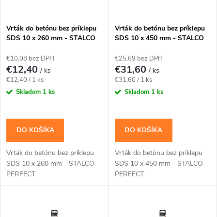
i
s
e
Vrták do betónu bez príklepu
Vrták do betónu bez príklepu
SDS 10 x 260 mm - STALCO
SDS 10 x 450 mm - STALCO
p
PERFECT
PERFECT
p
€10,08 bez DPH
€25,69 bez DPH
r
€12,40
€31,60
/ ks
/ ks
r
Jednotková
Jednotková
€12,40 / 1 ks
€31,60 / 1 ks
o
cena:
cena:
Skladom
1 ks
Skladom
1 ks
o
d
d
DO KOŠÍKA
DO KOŠÍKA
u
u
Vrták do betónu bez príklepu
Vrták do betónu bez príklepu
k
SDS 10 x 260 mm - STALCO
SDS 10 x 450 mm - STALCO
k
PERFECT
PERFECT
t
t