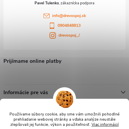
Pavel Tulenko
info
@
drevospoj.sk
0904848813
drevospoj_/
Prijímame online platby
Informácie pre vás
Blog
Používame súbory cookie, aby sme vám umožnili pohodlné
prehliadanie webovej stránky a vďaka analýze neustále
zlepšovali jej funkcie, výkon a použiteľnosť.
Viac informácií