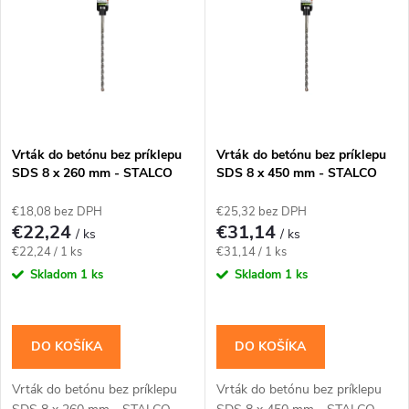
o
o
v
v
Vrták do betónu bez príklepu
Vrták do betónu bez príklepu
SDS 8 x 260 mm - STALCO
SDS 8 x 450 mm - STALCO
PERFECT
PERFECT
€18,08 bez DPH
€25,32 bez DPH
€22,24
€31,14
/ ks
/ ks
Jednotková
Jednotková
€22,24 / 1 ks
€31,14 / 1 ks
cena:
cena:
Skladom
1 ks
Skladom
1 ks
DO KOŠÍKA
DO KOŠÍKA
Vrták do betónu bez príklepu
Vrták do betónu bez príklepu