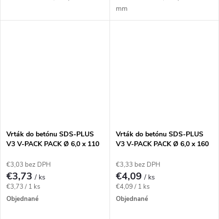
mm
Vrták do betónu SDS-PLUS
Vrták do betónu SDS-PLUS
V3 V-PACK PACK Ø 6,0 x 110
V3 V-PACK PACK Ø 6,0 x 160
mm
mm
€3,03 bez DPH
€3,33 bez DPH
€3,73
€4,09
/ ks
/ ks
Jednotková
Jednotková
€3,73 / 1 ks
€4,09 / 1 ks
cena:
cena:
Objednané
Objednané