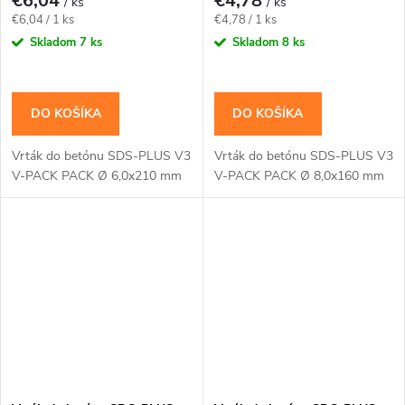
€6,04
€4,78
/ ks
/ ks
Jednotková
Jednotková
€6,04 / 1 ks
€4,78 / 1 ks
cena:
cena:
Skladom
7 ks
Skladom
8 ks
DO KOŠÍKA
DO KOŠÍKA
Vrták do betónu SDS-PLUS V3
Vrták do betónu SDS-PLUS V3
V-PACK PACK Ø 6,0x210 mm
V-PACK PACK Ø 8,0x160 mm