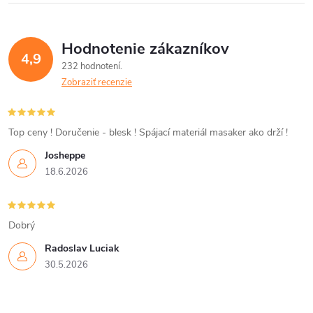
á
Hodnotenie zákazníkov
d
4,9
232 hodnotení
a
Zobraziť recenzie
c
i
Top ceny ! Doručenie - blesk ! Spájací materiál masaker ako drží !
Josheppe
e
18.6.2026
p
r
Dobrý
v
Radoslav Luciak
30.5.2026
k
y