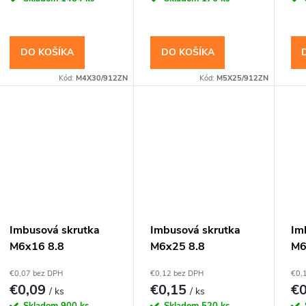
DO KOŠÍKA
DO KOŠÍKA
Kód:
M4X30/912ZN
Kód:
M5X25/912ZN
Imbusová skrutka
Imbusová skrutka
Im
M6x16 8.8
M6x25 8.8
M6
Pozinkovaná DIN
Pozinkovaná DIN
Po
€0,07 bez DPH
€0,12 bez DPH
€0,
912 Valcová hlava
912 Valcová hlava
91
€0,09
€0,15
€
/ ks
/ ks
Skladom
900 ks
Skladom
520 ks