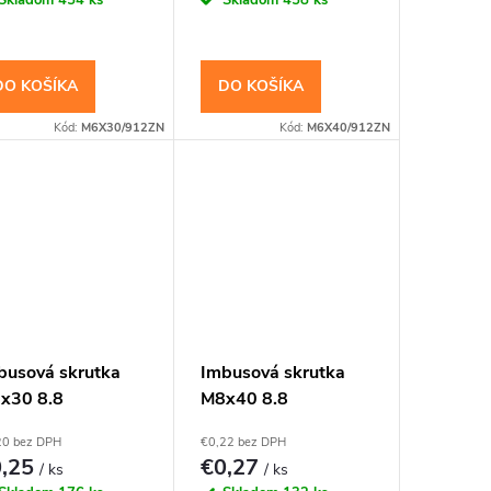
DO KOŠÍKA
DO KOŠÍKA
Kód:
M6X30/912ZN
Kód:
M6X40/912ZN
busová skrutka
Imbusová skrutka
x30 8.8
M8x40 8.8
zinkovaná DIN
Pozinkovaná DIN
20 bez DPH
€0,22 bez DPH
2 Valcová hlava
912 Valcová hlava
0,25
€0,27
/ ks
/ ks