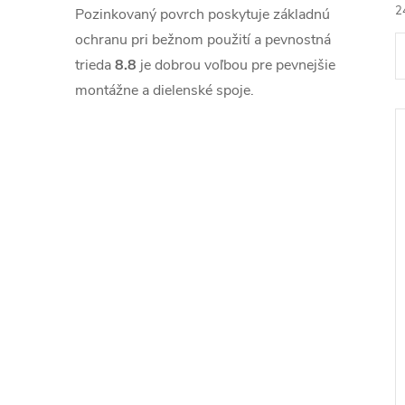
2
Pozinkovaný povrch poskytuje základnú
ochranu pri bežnom použití a pevnostná
trieda
8.8
je dobrou voľbou pre pevnejšie
montážne a dielenské spoje.
i
i