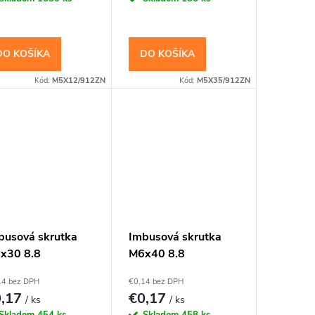
DO KOŠÍKA
DO KOŠÍKA
Kód:
M5X12/912ZN
Kód:
M5X35/912ZN
busová skrutka
Imbusová skrutka
x30 8.8
M6x40 8.8
zinkovaná DIN
Pozinkovaná DIN
14 bez DPH
€0,14 bez DPH
2 Valcová hlava
912 Valcová hlava
0,17
€0,17
/ ks
/ ks
Skladom
454 ks
Skladom
458 ks