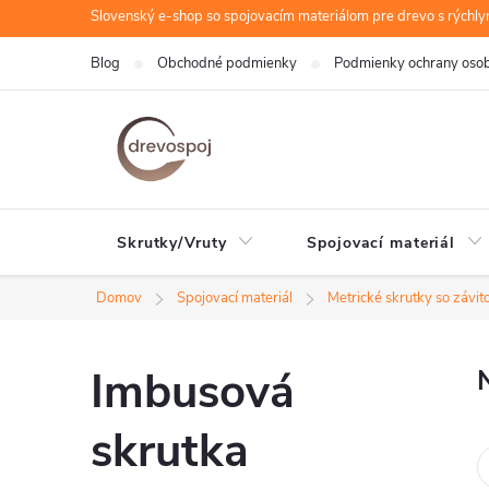
Prejsť
Slovenský e-shop so spojovacím materiálom pre drevo s rýchl
na
Blog
Obchodné podmienky
Podmienky ochrany oso
obsah
Skrutky/Vruty
Spojovací materiál
Domov
Spojovací materiál
Metrické skrutky so závi
Imbusová
skrutka