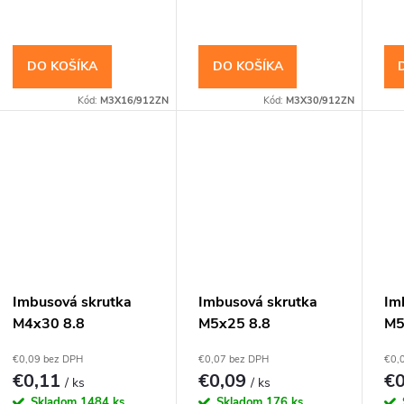
u
o
k
DO KOŠÍKA
DO KOŠÍKA
d
Kód:
M3X16/912ZN
Kód:
M3X30/912ZN
t
u
o
k
v
t
o
v
Imbusová skrutka
Imbusová skrutka
Im
M4x30 8.8
M5x25 8.8
M5
Pozinkovaná DIN
Pozinkovaná DIN
Po
€0,09 bez DPH
€0,07 bez DPH
€0,
912 Valcová hlava
912 Valcová hlava
91
€0,11
€0,09
€
/ ks
/ ks
Skladom
1484 ks
Skladom
176 ks