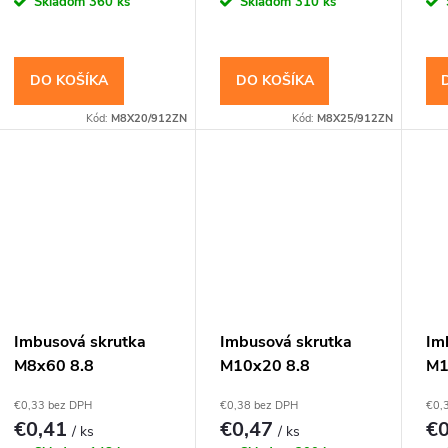
Skladom
360 ks
Skladom
310 ks
DO KOŠÍKA
DO KOŠÍKA
Kód:
M8X20/912ZN
Kód:
M8X25/912ZN
Imbusová skrutka
Imbusová skrutka
Im
M8x60 8.8
M10x20 8.8
M1
Pozinkovaná DIN
Pozinkovaná DIN
Po
€0,33 bez DPH
€0,38 bez DPH
€0,
912 Valcová hlava
912 Valcová hlava
91
€0,41
€0,47
€
/ ks
/ ks