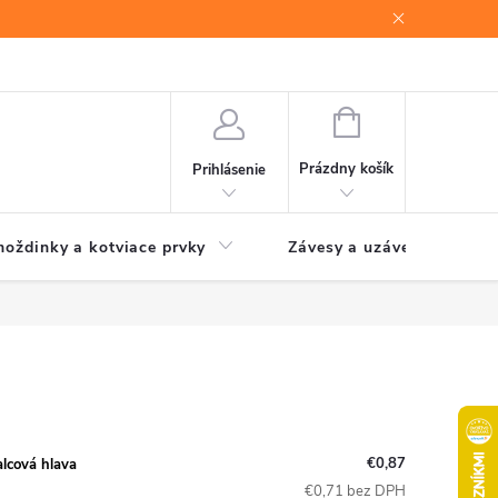
NÁKUPNÝ
KOŠÍK
Prázdny košík
Prihlásenie
oždinky a kotviace prvky
Závesy a uzávery brán
€0,87
lcová hlava
€0,71 bez DPH