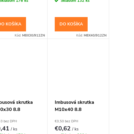
Skladom
176 ks
Skladom
132 ks
DO KOŠÍKA
DO KOŠÍKA
Kód:
M8X30/912ZN
Kód:
M8X40/912ZN
busová skrutka
Imbusová skrutka
0x30 8.8
M10x40 8.8
zinkovaná DIN
Pozinkovaná DIN
33 bez DPH
€0,50 bez DPH
2 Valcová hlava
912 Valcová hlava
0,41
€0,62
/ ks
/ ks