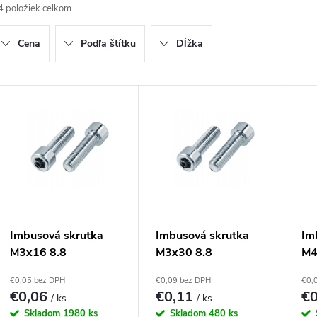
4
položiek celkom
d
Cena
Podľa štítku
Dĺžka
e
n
V
ý
e
p
p
r
s
Imbusová skrutka
Imbusová skrutka
Im
M3x16 8.8
M3x30 8.8
M4
o
p
Pozinkovaná DIN
Pozinkovaná DIN
Po
€0,05 bez DPH
€0,09 bez DPH
€0,
912 Valcová hlava
912 Valcová hlava
91
€0,06
€0,11
€
d
/ ks
/ ks
r
Skladom
1980 ks
Skladom
480 ks