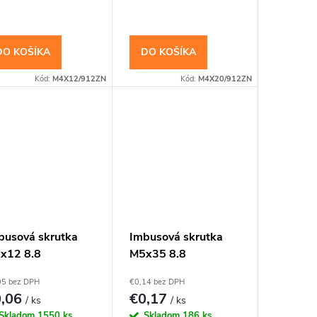
DO KOŠÍKA
DO KOŠÍKA
Kód:
M4X12/912ZN
Kód:
M4X20/912ZN
busová skrutka
Imbusová skrutka
x12 8.8
M5x35 8.8
zinkovaná DIN
Pozinkovaná DIN
05 bez DPH
€0,14 bez DPH
2 Valcová hlava
912 Valcová hlava
0,06
€0,17
/ ks
/ ks
Skladom
1550 ks
Skladom
186 ks