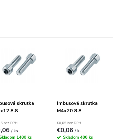
busová skrutka
Imbusová skrutka
x12 8.8
M4x20 8.8
zinkovaná DIN
Pozinkovaná DIN
05 bez DPH
€0,05 bez DPH
2 Valcová hlava
912 Valcová hlava
0,06
€0,06
/ ks
/ ks
Skladom
1480 ks
Skladom
480 ks