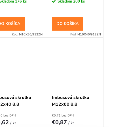
Skladom
176 ks
Skladom
200 ks
DO KOŠÍKA
DO KOŠÍKA
Kód:
M10X30/912ZN
Kód:
M10X40/912ZN
busová skrutka
Imbusová skrutka
2x40 8.8
M12x60 8.8
zinkovaná DIN
Pozinkovaná DIN
50 bez DPH
€0,71 bez DPH
2 Valcová hlava
912 Valcová hlava
0,62
€0,87
/ ks
/ ks