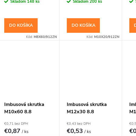
Skladom
148 ks
Skladom
200 ks
DO KOŠÍKA
DO KOŠÍKA
Kód:
M8X60/912ZN
Kód:
M10X20/912ZN
Imbusová skrutka
Imbusová skrutka
Im
M10x60 8.8
M12x30 8.8
M1
Pozinkovaná DIN
Pozinkovaná DIN
Po
€0,71 bez DPH
€0,43 bez DPH
€0,
912 Valcová hlava
912 Valcová hlava
91
€0,87
€0,53
€
/ ks
/ ks