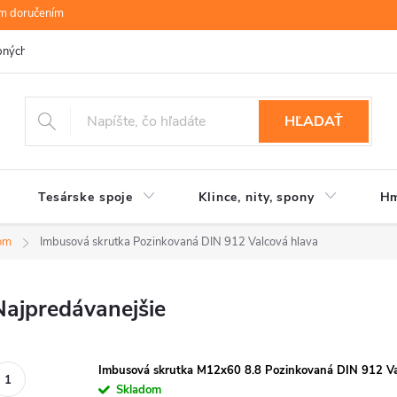
ym doručením
bných údajov
B.R.P Wood s.r.o.
Moja objednávka
HĽADAŤ
Tesárske spoje
Klince, nity, spony
Hm
tom
Imbusová skrutka Pozinkovaná DIN 912 Valcová hlava
Najpredávanejšie
Imbusová skrutka M12x60 8.8 Pozinkovaná DIN 912 Va
Skladom