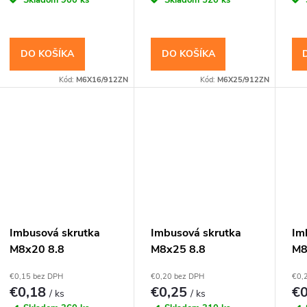
DO KOŠÍKA
DO KOŠÍKA
Kód:
M6X16/912ZN
Kód:
M6X25/912ZN
Imbusová skrutka
Imbusová skrutka
Im
M8x20 8.8
M8x25 8.8
M8
Pozinkovaná DIN
Pozinkovaná DIN
Po
€0,15 bez DPH
€0,20 bez DPH
€0,
912 Valcová hlava
912 Valcová hlava
91
€0,18
€0,25
€
/ ks
/ ks