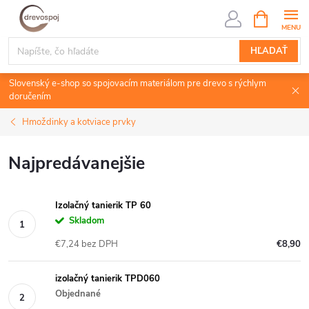
Prejsť
NÁKUPN
KOŠÍK
na
obsah
HĽADAŤ
Slovenský e-shop so spojovacím materiálom pre drevo s rýchlym
doručením
Hmoždinky a kotviace prvky
Najpredávanejšie
Izolačný tanierik TP 60
Skladom
€7,24 bez DPH
€8,90
izolačný tanierik TPD060
Objednané