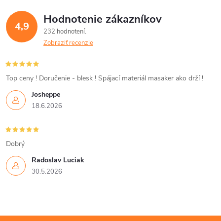
á
Hodnotenie zákazníkov
d
4,9
232 hodnotení
a
Zobraziť recenzie
c
i
Top ceny ! Doručenie - blesk ! Spájací materiál masaker ako drží !
Josheppe
e
18.6.2026
p
r
Dobrý
v
Radoslav Luciak
30.5.2026
k
y