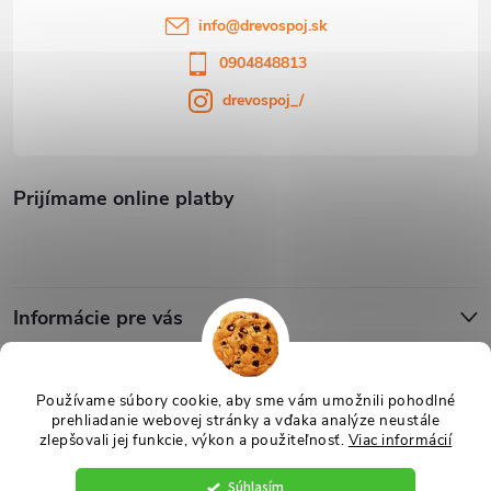
info
@
drevospoj.sk
0904848813
drevospoj_/
Prijímame online platby
Informácie pre vás
Blog
Používame súbory cookie, aby sme vám umožnili pohodlné
prehliadanie webovej stránky a vďaka analýze neustále
zlepšovali jej funkcie, výkon a použiteľnosť.
Viac informácií
Copyright 2026
Drevospoj
. Všetky práva vyhradené.
Upraviť nastavenie
cookies
Súhlasím