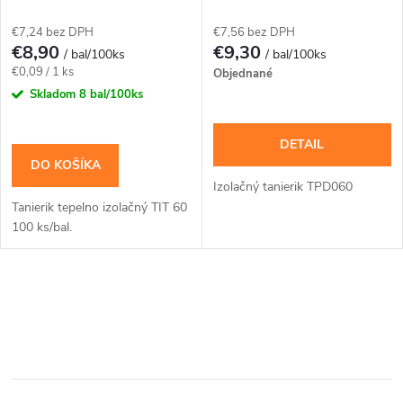
p
p
€7,24 bez DPH
€7,56 bez DPH
r
€8,90
€9,30
/ bal/100ks
/ bal/100ks
r
Jednotková
€0,09 / 1 ks
Objednané
o
cena:
Skladom
8 bal/100ks
o
d
DETAIL
d
DO KOŠÍKA
u
Izolačný tanierik TPD060
u
Tanierik tepelno izolačný TIT 60
k
100 ks/bal.
k
t
t
O
o
v
o
v
l
v