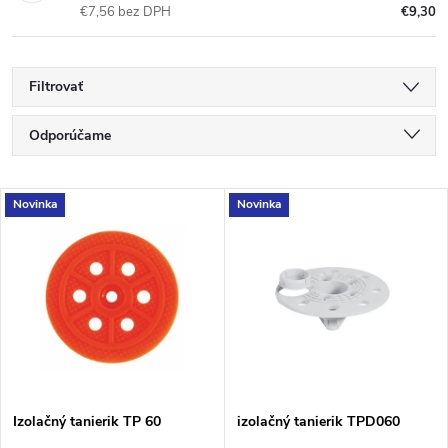
€7,56 bez DPH
€9,30
Filtrovať
R
Odporúčame
a
Najlacnejšie
V
Novinka
Novinka
Najdrahšie
d
ý
Najpredávanejšie
e
p
Abecedne
n
i
i
s
e
Izolačný tanierik TP 60
izolačný tanierik TPD060