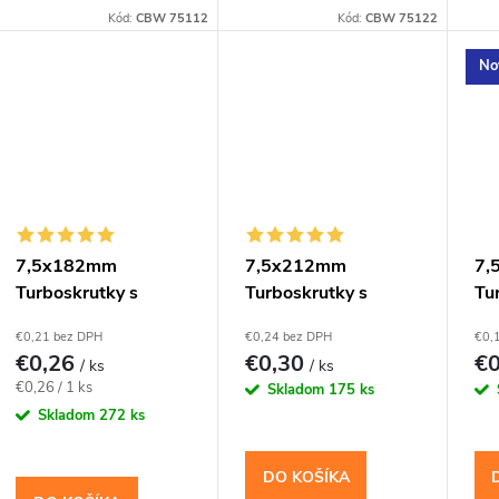
Kód:
CBW 75112
Kód:
CBW 75122
No
7,5x182mm
7,5x212mm
7,
Turboskrutky s
Turboskrutky s
Tu
válcovou hlavou,
válcovou hlavou,
zá
€0,21 bez DPH
€0,24 bez DPH
€0,
TX30
TX30
TX
€0,26
€0,30
€
/ ks
/ ks
Jednotková
€0,26 / 1 ks
Skladom
175 ks
cena:
Skladom
272 ks
DO KOŠÍKA