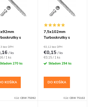
5x92mm
7,5x102mm
rboskrutky s
Turboskrutky s
covou hlavou,
válcovou hlavou,
13 bez DPH
€0,12 bez DPH
30
TX30
0,16
€0,15
/ ks
/ ks
notková
Jednotková
16 / 1 ks
€0,15 / 1 ks
a:
cena:
Skladom
270 ks
Skladom
294 ks
DO KOŠÍKA
DO KOŠÍKA
Kód:
CBW 75092
Kód:
CBW 75102