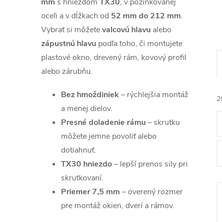
mm
s hniezdom
TX30
, v pozinkovanej
oceľi a v dĺžkach od
52 mm do 212 mm
.
Vybrať si môžete
valcovú hlavu
alebo
zápustnú hlavu
podľa toho, či montujete
plastové okno, drevený rám, kovový profil
alebo zárubňu.
Bez hmoždiniek
– rýchlejšia montáž
2
a menej dielov.
Presné doladenie rámu
– skrutku
môžete jemne povoliť alebo
dotiahnuť.
TX30 hniezdo
– lepší prenos sily pri
i
skrutkovaní.
Priemer 7,5 mm
– overený rozmer
pre montáž okien, dverí a rámov.