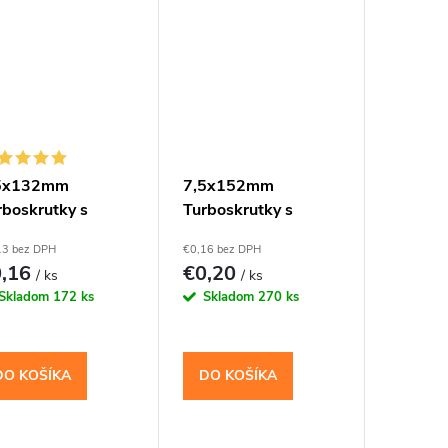
5x132mm
7,5x152mm
rboskrutky s
Turboskrutky s
covou hlavou,
válcovou hlavou,
13 bez DPH
€0,16 bez DPH
30
TX30
0,16
€0,20
/ ks
/ ks
Skladom
172 ks
Skladom
270 ks
DO KOŠÍKA
DO KOŠÍKA