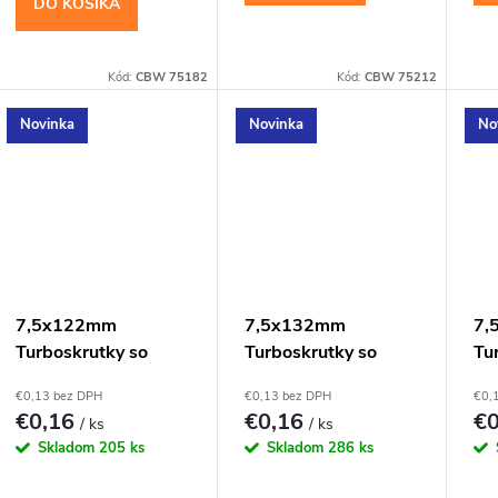
DO KOŠÍKA
Kód:
CBW 75182
Kód:
CBW 75212
Novinka
Novinka
No
7,5x122mm
7,5x132mm
7,
Turboskrutky so
Turboskrutky so
Tu
zápustnou hlavou,
zápustnou hlavou,
zá
€0,13 bez DPH
€0,13 bez DPH
€0,
TX30
TX30
TX
€0,16
€0,16
€
/ ks
/ ks
Skladom
205 ks
Skladom
286 ks