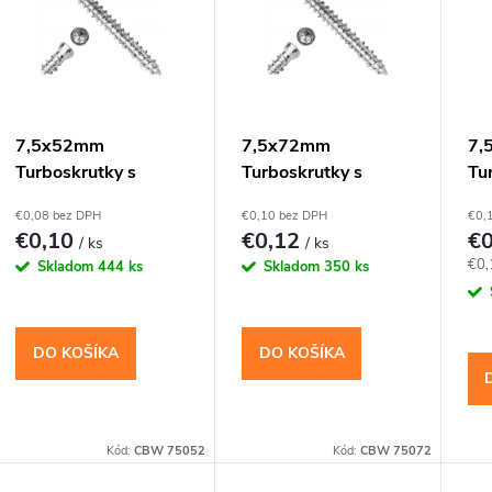
p
p
r
o
s
7,5x52mm
7,5x72mm
7,
Turboskrutky s
Turboskrutky s
Tu
d
p
válcovou hlavou,
válcovou hlavou,
vál
€0,08 bez DPH
€0,10 bez DPH
€0,
TX30
TX30
TX
u
€0,10
€0,12
€
/ ks
/ ks
r
Jed
€0,
Skladom
444 ks
Skladom
350 ks
k
cen
o
t
DO KOŠÍKA
DO KOŠÍKA
d
o
u
v
Kód:
CBW 75052
Kód:
CBW 75072
k