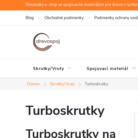
Prejsť
Slovenský e-shop so spojovacím materiálom pre drevo s rýchl
na
Blog
Obchodné podmienky
Podmienky ochrany oso
obsah
Skrutky/Vruty
Spojovací materiál
Domov
Skrutky/Vruty
Turboskrutky
Turboskrutky
Turboskrutky na