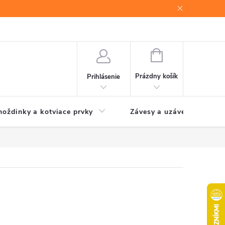
NÁKUPNÝ
KOŠÍK
Prázdny košík
Prihlásenie
oždinky a kotviace prvky
Závesy a uzávery brán