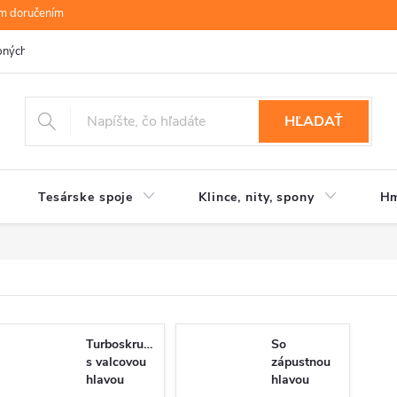
ym doručením
bných údajov
B.R.P Wood s.r.o.
Moja objednávka
HĽADAŤ
Tesárske spoje
Klince, nity, spony
Hm
Turboskrutky
So
s valcovou
zápustnou
hlavou
hlavou