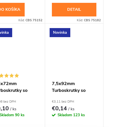
DO KOŠÍKA
DETAIL
Kód:
CBS 75152
Kód:
CBS 75182
vinka
Novinka
5x72mm
7,5x92mm
rboskrutky so
Turboskrutky so
pustnou hlavou,
zápustnou hlavou,
08 bez DPH
€0,11 bez DPH
30
TX30
0,10
€0,14
/ ks
/ ks
Skladom
90 ks
Skladom
123 ks