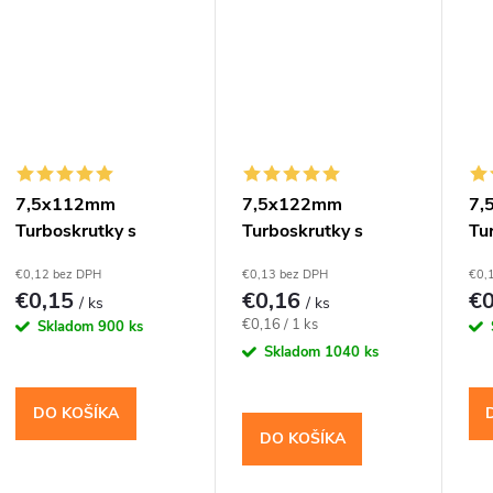
t
o
v
7,5x112mm
7,5x122mm
7,
Turboskrutky s
Turboskrutky s
Tu
válcovou hlavou,
válcovou hlavou,
vál
€0,12 bez DPH
€0,13 bez DPH
€0,
TX30
TX30
TX
€0,15
€0,16
€
/ ks
/ ks
Jednotková
€0,16 / 1 ks
Skladom
900 ks
cena:
Skladom
1040 ks
DO KOŠÍKA
DO KOŠÍKA