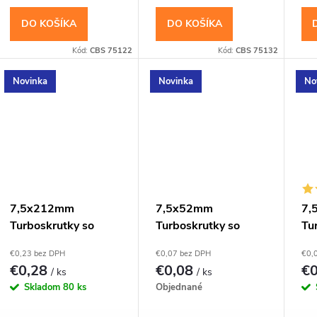
DO KOŠÍKA
DO KOŠÍKA
Kód:
CBS 75122
Kód:
CBS 75132
Novinka
Novinka
No
7,5x212mm
7,5x52mm
7,
Turboskrutky so
Turboskrutky so
Tu
zápustnou hlavou,
zápustnou hlavou,
zá
€0,23 bez DPH
€0,07 bez DPH
€0,
TX30
TX30
TX
€0,28
€0,08
€
/ ks
/ ks
Skladom
80 ks
Objednané