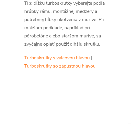
Tip:
dĺžku turboskrutky vyberajte podľa
hrúbky rámu, montážnej medzery a
potrebnej hĺbky ukotvenia v murive. Pri
i
mäkšom podklade, napríklad pri
pórobetóne alebo staršom murive, sa
zvyčajne oplatí použiť dlhšiu skrutku.
Turboskrutky s valcovou hlavou
|
Turboskrutky so zápustnou hlavou