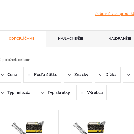
Zobraziť viac produ
R
ODPORÚČAME
NAJLACNEJŠIE
NAJDRAHŠIE
a
0
položiek celkom
d
Cena
Podľa štítku
Značky
Dĺžka
e
n
Typ hniezda
Typ skrutky
Výrobca
V
e
ý