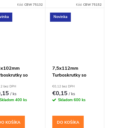
Kód:
CBW 75132
Kód:
CBW 75152
vinka
Novinka
5x102mm
7,5x112mm
rboskrutky so
Turboskrutky so
pustnou hlavou,
zápustnou hlavou,
12 bez DPH
€0,12 bez DPH
30
TX30
0,15
€0,15
/ ks
/ ks
Skladom
400 ks
Skladom
600 ks
DO KOŠÍKA
DO KOŠÍKA