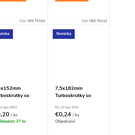
Kód:
CBS 75102
Kód:
CBS 75112
vinka
Novinka
5x152mm
7,5x182mm
rboskrutky so
Turboskrutky so
pustnou hlavou,
zápustnou hlavou,
16 bez DPH
€0,20 bez DPH
30
TX30
0,20
€0,24
/ ks
/ ks
Skladom
37 ks
Objednané