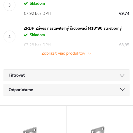
Skladom
€7,92 bez DPH
€9,74
ZRDP Záves nastavitelný šrobovací M18*90 strieborný
Skladom
€7,28 bez DPH
€8,95
Zobraziť viac produktov
Filtrovať
R
Odporúčame
a
Najlacnejšie
V
Najdrahšie
d
ý
Najpredávanejšie