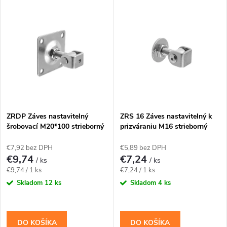
k
t
t
o
o
v
v
ZRDP Záves nastavitelný
ZRS 16 Záves nastavitelný k
šrobovací M20*100 strieborný
prizváraniu M16 strieborný
€7,92 bez DPH
€5,89 bez DPH
€9,74
€7,24
/ ks
/ ks
Jednotková
Jednotková
€9,74 / 1 ks
€7,24 / 1 ks
cena:
cena:
Skladom
12 ks
Skladom
4 ks
DO KOŠÍKA
DO KOŠÍKA