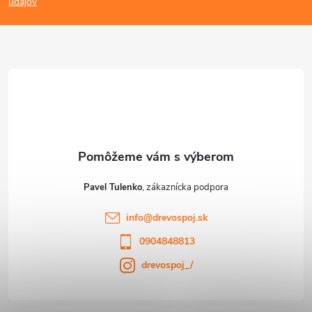
s
p
údajov
u
ä
t
i
e
Pavel Tulenko
info
@
drevospoj.sk
0904848813
drevospoj_/