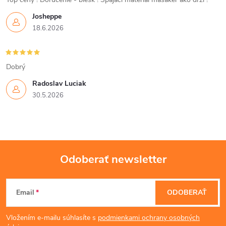
i
Josheppe
e
18.6.2026
p
r
Dobrý
v
Radoslav Luciak
30.5.2026
k
y
v
Odoberať newsletter
ý
Z
p
Email
ODOBERAŤ
á
i
Vložením e-mailu súhlasíte s
podmienkami ochrany osobných