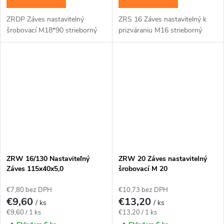
ZRDP Záves nastavitelný
ZRS 16 Záves nastavitelný k
šrobovací M18*90 strieborný
prizváraniu M16 strieborný
ZRW 16/130 Nastaviteľný
ZRW 20 Záves nastavitelný
Záves 115x40x5,0
šrobovací M 20
€7,80 bez DPH
€10,73 bez DPH
€9,60
€13,20
/ ks
/ ks
Jednotková
Jednotková
€9,60 / 1 ks
€13,20 / 1 ks
cena:
cena: