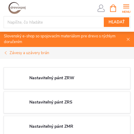
Prejsť
NÁKUPN
KOŠÍK
na
obsah
HĽADAŤ
Slovenský e-shop so spojovacím materiálom pre drevo s rýchlym
doručením
Závesy a uzávery brán
Nastaviteľný pánt ZRW
Nastaviteľný pánt ZRS
Nastaviteľný pánt ZMR