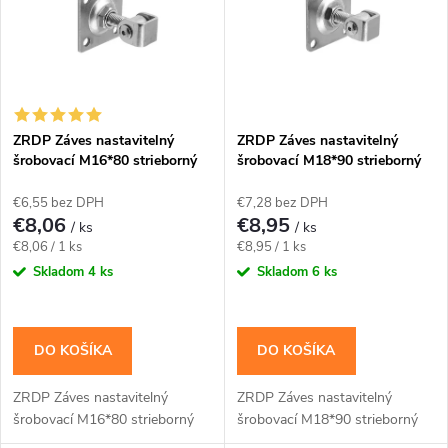
e
p
Abecedne
n
i
i
s
e
ZRDP Záves nastavitelný
ZRDP Záves nastavitelný
šrobovací M16*80 strieborný
šrobovací M18*90 strieborný
p
p
€6,55 bez DPH
€7,28 bez DPH
r
€8,06
€8,95
/ ks
/ ks
r
Jednotková
Jednotková
€8,06 / 1 ks
€8,95 / 1 ks
o
cena:
cena:
Skladom
4 ks
Skladom
6 ks
o
d
d
DO KOŠÍKA
DO KOŠÍKA
u
u
ZRDP Záves nastavitelný
ZRDP Záves nastavitelný
k
šrobovací M16*80 strieborný
šrobovací M18*90 strieborný