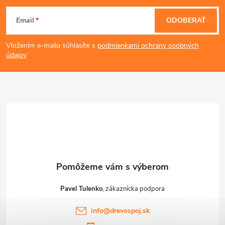
Z
p
Email
ODOBERAŤ
á
i
Vložením e-mailu súhlasíte s
podmienkami ochrany osobných
s
p
údajov
u
ä
t
i
e
Pavel Tulenko
info
@
drevospoj.sk