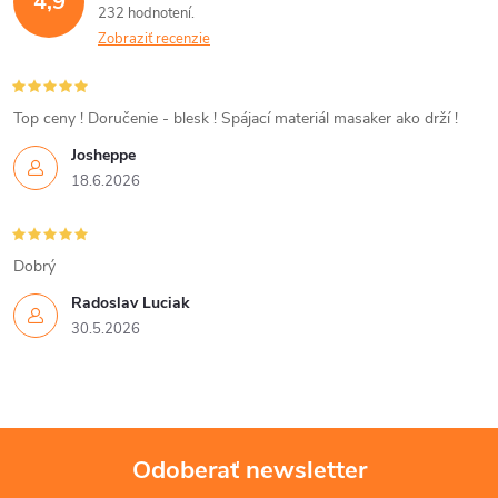
4,9
232 hodnotení
a
Zobraziť recenzie
c
i
Top ceny ! Doručenie - blesk ! Spájací materiál masaker ako drží !
Josheppe
e
18.6.2026
p
r
Dobrý
v
Radoslav Luciak
30.5.2026
k
y
v
Odoberať newsletter
ý