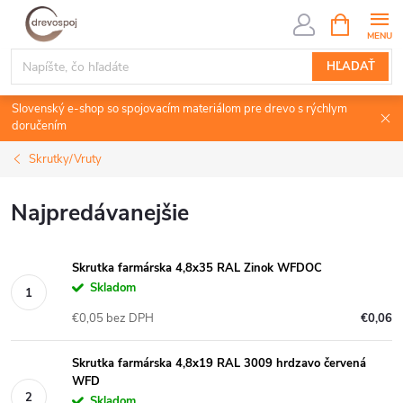
Prejsť
NÁKUPN
KOŠÍK
na
obsah
HĽADAŤ
Slovenský e-shop so spojovacím materiálom pre drevo s rýchlym
doručením
Skrutky/Vruty
Najpredávanejšie
Skrutka farmárska 4,8x35 RAL Zinok WFDOC
Skladom
€0,05 bez DPH
€0,06
Skrutka farmárska 4,8x19 RAL 3009 hrdzavo červená
WFD
Skladom