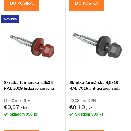
d
DO KOŠÍKA
DO KOŠÍKA
d
u
Novinka
u
k
k
t
t
o
o
v
v
Skrutka farmárska 4,8x35
Skrutka farmárska 4,8x19
RAL 3009 hrdzavo červená
RAL 7016 antracitová šedá
WFD
WFD
€0,06 bez DPH
€0,08 bez DPH
€0,07
€0,10
/ ks
/ ks
Skladom
850 ks
Skladom
900 ks