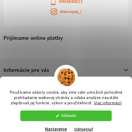
0904848813
drevospoj_/
Prijímame online platby
Informácie pre vás
Blog
Používame súbory cookie, aby sme vám umožnili pohodlné
prehliadanie webovej stránky a vďaka analýze neustále
zlepšovali jej funkcie, výkon a použiteľnosť.
Viac informácií
Copyright 2026
Drevospoj
. Všetky práva vyhradené.
Upraviť nastavenie
cookies
Súhlasím
Vytvoril Shoptet
Nastavenie
Odmietnuť