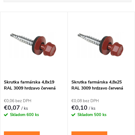
a
Najlacnejšie
V
Najdrahšie
d
ý
Najpredávanejšie
e
p
Abecedne
n
i
i
s
e
Skrutka farmárska 4,8x19
Skrutka farmárska 4,8x25
RAL 3009 hrdzavo červená
RAL 3009 hrdzavo červená
p
WFD
WFD
p
€0,06 bez DPH
€0,08 bez DPH
r
€0,07
€0,10
/ ks
/ ks
r
Skladom
600 ks
Skladom
500 ks
o
o