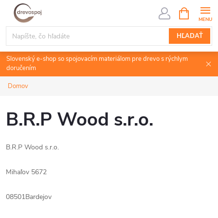
Prejsť
NÁKUPN
KOŠÍK
na
obsah
HĽADAŤ
Slovenský e-shop so spojovacím materiálom pre drevo s rýchlym
doručením
Domov
B.R.P Wood s.r.o.
B.R.P Wood s.r.o.
Mihaľov 5672
08501Bardejov