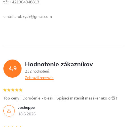
t.č: +421904848813
email: srubkysk@gmail.com
Hodnotenie zákazníkov
4,9
232 hodnotení
Zobraziť recenzie
Top ceny ! Doručenie - blesk ! Spájací materiál masaker ako drží !
Josheppe
18.6.2026