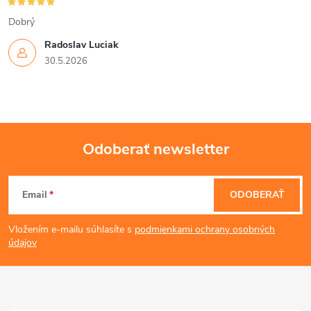
Dobrý
Radoslav Luciak
30.5.2026
Odoberať newsletter
Z
Email
ODOBERAŤ
á
Vložením e-mailu súhlasíte s
podmienkami ochrany osobných
p
údajov
ä