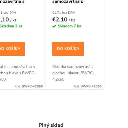
mozávrtná s
samozávrtná s
ochou hlavou
plochou hlavou
71 bez DPH
€1,71 bez DPH
2x50(15ks)
4,2x65(12ks)
2,10
€2,10
/ ks
/ ks
Skladom
2 ks
Skladom
7 ks
DO KOŠÍKA
DO KOŠÍKA
utka samozávrtná s
Skrutka samozávrtná s
chou hlavou BWPC-
plochou hlavou BWPC-
x50
4,2x65
Kód:
BWPC-42050
Kód:
BWPC-42065
Plný sklad