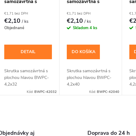
samozávrtná s
samozávrtná s
sa
plochou hlavou
plochou hlavou
pl
€1,71 bez DPH
€1,71 bez DPH
€1,
4,2x32(25ks)
4,2x40(20ks)
4,
€2,10
€2,10
€
/ ks
/ ks
Objednané
Skladom
4 ks
DETAIL
DO KOŠÍKA
Skrutka samozávrtná s
Skrutka samozávrtná s
Skr
plochou hlavou BWPC-
plochou hlavou BWPC-
plo
4,2x32
4,2x40
4,2
Kód:
BWPC-42032
Kód:
BWPC-42040
O
v
Objednávky aj
Doprava do 24 h