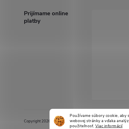
p
ä
Prijímame online
platby
t
i
e
Používame súbory cookie, aby 
webovej stránky a vďaka analýze
Copyright 2026
Drevospoj
. Všetky práva vyhradené.
Upraviť n
použiteľnosť.
Viac informácií