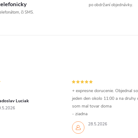
telefonicky
po obdržaní objednávky.
elefonátom, či SMS.
á
d
a
c
e
p
+ expresne dorucenie. Objednal s
jeden den okolo 11:00 a na druhy
adoslav Luciak
som mal tovar doma
0.5.2026
v
- ziadna
28.5.2026
k