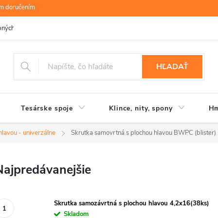
ym doručením
bných údajov
B.R.P Wood s.r.o.
Moja objednávka
HĽADAŤ
Tesárske spoje
Klince, nity, spony
Hm
hlavou - univerzálne
Skrutka samovrtná s plochou hlavou BWPC (blister)
Najpredávanejšie
Skrutka samozávrtná s plochou hlavou 4,2x16(38ks)
Skladom