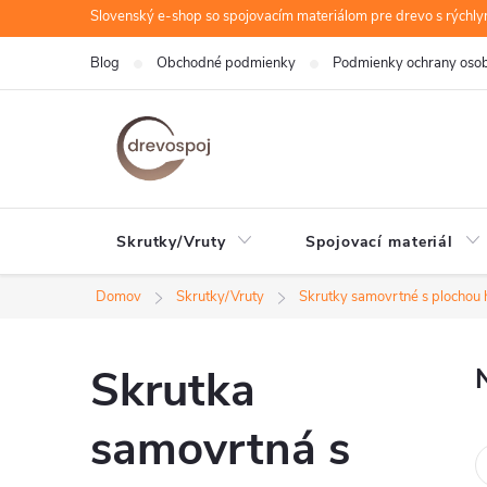
Prejsť
Slovenský e-shop so spojovacím materiálom pre drevo s rýchl
na
Blog
Obchodné podmienky
Podmienky ochrany oso
obsah
Skrutky/Vruty
Spojovací materiál
Domov
Skrutky/Vruty
Skrutky samovrtné s plochou 
Skrutka
samovrtná s