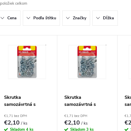
položiek celkom
d
Cena
Podľa štítku
Značky
Dĺžka
e
n
V
ý
e
p
p
r
s
Skrutka
Skrutka
Sk
samozávrtná s
samozávrtná s
sa
o
p
plochou hlavou
plochou hlavou
pl
€1,71 bez DPH
€1,71 bez DPH
€1,
4,2x13(40ks)
4,2x16(38ks)
4,
€2,10
€2,10
€
d
/ ks
/ ks
r
Skladom
4 ks
Skladom
3 ks