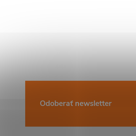
i
Z
Odoberať newsletter
á