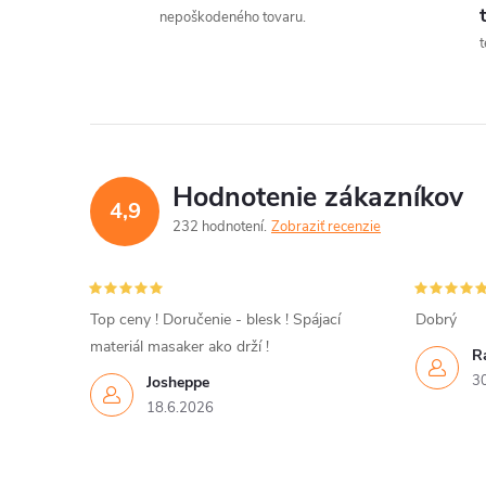
l
nepoškodeného tovaru.
t
Hodnotenie zákazníkov
4,9
232 hodnotení
Zobraziť recenzie
i
Top ceny ! Doručenie - blesk ! Spájací
Dobrý
materiál masaker ako drží !
R
r
3
Josheppe
18.6.2026