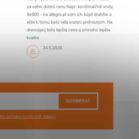
za veľmi dobrú cenu.Napr. konštrukčné vruty
8x400 - na allegro.pl som ich kúpil drahšie a
ešte k tomu bolo veľa vrutov prehnutych. Na
drevospoj bola lepšia cena a omnoho lepšia
kvalita.
24.5.2026
ODOBERAŤ
mi ochrany osobných údajov