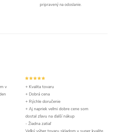
pripravený na odoslanie.
om v
+ Kvalita tovaru
 den
+ Dobrá cena
+ Rýchle doručenie
+ Aj napriek veľmi dobre cene som
dostal zľavu na ďalší nákup
- Žiadna zatiaľ
Veľký výber tovaru skladom v super kvalite