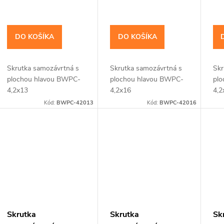
u
o
k
DO KOŠÍKA
DO KOŠÍKA
d
t
u
Skrutka samozávrtná s
Skrutka samozávrtná s
Skr
plochou hlavou BWPC-
plochou hlavou BWPC-
plo
o
k
4,2x13
4,2x16
4,2
Kód:
BWPC-42013
Kód:
BWPC-42016
v
t
o
v
Skrutka
Skrutka
Sk