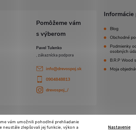
Informácie 
Blog
Obchodné po
Podmienky o
Pavel Tulenko
osobných úda
B.R.P Wood s.
info
@
drevospoj.sk
Moja objedná
0904848813
drevospoj_/
sme vám umožnili pohodlné prehliadanie
Nastavenie
 neustále zlepšovali jej funkcie, výkon a
astavenie cookies