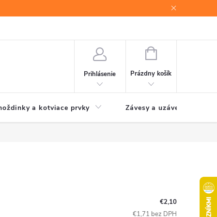
NÁKUPNÝ
KOŠÍK
Prázdny košík
Prihlásenie
oždinky a kotviace prvky
Závesy a uzávery brán
€2,10
€1,71 bez DPH