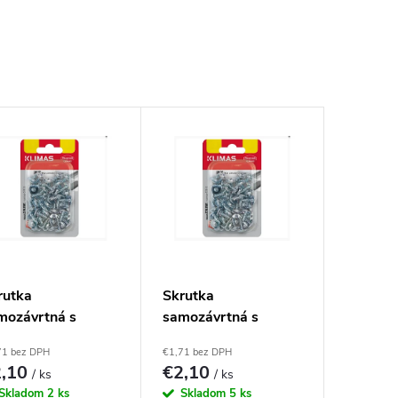
rutka
Skrutka
mozávrtná s
samozávrtná s
ochou hlavou
plochou hlavou
71 bez DPH
€1,71 bez DPH
2x19(35ks)
4,2x25(30ks)
2,10
€2,10
/ ks
/ ks
Skladom
2 ks
Skladom
5 ks