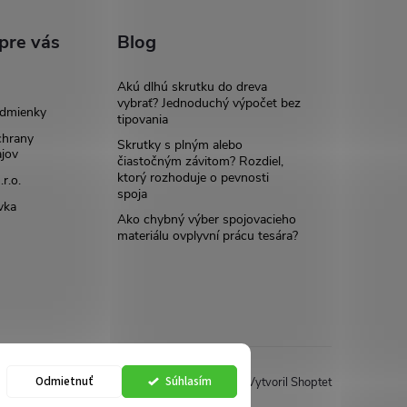
pre vás
Blog
Akú dlhú skrutku do dreva
vybrať? Jednoduchý výpočet bez
dmienky
tipovania
chrany
Skrutky s plným alebo
jov
čiastočným závitom? Rozdiel,
ktorý rozhoduje o pevnosti
r.o.
spoja
vka
Ako chybný výber spojovacieho
materiálu ovplyvní prácu tesára?
Odmietnuť
Súhlasím
Vytvoril Shoptet