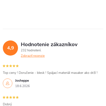
O
v
l
á
Hodnotenie zákazníkov
d
4,9
232 hodnotení
a
Zobraziť recenzie
c
i
Top ceny ! Doručenie - blesk ! Spájací materiál masaker ako drží !
Josheppe
e
18.6.2026
p
r
Dobrý