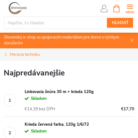
Prejsť
NÁKUPN
KOŠÍK
na
obsah
HĽADAŤ
Slovenský e-shop so spojovacím materiálom pre drevo s rýchlym
doručením
Meracia technika
Najpredávanejšie
Linkovacia šnúra 30 m + krieda 120g
Skladom
€14,39 bez DPH
€17,70
Krieda červená farba, 120g 1/6/72
Skladom