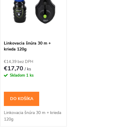
o
o
v
v
Linkovacia šnúra 30 m +
krieda 120g
€14,39 bez DPH
€17,70
/ ks
Skladom
1 ks
DO KOŠÍKA
Linkovacia šnúra 30 m + krieda
120g