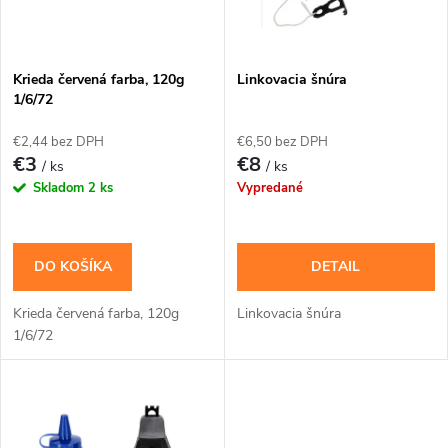
i
i
s
e
Krieda červená farba, 120g
Linkovacia šnúra
1/6/72
p
p
€2,44 bez DPH
€6,50 bez DPH
r
€3
€8
/ ks
/ ks
r
Skladom
2 ks
Vypredané
o
o
d
DO KOŠÍKA
DETAIL
d
u
Krieda červená farba, 120g
Linkovacia šnúra
u
1/6/72
k
k
t
t