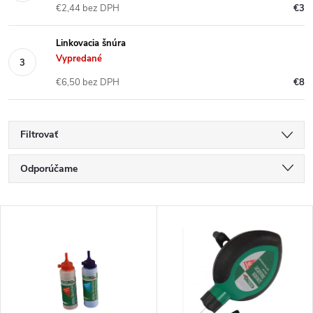
€2,44 bez DPH
€3
Linkovacia šnúra
Vypredané
€6,50 bez DPH
€8
Filtrovať
R
Odporúčame
a
Najlacnejšie
V
Najdrahšie
d
ý
Najpredávanejšie
e
p
Abecedne
n