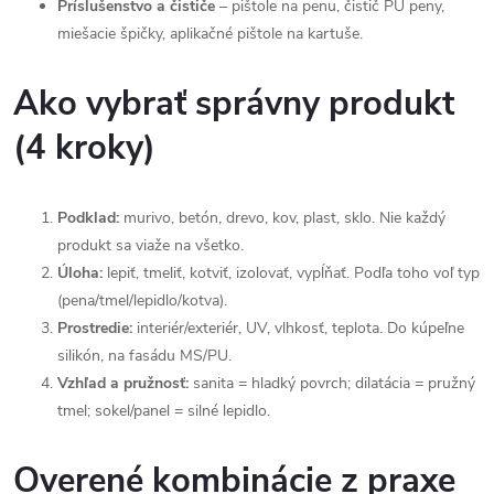
ý
Príslušenstvo a čističe
– pištole na penu, čistič PU peny,
miešacie špičky, aplikačné pištole na kartuše.
p
i
Ako vybrať správny produkt
s
(4 kroky)
u
Podklad:
murivo, betón, drevo, kov, plast, sklo. Nie každý
produkt sa viaže na všetko.
Úloha:
lepiť, tmeliť, kotviť, izolovať, vypĺňať. Podľa toho voľ typ
(pena/tmel/lepidlo/kotva).
Prostredie:
interiér/exteriér, UV, vlhkosť, teplota. Do kúpeľne
silikón, na fasádu MS/PU.
Vzhľad a pružnosť:
sanita = hladký povrch; dilatácia = pružný
tmel; sokel/panel = silné lepidlo.
Overené kombinácie z praxe