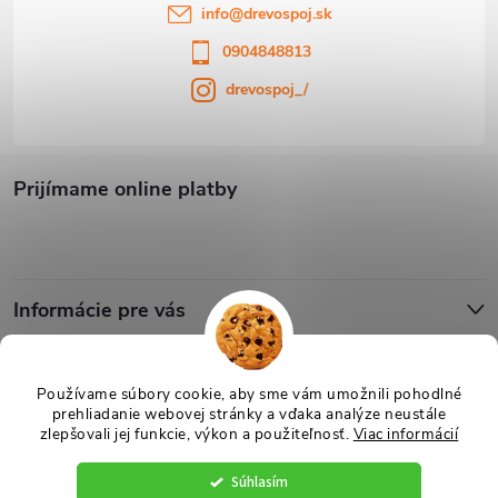
info
@
drevospoj.sk
0904848813
drevospoj_/
Prijímame online platby
Informácie pre vás
Blog
Používame súbory cookie, aby sme vám umožnili pohodlné
prehliadanie webovej stránky a vďaka analýze neustále
zlepšovali jej funkcie, výkon a použiteľnosť.
Viac informácií
Copyright 2026
Drevospoj
. Všetky práva vyhradené.
Upraviť nastavenie
cookies
Súhlasím