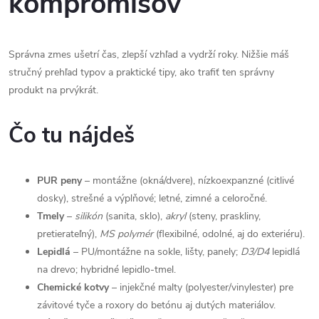
kompromisov
d
a
Správna zmes ušetrí čas, zlepší vzhľad a vydrží roky. Nižšie máš
c
stručný prehľad typov a praktické tipy, ako trafiť ten správny
produkt na prvýkrát.
i
e
Čo tu nájdeš
p
r
PUR peny
– montážne (okná/dvere), nízkoexpanzné (citlivé
dosky), strešné a výplňové; letné, zimné a celoročné.
v
Tmely
–
silikón
(sanita, sklo),
akryl
(steny, praskliny,
pretierateľný),
MS polymér
(flexibilné, odolné, aj do exteriéru).
k
Lepidlá
– PU/montážne na sokle, lišty, panely;
D3/D4
lepidlá
y
na drevo; hybridné lepidlo-tmel.
Chemické kotvy
– injekčné malty (polyester/vinylester) pre
v
závitové tyče a roxory do betónu aj dutých materiálov.