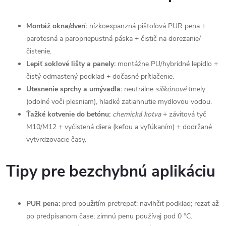
Montáž okna/dverí:
nízkoexpanzná pištoľová PUR pena +
parotesná a paropriepustná páska + čistič na dorezanie/
čistenie.
Lepiť soklové lišty a panely:
montážne PU/hybridné lepidlo +
čistý odmastený podklad + dočasné prítlačenie.
Utesnenie sprchy a umývadla:
neutrálne
silikónové
tmely
(odolné voči plesniam), hladké zatiahnutie mydlovou vodou.
Ťažké kotvenie do betónu:
chemická kotva
+ závitová tyč
M10/M12 + vyčistená diera (kefou a vyfúkaním) + dodržané
vytvrdzovacie časy.
Tipy pre bezchybnú aplikáciu
PUR pena:
pred použitím pretrepať; navlhčiť podklad; rezať až
po predpísanom čase; zimnú penu používaj pod 0 °C.