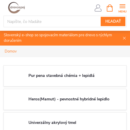
Prejsť
NÁKUPN
KOŠÍK
na
obsah
HĽADAŤ
Slovenský e-shop so spojovacím materiálom pre drevo s rýchlym
doručením
Domov
Pur pena stavebná chémia + lepidlá
Heros(Mamut) - pevnostné hybridné lepidlo
Univerzálny akrylový tmel