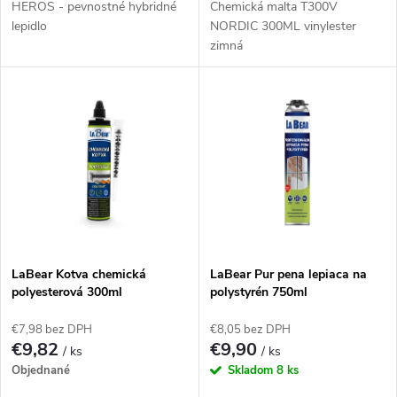
u
HEROS - pevnostné hybridné
Chemická malta T300V
u
lepidlo
NORDIC 300ML vinylester
k
zimná
k
t
t
o
o
v
v
LaBear Kotva chemická
LaBear Pur pena lepiaca na
polyesterová 300ml
polystyrén 750ml
€7,98 bez DPH
€8,05 bez DPH
€9,82
€9,90
/ ks
/ ks
Objednané
Skladom
8 ks