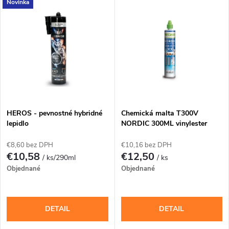
V
Novinka
Najdrahšie
d
ý
Najpredávanejšie
e
p
Abecedne
n
i
i
s
e
HEROS - pevnostné hybridné
Chemická malta T300V
lepidlo
NORDIC 300ML vinylester
p
zimná
p
€8,60 bez DPH
€10,16 bez DPH
r
€10,58
€12,50
/ ks/290ml
/ ks
r
Objednané
Objednané
o
o
d
DETAIL
DETAIL
d