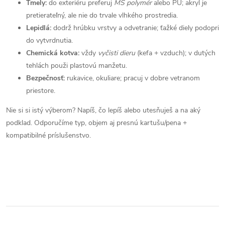
Tmely:
do exteriéru preferuj
MS polymér
alebo PU; akryl je
pretierateľný, ale nie do trvale vlhkého prostredia.
Lepidlá:
dodrž hrúbku vrstvy a odvetranie; ťažké diely podopri
do vytvrdnutia.
Chemická kotva:
vždy
vyčisti dieru
(kefa + vzduch); v dutých
tehlách použi plastovú manžetu.
Bezpečnosť:
rukavice, okuliare; pracuj v dobre vetranom
priestore.
Nie si si istý výberom? Napíš, čo lepíš alebo utesňuješ a na aký
podklad. Odporučíme typ, objem aj presnú kartušu/pena +
kompatibilné príslušenstvo.