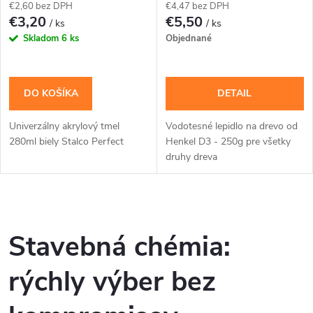
€2,60 bez DPH
€4,47 bez DPH
€3,20
€5,50
/ ks
/ ks
Skladom
6 ks
Objednané
DO KOŠÍKA
DETAIL
Univerzálny akrylový tmel
Vodotesné lepidlo na drevo od
280ml biely Stalco Perfect
Henkel D3 - 250g pre všetky
druhy dreva
O
v
Stavebná chémia:
l
rýchly výber bez
á