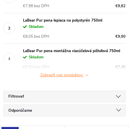
€7,98 bez DPH
€9,82
LaBear Pur pena lepiaca na polystyrén 750ml
Skladom
€8,05 bez DPH
€9,90
LaBear Pur pena montážna viacúčelová pištoľová 750ml
Skladom
€5,93 bez DPH
€7,30
Zobraziť viac produktov
Filtrovať
R
Odporúčame
a
Najlacnejšie