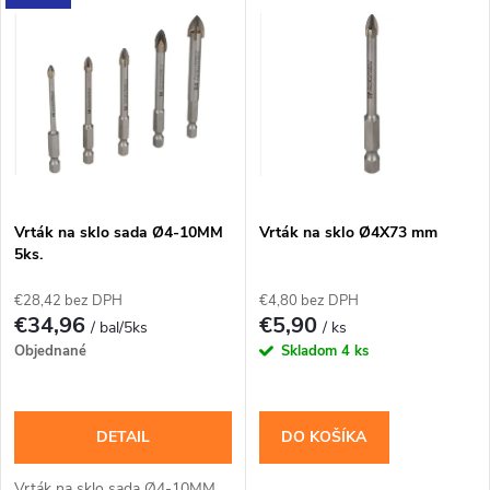
V
Najdrahšie
d
ý
Najpredávanejšie
e
p
Abecedne
n
i
i
s
e
Vrták na sklo sada Ø4-10MM
Vrták na sklo Ø4X73 mm
5ks.
p
p
€28,42 bez DPH
€4,80 bez DPH
r
€34,96
€5,90
/ bal/5ks
/ ks
r
Objednané
Skladom
4 ks
o
o
d
DETAIL
DO KOŠÍKA
d
Vrták na sklo sada Ø4-10MM