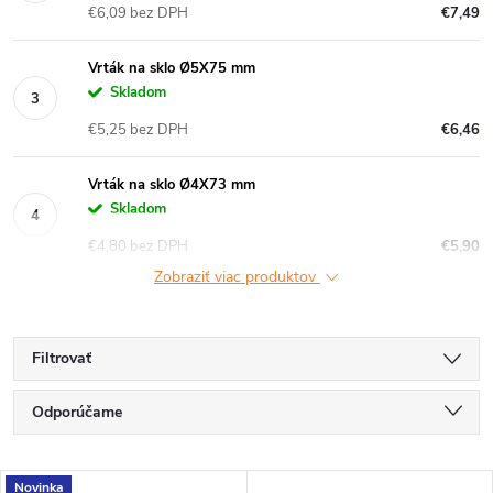
€6,09 bez DPH
€7,49
Vrták na sklo Ø5X75 mm
Skladom
€5,25 bez DPH
€6,46
Vrták na sklo Ø4X73 mm
Skladom
€4,80 bez DPH
€5,90
Zobraziť viac produktov
Filtrovať
R
Odporúčame
a
Najlacnejšie
Novinka