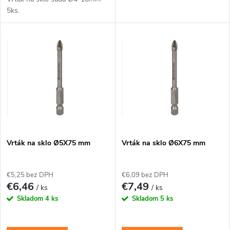
u
u
5ks.
k
k
t
t
o
o
v
v
Vrták na sklo Ø5X75 mm
Vrták na sklo Ø6X75 mm
€5,25 bez DPH
€6,09 bez DPH
€6,46
€7,49
/ ks
/ ks
Skladom
4 ks
Skladom
5 ks