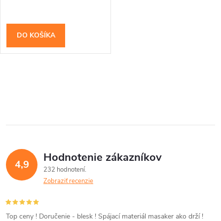
DO KOŠÍKA
O
v
l
á
Hodnotenie zákazníkov
d
4,9
232 hodnotení
a
Zobraziť recenzie
c
i
Top ceny ! Doručenie - blesk ! Spájací materiál masaker ako drží !