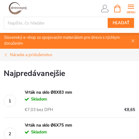
Prejsť
NÁKUPN
KOŠÍK
na
obsah
HĽADAŤ
Slovenský e-shop so spojovacím materiálom pre drevo s rýchlym
doručením
Náradie a príslušenstvo
Najpredávanejšie
Vrták na sklo Ø8X83 mm
Skladom
€7,03 bez DPH
€8,65
Vrták na sklo Ø6X75 mm
Skladom