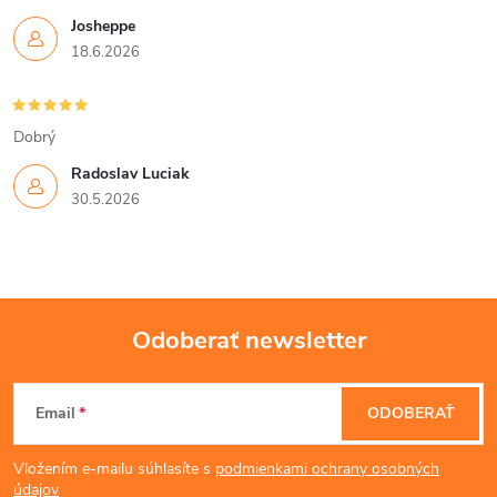
Josheppe
e
18.6.2026
p
r
Dobrý
v
Radoslav Luciak
30.5.2026
k
y
v
Odoberať newsletter
ý
Z
p
Email
ODOBERAŤ
á
i
Vložením e-mailu súhlasíte s
podmienkami ochrany osobných
s
údajov