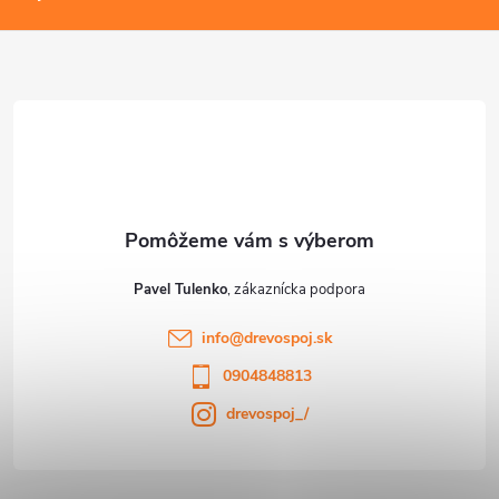
p
u
ä
t
i
e
Pavel Tulenko
info
@
drevospoj.sk
0904848813
drevospoj_/