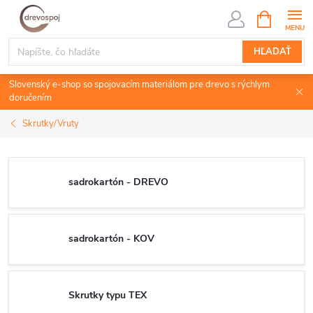
Prejsť
NÁKUPN
KOŠÍK
na
obsah
HĽADAŤ
Slovenský e-shop so spojovacím materiálom pre drevo s rýchlym
doručením
Skrutky/Vruty
sadrokartón - DREVO
sadrokartón - KOV
Skrutky typu TEX