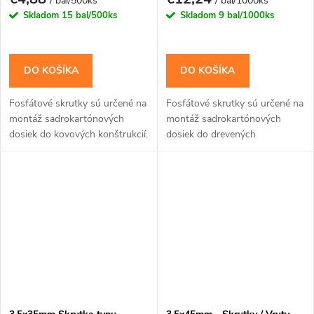
/ bal/500ks
/ bal/1000ks
Skladom
15 bal/500ks
Skladom
9 bal/1000ks
DO KOŠÍKA
DO KOŠÍKA
Fosfátové skrutky sú určené na
Fosfátové skrutky sú určené na
montáž sadrokartónových
montáž sadrokartónových
dosiek do kovových konštrukcií.
dosiek do drevených
konštrukcií.