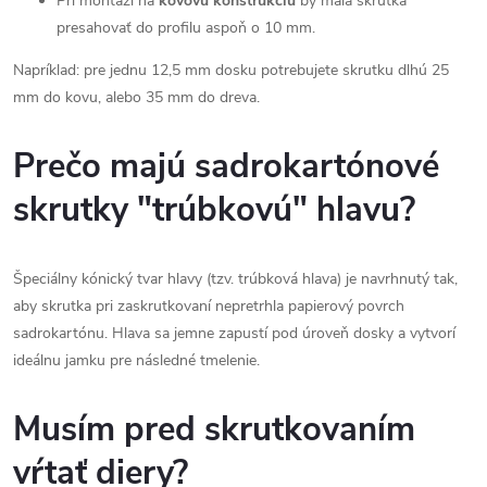
ý
Pri montáži na
kovovú konštrukciu
by mala skrutka
presahovať do profilu aspoň o 10 mm.
p
Napríklad: pre jednu 12,5 mm dosku potrebujete skrutku dlhú 25
i
mm do kovu, alebo 35 mm do dreva.
s
Prečo majú sadrokartónové
u
skrutky "trúbkovú" hlavu?
Špeciálny kónický tvar hlavy (tzv. trúbková hlava) je navrhnutý tak,
aby skrutka pri zaskrutkovaní nepretrhla papierový povrch
sadrokartónu. Hlava sa jemne zapustí pod úroveň dosky a vytvorí
ideálnu jamku pre následné tmelenie.
Musím pred skrutkovaním
vŕtať diery?