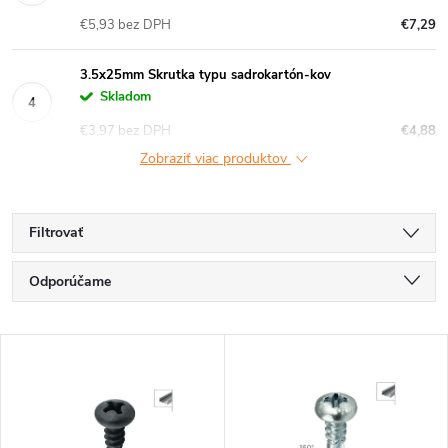
€5,93 bez DPH
€7,29
3.5x25mm Skrutka typu sadrokartón-kov
Skladom
€3,97 bez DPH
€4,88
Zobraziť viac produktov
Filtrovať
R
Odporúčame
a
Najlacnejšie
V
Najdrahšie
d
ý
Najpredávanejšie
e
Abecedne