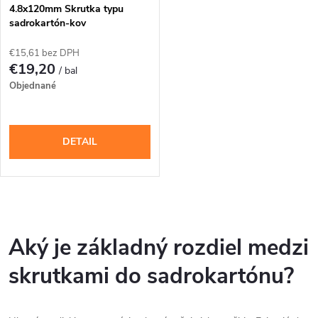
4.8x120mm Skrutka typu
sadrokartón-kov
€15,61 bez DPH
€19,20
/ bal
Objednané
DETAIL
O
v
Aký je základný rozdiel medzi
l
skrutkami do sadrokartónu?
á