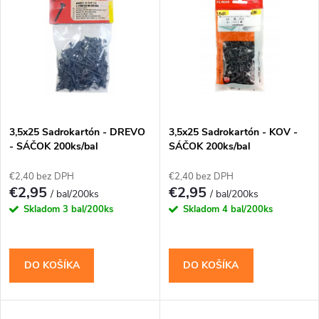
t
t
o
o
v
v
3,5x25 Sadrokartón - DREVO
3,5x25 Sadrokartón - KOV -
- SÁČOK 200ks/bal
SÁČOK 200ks/bal
€2,40 bez DPH
€2,40 bez DPH
€2,95
€2,95
/ bal/200ks
/ bal/200ks
Skladom
3 bal/200ks
Skladom
4 bal/200ks
DO KOŠÍKA
DO KOŠÍKA