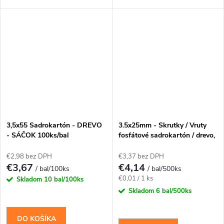
3,5x55 Sadrokartón - DREVO
3.5x25mm - Skrutky / Vruty
- SÁČOK 100ks/bal
fosfátové sadrokartón / drevo,
PH-2
€2,98 bez DPH
€3,37 bez DPH
€3,67
€4,14
/ bal/100ks
/ bal/500ks
Jednotková
€0,01 / 1 ks
Skladom
10 bal/100ks
cena:
Skladom
6 bal/500ks
DO KOŠÍKA