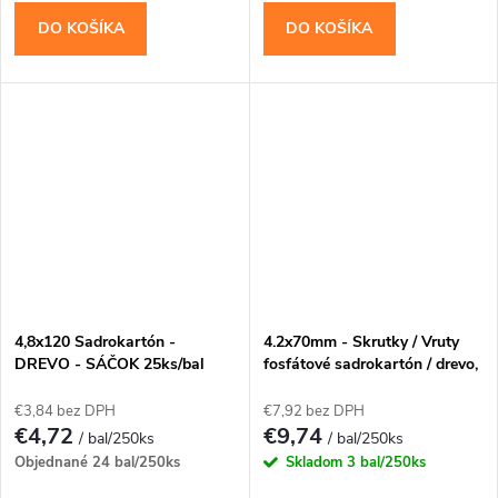
DO KOŠÍKA
DO KOŠÍKA
4,8x120 Sadrokartón -
4.2x70mm - Skrutky / Vruty
DREVO - SÁČOK 25ks/bal
fosfátové sadrokartón / drevo,
PH-2
€3,84 bez DPH
€7,92 bez DPH
€4,72
€9,74
/ bal/250ks
/ bal/250ks
Objednané
24 bal/250ks
Skladom
3 bal/250ks