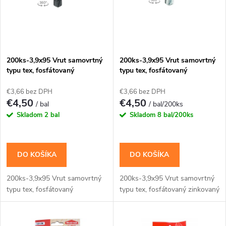
p
n
i
i
s
e
200ks-3,9x95 Vrut samovrtný
200ks-3,9x95 Vrut samovrtný
typu tex, fosfátovaný
typu tex, fosfátovaný
p
zinkovaný
p
€3,66 bez DPH
€3,66 bez DPH
r
€4,50
€4,50
/ bal
/ bal/200ks
r
Skladom
2 bal
Skladom
8 bal/200ks
o
o
d
DO KOŠÍKA
DO KOŠÍKA
d
u
200ks-3,9x95 Vrut samovrtný
200ks-3,9x95 Vrut samovrtný
u
typu tex, fosfátovaný
typu tex, fosfátovaný zinkovaný
k
k