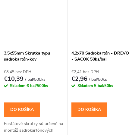
3.5x55mm Skrutka typu
4,2x70 Sadrokartón - DREVO
sadrokartón-kov
- SÁČOK 50ks/bal
€8,45 bez DPH
€2,41 bez DPH
€10,39
€2,96
/ bal/500ks
/ bal/50ks
Skladom
6 bal/500ks
Skladom
5 bal/50ks
DO KOŠÍKA
DO KOŠÍKA
Fosfátové skrutky sú určené na
montáž sadrokartónových