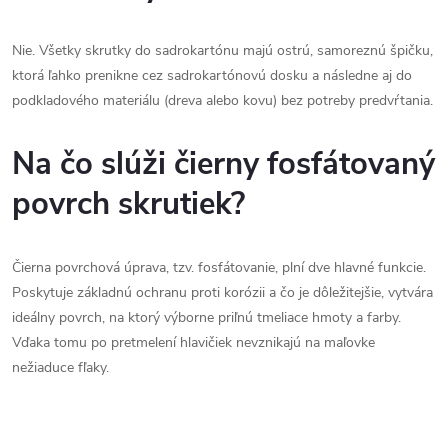
Nie. Všetky skrutky do sadrokartónu majú ostrú, samoreznú špičku,
ktorá ľahko prenikne cez sadrokartónovú dosku a následne aj do
podkladového materiálu (dreva alebo kovu) bez potreby predvŕtania.
Na čo slúži čierny fosfátovaný
povrch skrutiek?
Čierna povrchová úprava, tzv. fosfátovanie, plní dve hlavné funkcie.
Poskytuje základnú ochranu proti korózii a čo je dôležitejšie, vytvára
ideálny povrch, na ktorý výborne priľnú tmeliace hmoty a farby.
Vďaka tomu po pretmelení hlavičiek nevznikajú na maľovke
nežiaduce fľaky.