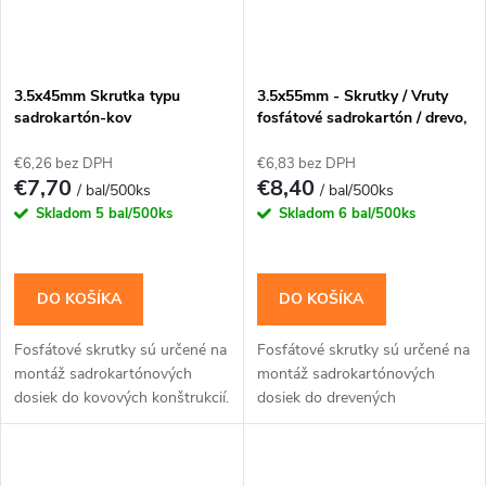
3.5x45mm Skrutka typu
3.5x55mm - Skrutky / Vruty
sadrokartón-kov
fosfátové sadrokartón / drevo,
PH-2
€6,26 bez DPH
€6,83 bez DPH
€7,70
€8,40
/ bal/500ks
/ bal/500ks
Skladom
5 bal/500ks
Skladom
6 bal/500ks
DO KOŠÍKA
DO KOŠÍKA
Fosfátové skrutky sú určené na
Fosfátové skrutky sú určené na
montáž sadrokartónových
montáž sadrokartónových
dosiek do kovových konštrukcií.
dosiek do drevených
konštrukcií.