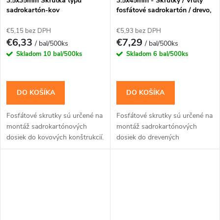
3.5x35mm Skrutka typu
3.5x45mm - Skrutky / Vruty
sadrokartón-kov
fosfátové sadrokartón / drevo,
PH-2
€5,15 bez DPH
€5,93 bez DPH
€6,33
€7,29
/ bal/500ks
/ bal/500ks
Skladom
10 bal/500ks
Skladom
6 bal/500ks
DO KOŠÍKA
DO KOŠÍKA
Fosfátové skrutky sú určené na
Fosfátové skrutky sú určené na
montáž sadrokartónových
montáž sadrokartónových
dosiek do kovových konštrukcií.
dosiek do drevených
konštrukcií.