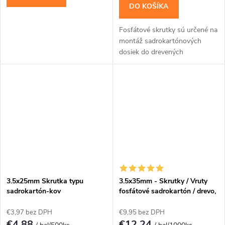
DO KOŠÍKA
Fosfátové skrutky sú určené na
montáž sadrokartónových
dosiek do drevených
konštrukcií.
3.5x25mm Skrutka typu
3.5x35mm - Skrutky / Vruty
sadrokartón-kov
fosfátové sadrokartón / drevo,
PH-2
€3,97 bez DPH
€9,95 bez DPH
€4,88
€12,24