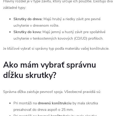
Hlavný rozdiel je v type závitu, ktorý určuje ich použitie. Existujú dva
d
základné typy:
a
Skrutky do dreva:
Majú hrubý a riedky závit pre pevné
c
uchytenie v drevenom rošte.
Skrutky do kovu:
Majú jemný a hustý závit pre spoľahlivé
i
uchytenie v tenkostenných kovových (CD/UD) profiloch.
e
Je kľúčové vybrať si správny typ podľa materiálu vašej konštrukcie.
p
Ako mám vybrať správnu
r
dĺžku skrutky?
v
k
Správna dĺžka zaisťuje pevnosť spoja. Všeobecné pravidlá sú:
y
Pri montáži na
drevenú konštrukciu
by mala skrutka
v
presahovať do dreva aspoň o 25 mm.