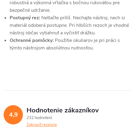
robustná a výkonná vŕtačka s bočnou rukoväťou pre
r
bezpečné udržanie.
Postupný rez:
Netlačte príliš. Nechajte nástroj, nech si
v
materiál odoberá postupne. Pri hlbších rezoch je vhodné
k
nástroj občas vytiahnuť a vyčistiť drážku.
Ochranné pomôcky:
Použitie okuliarov je pri práci s
y
týmto nástrojom absolútnou nutnosťou.
v
ý
p
i
s
Hodnotenie zákazníkov
4,9
u
232 hodnotení
Zobraziť recenzie