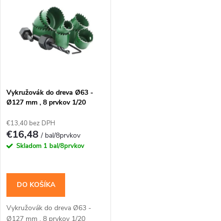
t
o
o
v
v
Vykružovák do dreva Ø63 -
Ø127 mm , 8 prvkov 1/20
€13,40 bez DPH
€16,48
/ bal/8prvkov
Skladom
1 bal/8prvkov
DO KOŠÍKA
Vykružovák do dreva Ø63 -
Ø127 mm , 8 prvkov 1/20