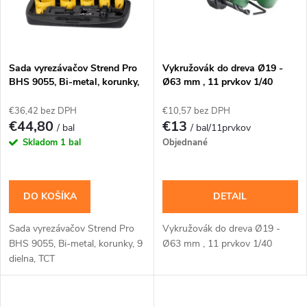
n
i
i
s
e
Sada vyrezávačov Strend Pro
Vykružovák do dreva Ø19 -
BHS 9055, Bi-metal, korunky,
Ø63 mm , 11 prvkov 1/40
p
9 dielna, TCT
p
€36,42 bez DPH
€10,57 bez DPH
r
€44,80
€13
/ bal
/ bal/11prvkov
r
Skladom
1 bal
Objednané
o
o
d
DO KOŠÍKA
DETAIL
d
u
Sada vyrezávačov Strend Pro
Vykružovák do dreva Ø19 -
u
BHS 9055, Bi-metal, korunky, 9
Ø63 mm , 11 prvkov 1/40
k
dielna, TCT
k
t