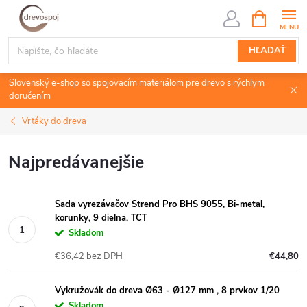
Prejsť
NÁKUPN
KOŠÍK
na
obsah
HĽADAŤ
Slovenský e-shop so spojovacím materiálom pre drevo s rýchlym
doručením
Vrtáky do dreva
Najpredávanejšie
Sada vyrezávačov Strend Pro BHS 9055, Bi-metal,
korunky, 9 dielna, TCT
Skladom
€36,42 bez DPH
€44,80
Vykružovák do dreva Ø63 - Ø127 mm , 8 prvkov 1/20
Skladom