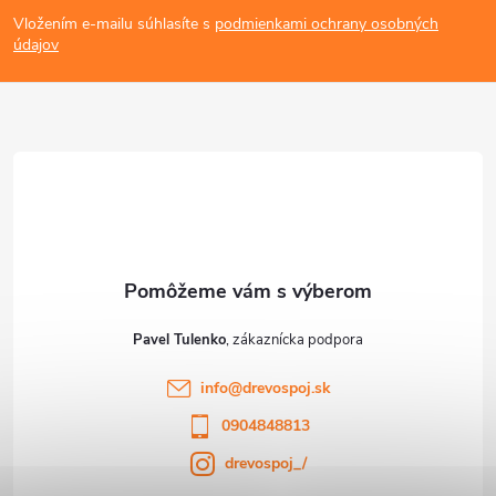
á
Vložením e-mailu súhlasíte s
podmienkami ochrany osobných
p
údajov
ä
t
i
e
Pavel Tulenko
info
@
drevospoj.sk
0904848813
drevospoj_/