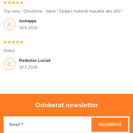
Top ceny ! Doručenie - blesk ! Spájací materiál masaker ako drží !
Josheppe
18.6.2026
Dobrý
Radoslav Luciak
30.5.2026
Odoberať newsletter
Z
Email
ODOBERAŤ