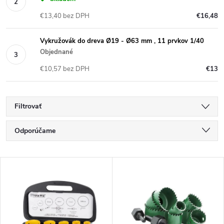
€13,40 bez DPH
€16,48
Vykružovák do dreva Ø19 - Ø63 mm , 11 prvkov 1/40
Objednané
€10,57 bez DPH
€13
Filtrovať
R
Odporúčame
a
Najlacnejšie
V
Najdrahšie
d
ý
Najpredávanejšie
e
p
Abecedne