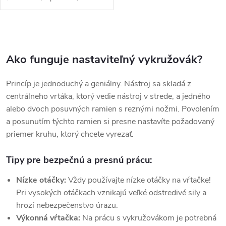
O
v
Ako funguje nastaviteľný vykružovák?
l
Princíp je jednoduchý a geniálny. Nástroj sa skladá z
á
centrálneho vrtáka, ktorý vedie nástroj v strede, a jedného
alebo dvoch posuvných ramien s reznými nožmi. Povolením
d
a posunutím týchto ramien si presne nastavíte požadovaný
priemer kruhu, ktorý chcete vyrezať.
a
c
Tipy pre bezpečnú a presnú prácu:
i
Nízke otáčky:
Vždy používajte nízke otáčky na vŕtačke!
Pri vysokých otáčkach vznikajú veľké odstredivé sily a
e
hrozí nebezpečenstvo úrazu.
p
Výkonná vŕtačka:
Na prácu s vykružovákom je potrebná