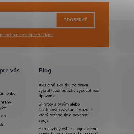
ODOBERAŤ
mi ochrany osobných údajov
pre vás
Blog
Akú dlhú skrutku do dreva
vybrať? Jednoduchý výpočet bez
dmienky
tipovania
chrany
Skrutky s plným alebo
jov
čiastočným závitom? Rozdiel,
ktorý rozhoduje o pevnosti
r.o.
spoja
vka
Ako chybný výber spojovacieho