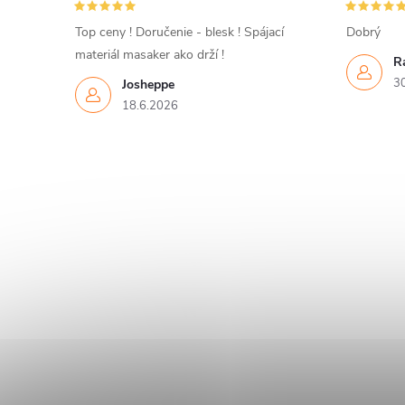
Top ceny ! Doručenie - blesk ! Spájací
Dobrý
materiál masaker ako drží !
R
3
Josheppe
18.6.2026