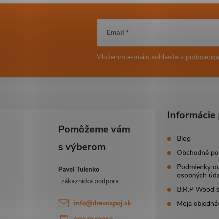
Email
Vložením e-mailu súhlasíte s
podmienka
Informácie 
Blog
Obchodné po
Podmienky o
Pavel Tulenko
osobných úda
B.R.P Wood s.
info
@
drevospoj.sk
Moja objedná