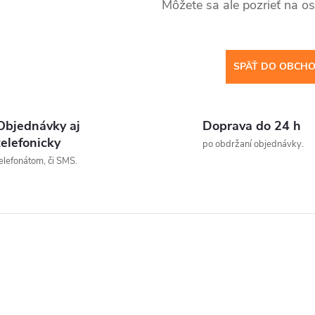
Môžete sa ale pozrieť na os
SPÄŤ DO OBCH
Objednávky aj
Doprava do 24 h
telefonicky
po obdržaní objednávky.
elefonátom, či SMS.