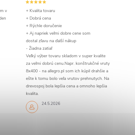
om v
+ Kvalita tovaru
 den
+ Dobrá cena
+ Rýchle doručenie
+ Aj napriek veľmi dobre cene som
dostal zľavu na ďalší nákup
- Žiadna zatiaľ
Veľký výber tovaru skladom v super kvalite
za veľmi dobrú cenu.Napr. konštrukčné vruty
8x400 - na allegro.pl som ich kúpil drahšie a
ešte k tomu bolo veľa vrutov prehnutych. Na
drevospoj bola lepšia cena a omnoho lepšia
kvalita.
24.5.2026