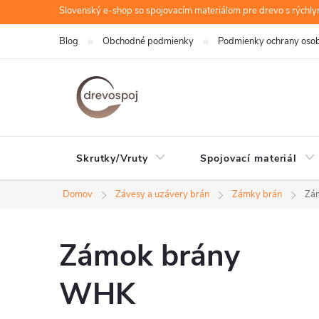
Prejsť
Slovenský e-shop so spojovacím materiálom pre drevo s rýchl
na
Blog
Obchodné podmienky
Podmienky ochrany oso
obsah
Skrutky/Vruty
Spojovací materiál
Domov
Závesy a uzávery brán
Zámky brán
Zá
Zámok brány
WHK