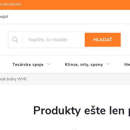
ym doručením
bných údajov
B.R.P Wood s.r.o.
Moja objednávka
HĽADAŤ
Tesárske spoje
Klince, nity, spony
Hm
mok brány WHK
Produkty ešte len 