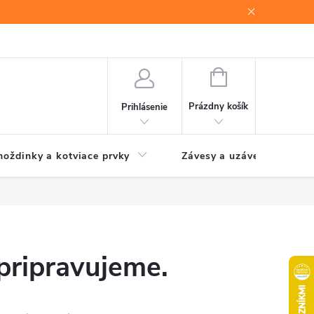
NÁKUPNÝ
KOŠÍK
Prázdny košík
Prihlásenie
oždinky a kotviace prvky
Závesy a uzávery brán
pripravujeme.