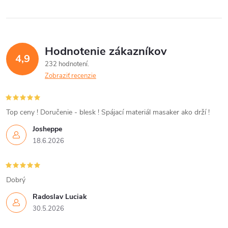
v
v
l
á
Hodnotenie zákazníkov
d
4,9
232 hodnotení
a
Zobraziť recenzie
c
i
Top ceny ! Doručenie - blesk ! Spájací materiál masaker ako drží !
Josheppe
e
18.6.2026
p
r
Dobrý
v
Radoslav Luciak
30.5.2026
k