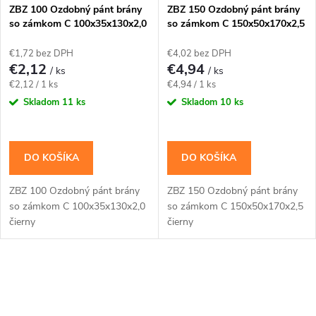
s
e
ZBZ 100 Ozdobný pánt brány
ZBZ 150 Ozdobný pánt brány
so zámkom C 100x35x130x2,0
so zámkom C 150x50x170x2,5
p
čierny
čierny
p
€1,72 bez DPH
€4,02 bez DPH
r
€2,12
€4,94
/ ks
/ ks
r
Jednotková
Jednotková
€2,12 / 1 ks
€4,94 / 1 ks
o
cena:
cena:
Skladom
11 ks
Skladom
10 ks
o
d
d
DO KOŠÍKA
DO KOŠÍKA
u
u
ZBZ 100 Ozdobný pánt brány
ZBZ 150 Ozdobný pánt brány
k
so zámkom C 100x35x130x2,0
so zámkom C 150x50x170x2,5
k
čierny
čierny
t
t
o
O
o
v