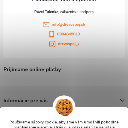
Pavel Tulenko
info
@
drevospoj.sk
0904848813
drevospoj_/
Prijímame online platby
Informácie pre vás
Blog
Používame súbory cookie, aby sme vám umožnili pohodlné
prehliadanie webovej stránky a vďaka analýze neustále