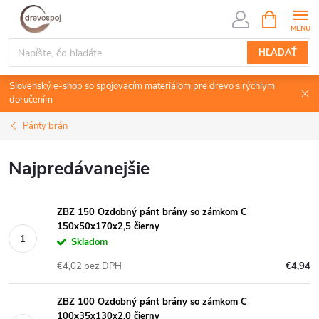
Prejsť
NÁKUPN
KOŠÍK
na
obsah
HĽADAŤ
Slovenský e-shop so spojovacím materiálom pre drevo s rýchlym
doručením
Pánty brán
Najpredávanejšie
ZBZ 150 Ozdobný pánt brány so zámkom C
150x50x170x2,5 čierny
Skladom
€4,02 bez DPH
€4,94
ZBZ 100 Ozdobný pánt brány so zámkom C
100x35x130x2,0 čierny