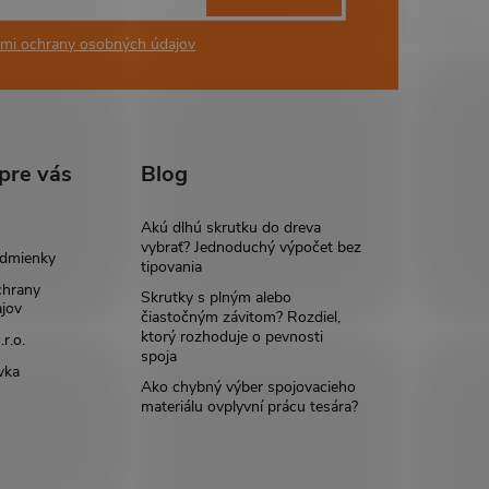
mi ochrany osobných údajov
pre vás
Blog
Akú dlhú skrutku do dreva
vybrať? Jednoduchý výpočet bez
dmienky
tipovania
chrany
Skrutky s plným alebo
jov
čiastočným závitom? Rozdiel,
ktorý rozhoduje o pevnosti
r.o.
spoja
vka
Ako chybný výber spojovacieho
materiálu ovplyvní prácu tesára?