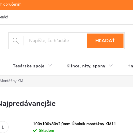
ym doručením
bných údajov
B.R.P Wood s.r.o.
Moja objednávka
HĽADAŤ
Tesárske spoje
Klince, nity, spony
Hm
 Montážny KM
Najpredávanejšie
100x100x80x2,0mm Úholník montážny KM11
Skladom