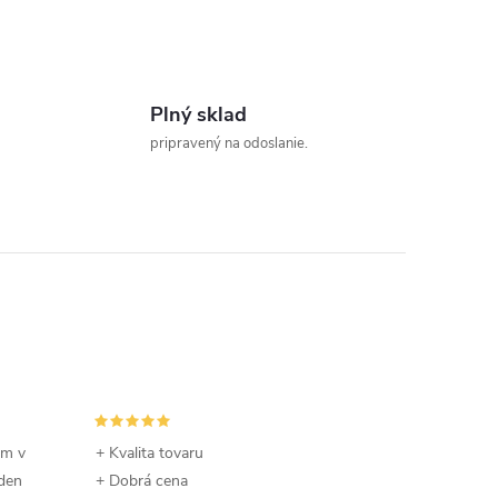
Plný sklad
pripravený na odoslanie.
om v
+ Kvalita tovaru
 den
+ Dobrá cena