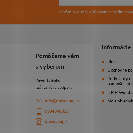
Vložením e-mailu súhlasíte s
podmienka
Informácie 
Blog
Obchodné po
Podmienky o
Pavel Tulenko
osobných úda
B.R.P Wood s.
info
@
drevospoj.sk
Moja objedná
0904848813
drevospoj_/