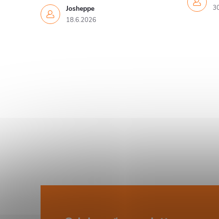
r
3
Josheppe
18.6.2026
i