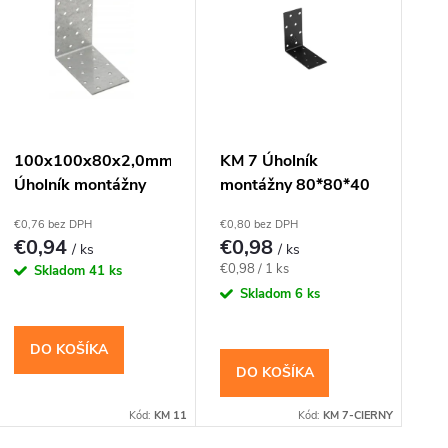
ý
e
p
p
r
s
100x100x80x2,0mm
KM 7 Úholník
Úholník montážny
montážny 80*80*40
o
p
KM11
- Čierny
€0,76 bez DPH
€0,80 bez DPH
€0,94
€0,98
d
/ ks
/ ks
r
Jednotková
€0,98 / 1 ks
Skladom
41 ks
cena:
Skladom
6 ks
u
o
k
DO KOŠÍKA
d
DO KOŠÍKA
t
u
Kód:
KM 11
Kód:
KM 7-CIERNY