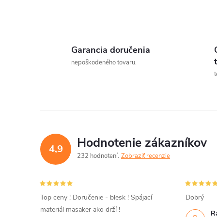
Garancia doručenia
l
nepoškodeného tovaru.
t
Hodnotenie zákazníkov
4,9
232 hodnotení
Zobraziť recenzie
i
Top ceny ! Doručenie - blesk ! Spájací
Dobrý
materiál masaker ako drží !
R