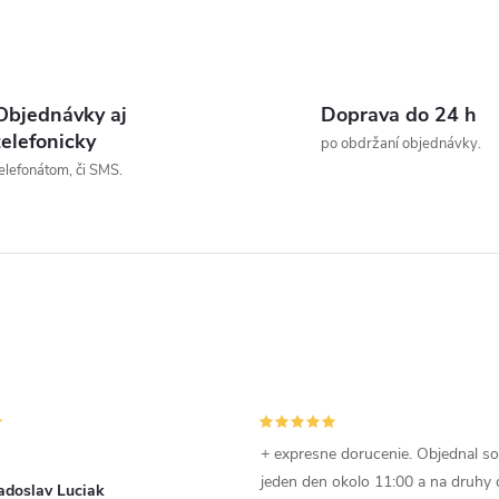
o
k
O
v
t
v
Objednávky aj
Doprava do 24 h
o
telefonicky
po obdržaní objednávky.
elefonátom, či SMS.
v
á
d
a
c
e
p
+ expresne dorucenie. Objednal s
jeden den okolo 11:00 a na druhy
adoslav Luciak