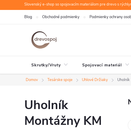
Prejsť
Slovenský e-shop so spojovacím materiálom pre drevo s rýchl
na
Blog
Obchodné podmienky
Podmienky ochrany oso
obsah
Skrutky/Vruty
Spojovací materiál
Domov
Tesárske spoje
Uhlové Držiaky
Uholník
Uholník
Montážny KM