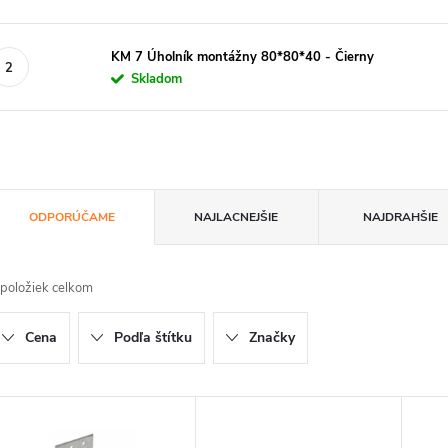
KM 7 Úholník montážny 80*80*40 - Čierny
Skladom
R
ODPORÚČAME
NAJLACNEJŠIE
NAJDRAHŠIE
a
položiek celkom
d
Cena
Podľa štítku
Značky
e
n
V