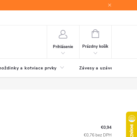
NÁKUPNÝ
KOŠÍK
Prázdny košík
Prihlásenie
oždinky a kotviace prvky
Závesy a uzávery brán
€0,94
€0,76 bez DPH