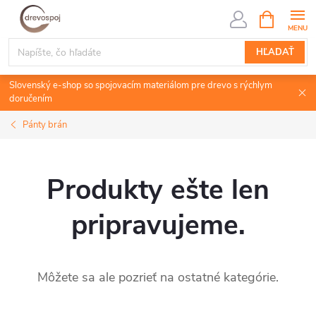
Prejsť
NÁKUPN
KOŠÍK
na
obsah
HĽADAŤ
Slovenský e-shop so spojovacím materiálom pre drevo s rýchlym
doručením
Pánty brán
Produkty ešte len
pripravujeme.
Môžete sa ale pozrieť na ostatné kategórie.