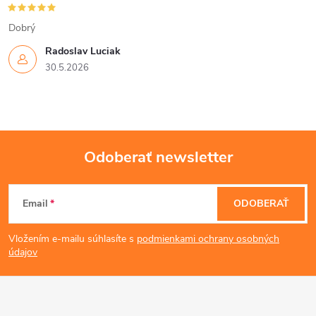
Dobrý
Radoslav Luciak
30.5.2026
Odoberať newsletter
Z
Email
ODOBERAŤ
á
Vložením e-mailu súhlasíte s
podmienkami ochrany osobných
p
údajov
ä