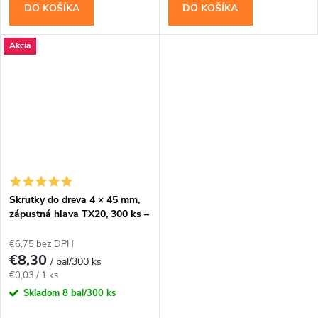
DO KOŠÍKA
DO KOŠÍKA
Akcia
Skrutky do dreva 4 × 45 mm,
zápustná hlava TX20, 300 ks –
Klimas KMWHT
€6,75 bez DPH
€8,30
/ bal/300 ks
Jednotková
€0,03 / 1 ks
cena:
Skladom
8 bal/300 ks