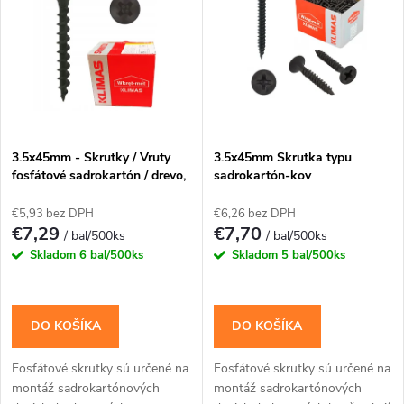
k
t
t
o
o
v
v
3.5x45mm - Skrutky / Vruty
3.5x45mm Skrutka typu
fosfátové sadrokartón / drevo,
sadrokartón-kov
PH-2
€5,93 bez DPH
€6,26 bez DPH
€7,29
€7,70
/ bal/500ks
/ bal/500ks
Skladom
6 bal/500ks
Skladom
5 bal/500ks
DO KOŠÍKA
DO KOŠÍKA
Fosfátové skrutky sú určené na
Fosfátové skrutky sú určené na
montáž sadrokartónových
montáž sadrokartónových