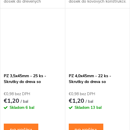
dosiek do drevených
dosiek do kovových konštrukcií.
konštrukcií.
PZ 3,5x45mm - 25 ks -
PZ 4,0x45mm - 22 ks -
Skrutky do dreva so
Skrutky do dreva so
zapustenou hlavou (krížové)
zapustenou hlavou (krížové)
€0,98 bez DPH
€0,98 bez DPH
€1,20
€1,20
/ bal
/ bal
Skladom
6 bal
Skladom
13 bal