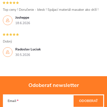
c
i
Top ceny ! Doručenie - blesk ! Spájací materiál masaker ako drží !
Josheppe
e
18.6.2026
p
r
Dobrý
v
Radoslav Luciak
30.5.2026
k
y
v
Odoberať newsletter
ý
Z
p
Email
ODOBERAŤ