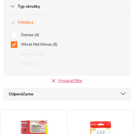
Typ skrutky
Výrobca
Domax
4
Wkret Met Klimas
9
Drevospoj
0
INDEX
0
Vymazať filtre
R
Odporúčame
a
Najlacnejšie
V
Najdrahšie
d
ý
Najpredávanejšie