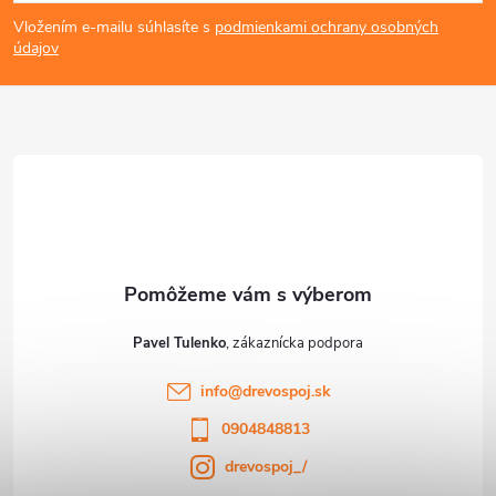
á
i
Vložením e-mailu súhlasíte s
podmienkami ochrany osobných
s
p
údajov
u
ä
t
i
e
Pavel Tulenko
info
@
drevospoj.sk
0904848813
drevospoj_/