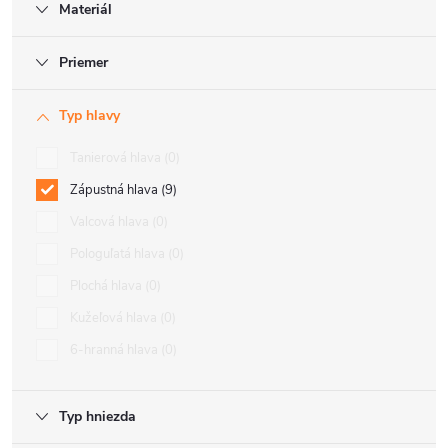
Materiál
Priemer
Typ hlavy
Tanierová hlava
0
Zápustná hlava
9
Valcová hlava
0
Pologuľatá hlava
0
Plochá hlava
0
Kužeľová hlava
0
6-hranná hlava
0
Typ hniezda