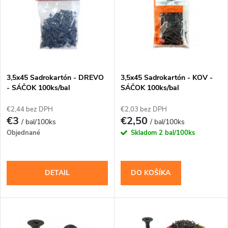
e
p
Abecedne
n
i
i
s
e
3,5x45 Sadrokartón - DREVO
3,5x45 Sadrokartón - KOV -
- SÁČOK 100ks/bal
SÁČOK 100ks/bal
p
p
€2,44 bez DPH
€2,03 bez DPH
r
€3
€2,50
/ bal/100ks
/ bal/100ks
r
Objednané
Skladom
2 bal/100ks
o
o
d
DETAIL
DO KOŠÍKA
d
u
u
k