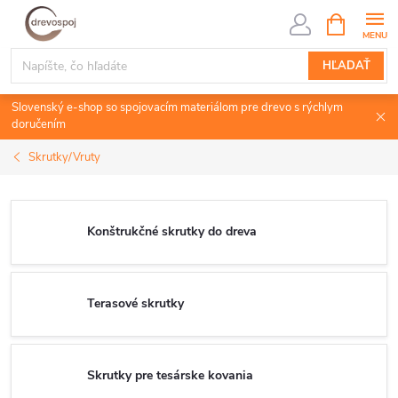
Prejsť
NÁKUPN
KOŠÍK
na
obsah
HĽADAŤ
Slovenský e-shop so spojovacím materiálom pre drevo s rýchlym
doručením
Skrutky/Vruty
Konštrukčné skrutky do dreva
Terasové skrutky
Skrutky pre tesárske kovania