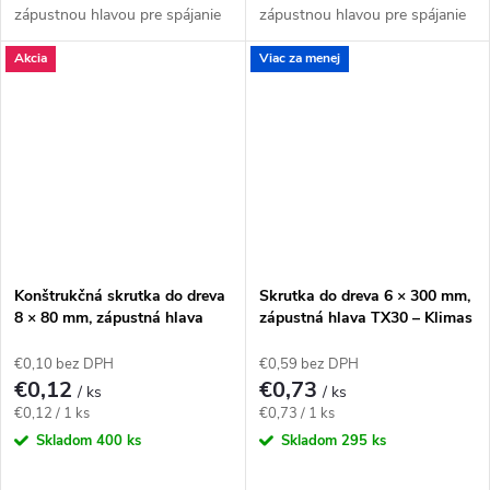
zápustnou hlavou pre spájanie
zápustnou hlavou pre spájanie
hranolov, krokiev a drevených
hranolov, krokiev a drevených
Akcia
Viac za menej
rámov so zapustenou hlavou.
rámov so zapustenou hlavou.
Závit má katalógovú...
Závit má katalógovú...
Konštrukčná skrutka do dreva
Skrutka do dreva 6 × 300 mm,
8 × 80 mm, zápustná hlava
zápustná hlava TX30 – Klimas
TX40 – Klimas WKCS
KMWHT
€0,10 bez DPH
€0,59 bez DPH
€0,12
€0,73
/ ks
/ ks
Jednotková
Jednotková
€0,12 / 1 ks
€0,73 / 1 ks
cena:
cena:
Skladom
400 ks
Skladom
295 ks