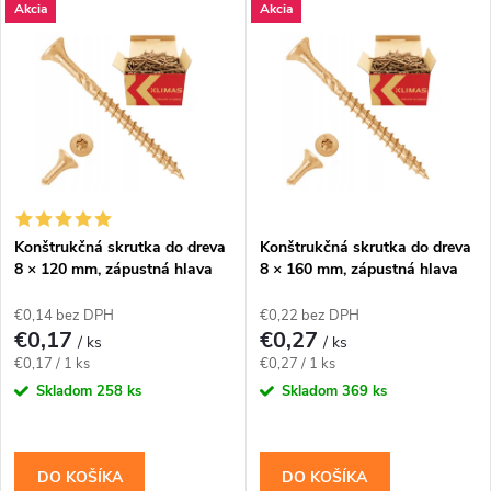
V
Akcia
Akcia
Najlacnejšie
d
ý
Najdrahšie
e
p
Abecedne
n
i
i
s
e
Konštrukčná skrutka do dreva
Konštrukčná skrutka do dreva
8 × 120 mm, zápustná hlava
8 × 160 mm, zápustná hlava
p
TX40 – Klimas WKCS
TX40 – Klimas WKCS
p
€0,14 bez DPH
€0,22 bez DPH
r
€0,17
€0,27
/ ks
/ ks
r
Jednotková
Jednotková
€0,17 / 1 ks
€0,27 / 1 ks
o
cena:
cena:
Skladom
258 ks
Skladom
369 ks
o
d
d
DO KOŠÍKA
DO KOŠÍKA