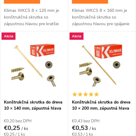
u
u
Klimas WKCS 8 × 120 mm je
Klimas WKCS 8 × 160 mm je
k
konštrukčná skrutka so
konštrukčná skrutka so
k
zápustnou hlavou pre kratšie
zápustnou hlavou pre spájanie
t
konštrukčné spoje dosiek, lát a
hranolov, krokiev a drevených
Akcia
Akcia
drevených prvkov s rovným
rámov so zapustenou hlavou.
t
povrchom. Závit má...
Závit má katalógovú...
o
o
v
v
Konštrukčná skrutka do dreva
Konštrukčná skrutka do dreva
10 × 140 mm, zápustná hlava
10 × 200 mm, zápustná hlava
TX40 – Klimas WKCS
TX40 – Klimas WKCS
€0,20 bez DPH
€0,43 bez DPH
€0,25
€0,53
/ ks
/ ks
Jednotková
Jednotková
€0,25 / 1 ks
€0,53 / 1 ks