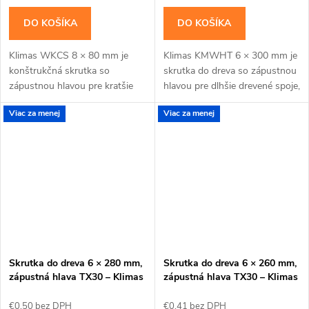
DO KOŠÍKA
DO KOŠÍKA
Klimas WKCS 8 × 80 mm je
Klimas KMWHT 6 × 300 mm je
konštrukčná skrutka so
skrutka do dreva so zápustnou
zápustnou hlavou pre kratšie
hlavou pre dlhšie drevené spoje,
konštrukčné spoje dosiek, lát a
pri ktorých nesmie hlava
Viac za menej
Viac za menej
drevených prvkov s rovným
vyčnievať.Na montáž použite
povrchom. Závit má...
bit TX30. Cena...
Skrutka do dreva 6 × 280 mm,
Skrutka do dreva 6 × 260 mm,
zápustná hlava TX30 – Klimas
zápustná hlava TX30 – Klimas
KMWHT
KMWHT
€0,50 bez DPH
€0,41 bez DPH