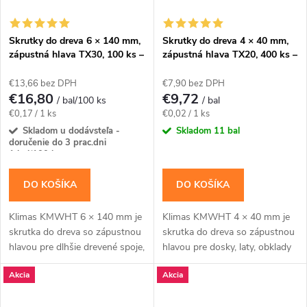
Skrutky do dreva 6 × 140 mm,
Skrutky do dreva 4 × 40 mm,
zápustná hlava TX30, 100 ks –
zápustná hlava TX20, 400 ks –
Klimas KMWHT
Klimas KMWHT
€13,66 bez DPH
€7,90 bez DPH
€16,80
€9,72
/ bal/100 ks
/ bal
Jednotková
Jednotková
€0,17 / 1 ks
€0,02 / 1 ks
cena:
cena:
Skladom u dodávsteľa -
Skladom
11 bal
doručenie do 3 prac.dni
1 bal/100 ks
DO KOŠÍKA
DO KOŠÍKA
Klimas KMWHT 6 × 140 mm je
Klimas KMWHT 4 × 40 mm je
skrutka do dreva so zápustnou
skrutka do dreva so zápustnou
hlavou pre dlhšie drevené spoje,
hlavou pre dosky, laty, obklady
pri ktorých nesmie hlava
a bežné dielenské montáže.Na
Akcia
Akcia
vyčnievať.Na montáž použite
montáž použite bit TX20.
bit TX30....
Balenie...