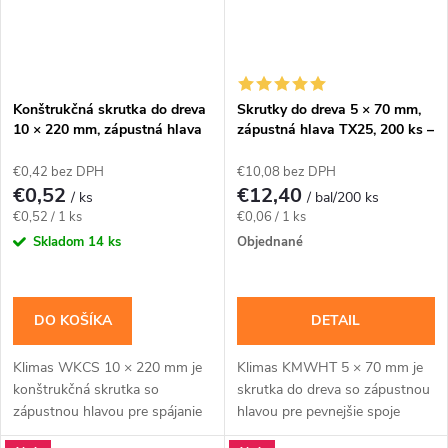
Konštrukčná skrutka do dreva
Skrutky do dreva 5 × 70 mm,
10 × 220 mm, zápustná hlava
zápustná hlava TX25, 200 ks –
TX40 – Klimas WKCS
Klimas KMWHT
€0,42 bez DPH
€10,08 bez DPH
€0,52
€12,40
/ ks
/ bal/200 ks
Jednotková
Jednotková
€0,52 / 1 ks
€0,06 / 1 ks
cena:
cena:
Skladom
14 ks
Objednané
DO KOŠÍKA
DETAIL
Klimas WKCS 10 × 220 mm je
Klimas KMWHT 5 × 70 mm je
konštrukčná skrutka so
skrutka do dreva so zápustnou
zápustnou hlavou pre spájanie
hlavou pre pevnejšie spoje
hranolov, krokiev a drevených
dosiek, lát a drevených