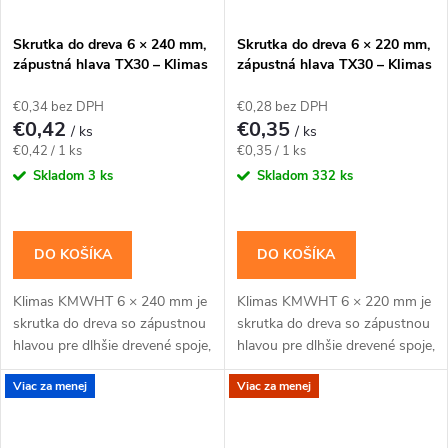
Skrutka do dreva 6 × 240 mm,
Skrutka do dreva 6 × 220 mm,
zápustná hlava TX30 – Klimas
zápustná hlava TX30 – Klimas
KMWHT
KMWHT
€0,34 bez DPH
€0,28 bez DPH
€0,42
€0,35
/ ks
/ ks
Jednotková
Jednotková
€0,42 / 1 ks
€0,35 / 1 ks
cena:
cena:
Skladom
3 ks
Skladom
332 ks
DO KOŠÍKA
DO KOŠÍKA
Klimas KMWHT 6 × 240 mm je
Klimas KMWHT 6 × 220 mm je
skrutka do dreva so zápustnou
skrutka do dreva so zápustnou
hlavou pre dlhšie drevené spoje,
hlavou pre dlhšie drevené spoje,
pri ktorých nesmie hlava
pri ktorých nesmie hlava
Viac za menej
Viac za menej
vyčnievať.Na montáž použite
vyčnievať.Na montáž použite
bit TX30. Cena...
bit TX30. Cena...