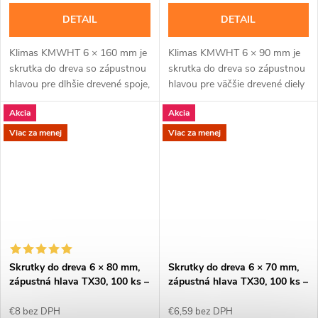
DETAIL
DETAIL
Klimas KMWHT 6 × 160 mm je
Klimas KMWHT 6 × 90 mm je
skrutka do dreva so zápustnou
skrutka do dreva so zápustnou
hlavou pre dlhšie drevené spoje,
hlavou pre väčšie drevené diely
pri ktorých nesmie hlava
a spoje, pri ktorých má hlava
Akcia
Akcia
vyčnievať.Na montáž použite
zostať zarovno.Na montáž
bit TX30....
použite bit...
Viac za menej
Viac za menej
Skrutky do dreva 6 × 80 mm,
Skrutky do dreva 6 × 70 mm,
zápustná hlava TX30, 100 ks –
zápustná hlava TX30, 100 ks –
Klimas KMWHT
Klimas KMWHT
€8 bez DPH
€6,59 bez DPH