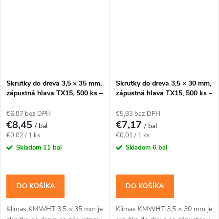
Skrutky do dreva 3,5 × 35 mm,
Skrutky do dreva 3,5 × 30 mm,
zápustná hlava TX15, 500 ks –
zápustná hlava TX15, 500 ks –
Klimas KMWHT
Klimas KMWHT
€6,87 bez DPH
€5,83 bez DPH
€8,45
€7,17
/ bal
/ bal
Jednotková
Jednotková
€0,02 / 1 ks
€0,01 / 1 ks
cena:
cena:
Skladom
11 bal
Skladom
6 bal
DO KOŠÍKA
DO KOŠÍKA
Klimas KMWHT 3,5 × 35 mm je
Klimas KMWHT 3,5 × 30 mm je