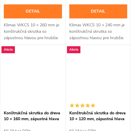
DETAIL
DETAIL
Klimas WKCS 10 × 260 mm je
Klimas WKCS 10 × 240 mm je
konštrukčná skrutka so
konštrukčná skrutka so
zápustnou hlavou pre hrubšie
zápustnou hlavou pre hrubšie
trámy, krokvy a viacvrstvové
trámy, krokvy a viacvrstvové
Akcia
Akcia
drevené zostavy, kde má hlava
drevené zostavy, kde má hlava
zostať zapustená....
zostať zapustená....
Konštrukčná skrutka do dreva
Konštrukčná skrutka do dreva
10 × 160 mm, zápustná hlava
10 × 120 mm, zápustná hlava
TX40 – Klimas WKCS
TX40 – Klimas WKCS