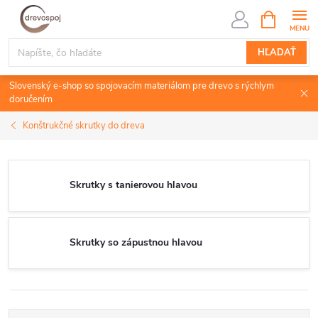
Prejsť
NÁKUPN
KOŠÍK
na
obsah
HĽADAŤ
Slovenský e-shop so spojovacím materiálom pre drevo s rýchlym
doručením
Konštrukčné skrutky do dreva
Skrutky s tanierovou hlavou
Skrutky so zápustnou hlavou