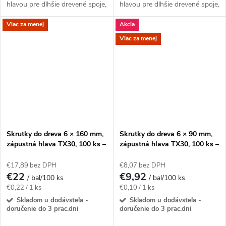
hlavou pre dlhšie drevené spoje,
hlavou pre dlhšie drevené spoje,
pri ktorých nesmie hlava
pri ktorých nesmie hlava
Viac za menej
Akcia
vyčnievať.Na montáž použite
vyčnievať.Na montáž použite
bit TX30. Cena...
bit TX30....
Viac za menej
Skrutky do dreva 6 × 160 mm,
Skrutky do dreva 6 × 90 mm,
zápustná hlava TX30, 100 ks –
zápustná hlava TX30, 100 ks –
Klimas KMWHT
Klimas KMWHT
€17,89 bez DPH
€8,07 bez DPH
€22
€9,92
/ bal/100 ks
/ bal/100 ks
Jednotková
Jednotková
€0,22 / 1 ks
€0,10 / 1 ks
cena:
cena:
Skladom u dodávsteľa -
Skladom u dodávsteľa -
doručenie do 3 prac.dni
doručenie do 3 prac.dni