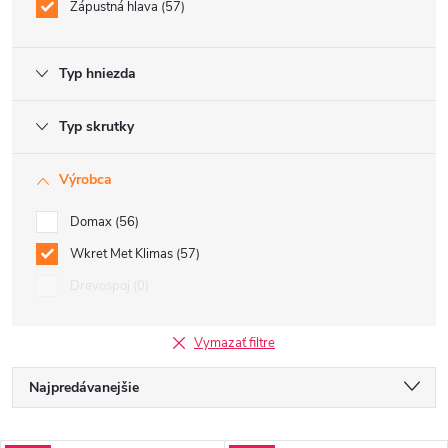
Zápustná hlava
57
Typ hniezda
Typ skrutky
Výrobca
Domax
56
Wkret Met Klimas
57
Drevospoj
0
Vymazať filtre
R
Najpredávanejšie
a
Odporúčame