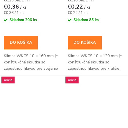
€0,29 bez DPH
€0,18 bez DPH
€0,36
€0,22
/ ks
/ ks
Jednotková
Jednotková
€0,36 / 1 ks
€0,22 / 1 ks
cena:
cena:
Skladom
206 ks
Skladom
85 ks
DO KOŠÍKA
DO KOŠÍKA
Klimas WKCS 10 × 160 mm je
Klimas WKCS 10 × 120 mm je
konštrukčná skrutka so
konštrukčná skrutka so
zápustnou hlavou pre spájanie
zápustnou hlavou pre kratšie
hranolov, krokiev a drevených
konštrukčné spoje dosiek, lát a
Akcia
Akcia
rámov so zapustenou hlavou.
drevených prvkov s rovným
Závit má katalógovú...
povrchom. Závit má...