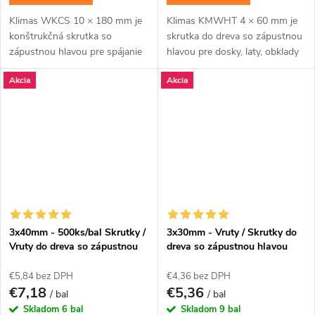
Klimas WKCS 10 × 180 mm je
Klimas KMWHT 4 × 60 mm je
konštrukčná skrutka so
skrutka do dreva so zápustnou
zápustnou hlavou pre spájanie
hlavou pre dosky, laty, obklady
hranolov, krokiev a drevených
a bežné dielenské montáže.Na
Akcia
Akcia
rámov so zapustenou hlavou.
montáž použite bit TX20.
Závit má katalógovú...
Balenie...
3x40mm - 500ks/bal Skrutky /
3x30mm - Vruty / Skrutky do
Vruty do dreva so zápustnou
dreva so zápustnou hlavou
hlavou TORX, KMWHT
TORX - KMWHT
€5,84 bez DPH
€4,36 bez DPH
€7,18
€5,36
/ bal
/ bal
Skladom
6 bal
Skladom
9 bal