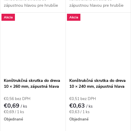
zápustnou hlavou pre hrubšie
zápustnou hlavou pre hrubšie
trámy, krokvy a viacvrstvové
trámy, krokvy a viacvrstvové
Akcia
Akcia
drevené zostavy, kde má hlava
drevené zostavy, kde má hlava
zostať zapustená....
zostať zapustená....
Konštrukčná skrutka do dreva
Konštrukčná skrutka do dreva
10 × 260 mm, zápustná hlava
10 × 240 mm, zápustná hlava
TX40 – Klimas WKCS
TX40 – Klimas WKCS
€0,56 bez DPH
€0,51 bez DPH
€0,69
€0,63
/ ks
/ ks
Jednotková
Jednotková
€0,69 / 1 ks
€0,63 / 1 ks
cena:
cena:
Objednané
Objednané