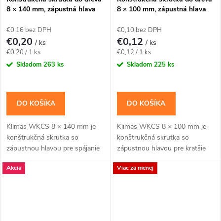
8 × 140 mm, zápustná hlava
8 × 100 mm, zápustná hlava
TX40 – Klimas WKCS
TX40 – Klimas WKCS
€0,16 bez DPH
€0,10 bez DPH
€0,20
€0,12
/ ks
/ ks
Jednotková
Jednotková
€0,20 / 1 ks
€0,12 / 1 ks
cena:
cena:
Skladom
263 ks
Skladom
225 ks
DO KOŠÍKA
DO KOŠÍKA
Klimas WKCS 8 × 140 mm je
Klimas WKCS 8 × 100 mm je
konštrukčná skrutka so
konštrukčná skrutka so
zápustnou hlavou pre spájanie
zápustnou hlavou pre kratšie
hranolov, krokiev a drevených
konštrukčné spoje dosiek, lát a
Akcia
Viac za menej
rámov so zapustenou hlavou.
drevených prvkov s rovným
Závit má katalógovú...
povrchom. Závit má...