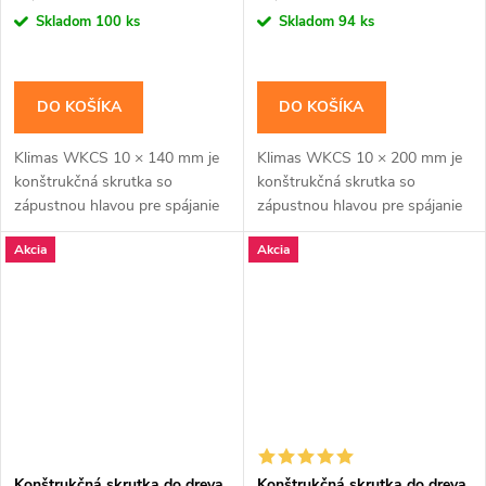
cena:
cena:
Skladom
100 ks
Skladom
94 ks
DO KOŠÍKA
DO KOŠÍKA
Klimas WKCS 10 × 140 mm je
Klimas WKCS 10 × 200 mm je
konštrukčná skrutka so
konštrukčná skrutka so
zápustnou hlavou pre spájanie
zápustnou hlavou pre spájanie
hranolov, krokiev a drevených
hranolov, krokiev a drevených
Akcia
Akcia
rámov so zapustenou hlavou.
rámov so zapustenou hlavou.
Závit má katalógovú...
Závit má katalógovú...
Konštrukčná skrutka do dreva
Konštrukčná skrutka do dreva