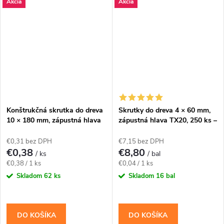
Akcia
Akcia
rámov so zapustenou hlavou.
prvkov.Na montáž použite bit
Závit má katalógovú...
TX25. Balenie...
Konštrukčná skrutka do dreva
Skrutky do dreva 4 × 60 mm,
10 × 180 mm, zápustná hlava
zápustná hlava TX20, 250 ks –
TX40 – Klimas WKCS
Klimas KMWHT
€0,31 bez DPH
€7,15 bez DPH
€0,38
€8,80
/ ks
/ bal
Jednotková
Jednotková
€0,38 / 1 ks
€0,04 / 1 ks
cena:
cena:
Skladom
62 ks
Skladom
16 bal
DO KOŠÍKA
DO KOŠÍKA