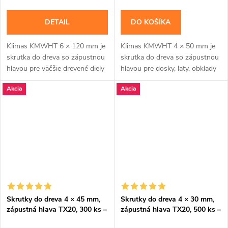
DETAIL
DO KOŠÍKA
Klimas KMWHT 6 × 120 mm je
Klimas KMWHT 4 × 50 mm je
skrutka do dreva so zápustnou
skrutka do dreva so zápustnou
hlavou pre väčšie drevené diely
hlavou pre dosky, laty, obklady
a spoje, pri ktorých má hlava
a bežné dielenské montáže.Na
Akcia
Akcia
zostať zarovno.Na montáž
montáž použite bit TX20.
použite bit...
Balenie...
Skrutky do dreva 4 × 45 mm,
Skrutky do dreva 4 × 30 mm,
zápustná hlava TX20, 300 ks –
zápustná hlava TX20, 500 ks –
Klimas KMWHT
Klimas KMWHT