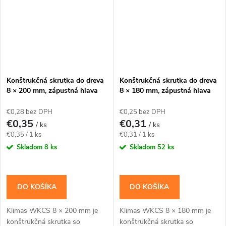
Konštrukčná skrutka do dreva
Konštrukčná skrutka do dreva
8 × 200 mm, zápustná hlava
8 × 180 mm, zápustná hlava
TX40 – Klimas WKCS
TX40 – Klimas WKCS
€0,28 bez DPH
€0,25 bez DPH
€0,35
€0,31
/ ks
/ ks
Jednotková
Jednotková
€0,35 / 1 ks
€0,31 / 1 ks
cena:
cena:
Skladom
8 ks
Skladom
52 ks
DO KOŠÍKA
DO KOŠÍKA
Klimas WKCS 8 × 200 mm je
Klimas WKCS 8 × 180 mm je
konštrukčná skrutka so
konštrukčná skrutka so