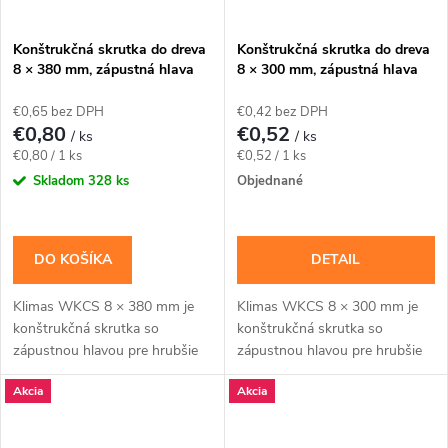
Konštrukčná skrutka do dreva
Konštrukčná skrutka do dreva
8 × 380 mm, zápustná hlava
8 × 300 mm, zápustná hlava
TX40 – Klimas WKCS
TX40 – Klimas WKCS
€0,65 bez DPH
€0,42 bez DPH
€0,80
€0,52
/ ks
/ ks
Jednotková
Jednotková
€0,80 / 1 ks
€0,52 / 1 ks
cena:
cena:
Skladom
328 ks
Objednané
DO KOŠÍKA
DETAIL
Klimas WKCS 8 × 380 mm je
Klimas WKCS 8 × 300 mm je
konštrukčná skrutka so
konštrukčná skrutka so
zápustnou hlavou pre hrubšie
zápustnou hlavou pre hrubšie
trámy, krokvy a viacvrstvové
trámy, krokvy a viacvrstvové
Akcia
Akcia
drevené zostavy, kde má hlava
drevené zostavy, kde má hlava
zostať zapustená....
zostať zapustená....