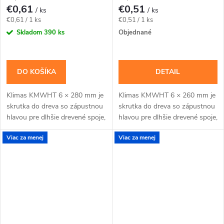
€0,61
€0,51
/ ks
/ ks
Jednotková
Jednotková
€0,61 / 1 ks
€0,51 / 1 ks
cena:
cena:
Skladom
390 ks
Objednané
DO KOŠÍKA
DETAIL
Klimas KMWHT 6 × 280 mm je
Klimas KMWHT 6 × 260 mm je
skrutka do dreva so zápustnou
skrutka do dreva so zápustnou
hlavou pre dlhšie drevené spoje,
hlavou pre dlhšie drevené spoje,
pri ktorých nesmie hlava
pri ktorých nesmie hlava
Viac za menej
Viac za menej
vyčnievať.Na montáž použite
vyčnievať.Na montáž použite
bit TX30. Cena...
bit TX30. Cena...