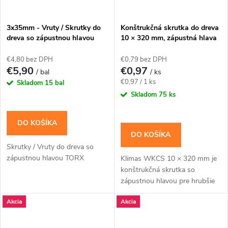
3x35mm - Vruty / Skrutky do
Konštrukčná skrutka do dreva
dreva so zápustnou hlavou
10 × 320 mm, zápustná hlava
TORX - KMWHT
TX40 – Klimas WKCS
€4,80 bez DPH
€0,79 bez DPH
€5,90
€0,97
/ bal
/ ks
Jednotková
€0,97 / 1 ks
Skladom
15 bal
cena:
Skladom
75 ks
DO KOŠÍKA
DO KOŠÍKA
Skrutky / Vruty do dreva so
zápustnou hlavou TORX
Klimas WKCS 10 × 320 mm je
konštrukčná skrutka so
zápustnou hlavou pre hrubšie
trámy, krokvy a viacvrstvové
Akcia
Akcia
drevené zostavy, kde má hlava
zostať zapustená....