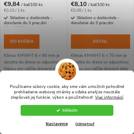
€9,84
€8,10
/ bal/100 ks
/ bal/100 ks
Jednotková
Jednotková
€0,10 / 1 ks
€0,08 / 1 ks
cena:
cena:
Skladom u dodávsteľa -
Skladom u dodávsteľa -
doručenie do 3 prac.dni
doručenie do 3 prac.dni
12 bal/100 ks
DO KOŠÍKA
DETAIL
Klimas KMWHT 6 × 80 mm je
Klimas KMWHT 6 × 70 mm je
skrutka do dreva so zápustnou
skrutka do dreva so zápustnou
hlavou pre väčšie drevené diely
hlavou pre väčšie drevené diely
a spoje, pri ktorých má hlava
a spoje, pri ktorých má hlava
Akcia
Akcia
zostať zarovno.Na montáž
zostať zarovno.Na montáž
Používame súbory cookie, aby sme vám umožnili pohodlné
použite bit...
použite bit...
Viac za menej
Viac za menej
prehliadanie webovej stránky a vďaka analýze neustále
zlepšovali jej funkcie, výkon a použiteľnosť.
Viac informácií
Súhlasím
Nastavenie
Odmietnuť