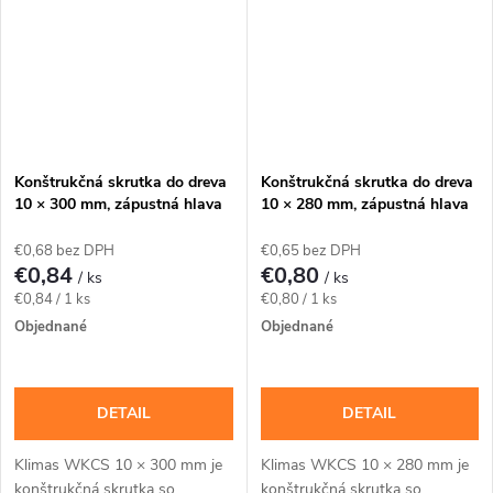
Konštrukčná skrutka do dreva
Konštrukčná skrutka do dreva
10 × 300 mm, zápustná hlava
10 × 280 mm, zápustná hlava
TX40 – Klimas WKCS
TX40 – Klimas WKCS
€0,68 bez DPH
€0,65 bez DPH
€0,84
€0,80
/ ks
/ ks
Jednotková
Jednotková
€0,84 / 1 ks
€0,80 / 1 ks
cena:
cena:
Objednané
Objednané
DETAIL
DETAIL
Klimas WKCS 10 × 300 mm je
Klimas WKCS 10 × 280 mm je
konštrukčná skrutka so
konštrukčná skrutka so