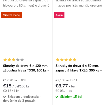
skrutka do dreva so zápustnou
skrutka do dreva so zápustnou
hlavou pre lišty, menšie drevené
hlavou pre lišty, menšie drevené
diely, nábytkové a dokončovacie
diely, nábytkové a dokončovacie
Viac za menej
Akcia
práce.Na montáž použite bit
práce.Na montáž použite bit
TX15....
TX15....
Skrutky do dreva 6 × 120 mm,
Skrutky do dreva 4 × 50 mm,
zápustná hlava TX30, 100 ks –
zápustná hlava TX20, 300 ks –
Klimas KMWHT
Klimas KMWHT
€12,20 bez DPH
€7,13 bez DPH
€15
€8,77
/ bal/100 ks
/ bal
Jednotková
Jednotková
€0,15 / 1 ks
€0,03 / 1 ks
cena:
cena:
Skladom u dodávsteľa -
Skladom
15 bal
doručenie do 3 prac.dni