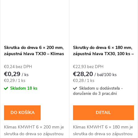
Skrutka do dreva 6 × 200 mm,
Skrutky do dreva 6 × 180 mm,
zápustná hlava TX30 – Klimas
zápustná hlava TX30, 100 ks –
KMWHT
Klimas KMWHT
€0,24 bez DPH
€22,93 bez DPH
€0,29
€28,20
/ ks
/ bal/100 ks
Jednotková
Jednotková
€0,29 / 1 ks
€0,28 / 1 ks
cena:
cena:
Skladom
18 ks
Skladom u dodávsteľa -
doručenie do 3 prac.dni
DO KOŠÍKA
DETAIL
Klimas KMWHT 6 × 200 mm je
Klimas KMWHT 6 × 180 mm je
skrutka do dreva so zápustnou
skrutka do dreva so zápustnou