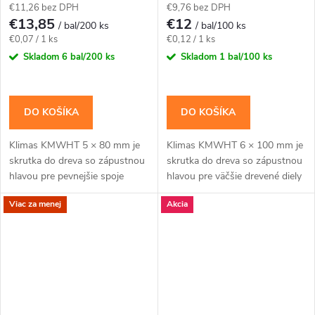
€11,26 bez DPH
€9,76 bez DPH
€13,85
€12
/ bal/200 ks
/ bal/100 ks
Jednotková
Jednotková
€0,07 / 1 ks
€0,12 / 1 ks
cena:
cena:
Skladom
6 bal/200 ks
Skladom
1 bal/100 ks
DO KOŠÍKA
DO KOŠÍKA
Klimas KMWHT 5 × 80 mm je
Klimas KMWHT 6 × 100 mm je
skrutka do dreva so zápustnou
skrutka do dreva so zápustnou
hlavou pre pevnejšie spoje
hlavou pre väčšie drevené diely
dosiek, lát a drevených
a spoje, pri ktorých má hlava
Viac za menej
Akcia
prvkov.Na montáž použite bit
zostať zarovno.Na montáž
TX25. Balenie...
použite bit...