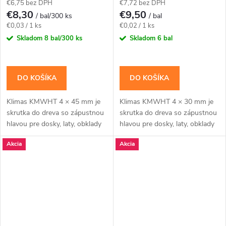
€6,75 bez DPH
€7,72 bez DPH
€8,30
€9,50
/ bal/300 ks
/ bal
Jednotková
Jednotková
€0,03 / 1 ks
€0,02 / 1 ks
cena:
cena:
Skladom
8 bal/300 ks
Skladom
6 bal
DO KOŠÍKA
DO KOŠÍKA
Klimas KMWHT 4 × 45 mm je
Klimas KMWHT 4 × 30 mm je
skrutka do dreva so zápustnou
skrutka do dreva so zápustnou
hlavou pre dosky, laty, obklady
hlavou pre dosky, laty, obklady
a bežné dielenské montáže.Na
a bežné dielenské montáže.Na
Akcia
Akcia
montáž použite bit TX20.
montáž použite bit TX20.
Balenie...
Balenie...