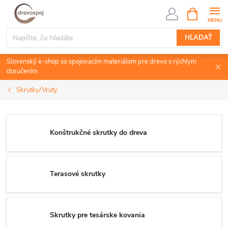
Prejsť
NÁKUPN
KOŠÍK
na
obsah
HĽADAŤ
Slovenský e-shop so spojovacím materiálom pre drevo s rýchlym
doručením
Skrutky/Vruty
Konštrukčné skrutky do dreva
Terasové skrutky
Skrutky pre tesárske kovania