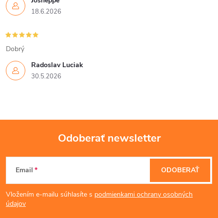
Josheppe
18.6.2026
Dobrý
Radoslav Luciak
30.5.2026
Odoberať newsletter
Z
Email
ODOBERAŤ
á
Vložením e-mailu súhlasíte s
podmienkami ochrany osobných
p
údajov