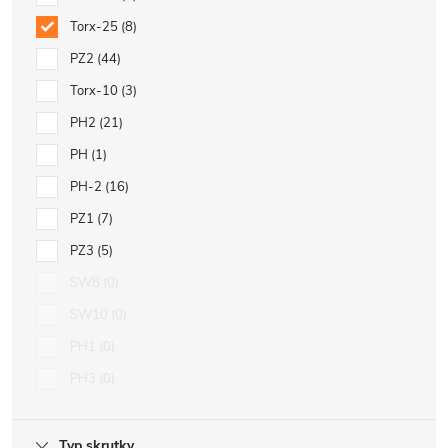
Torx-25
8
PZ2
44
Torx-10
3
PH2
21
PH
1
PH-2
16
PZ1
7
PZ3
5
SW8
0
SW10
0
PH1
0
PH3
0
Typ skrutky