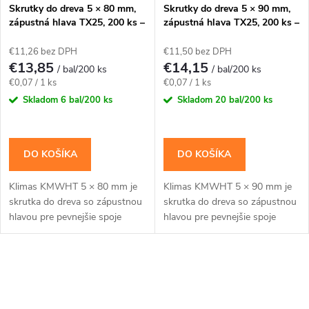
Skrutky do dreva 5 × 80 mm,
Skrutky do dreva 5 × 90 mm,
zápustná hlava TX25, 200 ks –
zápustná hlava TX25, 200 ks –
Klimas KMWHT
Klimas KMWHT
€11,26 bez DPH
€11,50 bez DPH
€13,85
€14,15
/ bal/200 ks
/ bal/200 ks
Jednotková
Jednotková
€0,07 / 1 ks
€0,07 / 1 ks
cena:
cena:
Skladom
6 bal/200 ks
Skladom
20 bal/200 ks
DO KOŠÍKA
DO KOŠÍKA
Klimas KMWHT 5 × 80 mm je
Klimas KMWHT 5 × 90 mm je
skrutka do dreva so zápustnou
skrutka do dreva so zápustnou
hlavou pre pevnejšie spoje
hlavou pre pevnejšie spoje
dosiek, lát a drevených
dosiek, lát a drevených
prvkov.Na montáž použite bit
prvkov.Na montáž použite bit
TX25. Balenie...
TX25. Balenie...
O
v