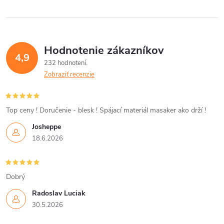
l
á
Hodnotenie zákazníkov
d
4,9
232 hodnotení
a
Zobraziť recenzie
c
i
Top ceny ! Doručenie - blesk ! Spájací materiál masaker ako drží !
Josheppe
e
18.6.2026
p
r
Dobrý
v
Radoslav Luciak
30.5.2026
k