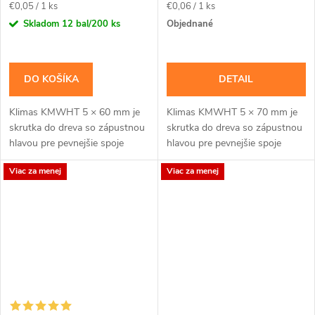
Jednotková
Jednotková
€0,05 / 1 ks
€0,06 / 1 ks
cena:
cena:
Skladom
12 bal/200 ks
Objednané
DO KOŠÍKA
DETAIL
Klimas KMWHT 5 × 60 mm je
Klimas KMWHT 5 × 70 mm je
skrutka do dreva so zápustnou
skrutka do dreva so zápustnou
hlavou pre pevnejšie spoje
hlavou pre pevnejšie spoje
dosiek, lát a drevených
dosiek, lát a drevených
Viac za menej
Viac za menej
prvkov.Na montáž použite bit
prvkov.Na montáž použite bit
TX25. Balenie...
TX25. Balenie...