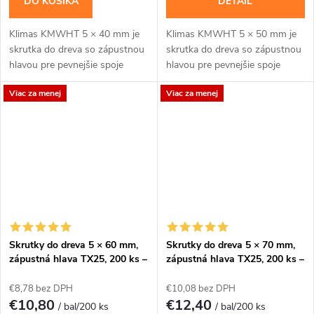
DO KOŠÍKA
DETAIL
Klimas KMWHT 5 × 40 mm je
Klimas KMWHT 5 × 50 mm je
skrutka do dreva so zápustnou
skrutka do dreva so zápustnou
hlavou pre pevnejšie spoje
hlavou pre pevnejšie spoje
dosiek, lát a drevených
dosiek, lát a drevených
Viac za menej
Viac za menej
prvkov.Na montáž použite bit
prvkov.Na montáž použite bit
TX25. Balenie...
TX25. Balenie...
Skrutky do dreva 5 × 60 mm,
Skrutky do dreva 5 × 70 mm,
zápustná hlava TX25, 200 ks –
zápustná hlava TX25, 200 ks –
Klimas KMWHT
Klimas KMWHT
€8,78 bez DPH
€10,08 bez DPH
€10,80
€12,40
/ bal/200 ks
/ bal/200 ks