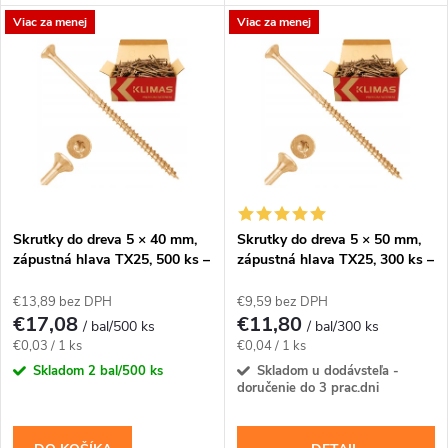
t
dosiek, lát a drevených
dosiek, lát a drevených
Viac za menej
Viac za menej
prvkov.Na montáž použite bit
prvkov.Na montáž použite bit
t
TX25. Balenie...
TX25. Balenie...
o
o
v
v
Skrutky do dreva 5 × 40 mm,
Skrutky do dreva 5 × 50 mm,
zápustná hlava TX25, 500 ks –
zápustná hlava TX25, 300 ks –
Klimas KMWHT
Klimas KMWHT
€13,89 bez DPH
€9,59 bez DPH
€17,08
€11,80
/ bal/500 ks
/ bal/300 ks
Jednotková
Jednotková
€0,03 / 1 ks
€0,04 / 1 ks
cena:
cena:
Skladom
2 bal/500 ks
Skladom u dodávsteľa -
doručenie do 3 prac.dni