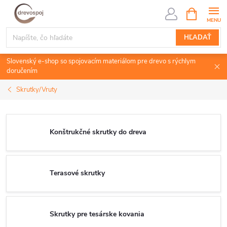
Prejsť
NÁKUPN
KOŠÍK
na
obsah
HĽADAŤ
Slovenský e-shop so spojovacím materiálom pre drevo s rýchlym
doručením
Skrutky/Vruty
Konštrukčné skrutky do dreva
Terasové skrutky
Skrutky pre tesárske kovania