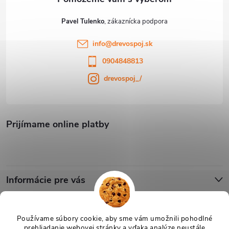
Pavel Tulenko
info
@
drevospoj.sk
0904848813
drevospoj_/
Prijímame online platby
Informácie pre vás
Blog
Používame súbory cookie, aby sme vám umožnili pohodlné
prehliadanie webovej stránky a vďaka analýze neustále