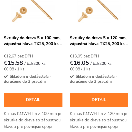
p
Abecedne
n
i
i
s
e
Skrutky do dreva 5 × 100 mm,
Skrutky do dreva 5 × 120 mm,
zápustná hlava TX25, 200 ks –
zápustná hlava TX25, 200 ks –
p
Klimas KMWHT
Klimas KMWHT
p
€12,67 bez DPH
€13,05 bez DPH
r
€15,58
€16,05
/ bal/200 ks
/ bal/200 ks
r
Jednotková
Jednotková
€0,08 / 1 ks
€0,08 / 1 ks
o
cena:
cena:
Skladom u dodávsteľa -
Skladom u dodávsteľa -
doručenie do 3 prac.dni
doručenie do 3 prac.dni
o
d
d
DETAIL
DETAIL
u
u
Klimas KMWHT 5 × 100 mm je
Klimas KMWHT 5 × 120 mm je
k
skrutka do dreva so zápustnou
skrutka do dreva so zápustnou
k
hlavou pre pevnejšie spoje
hlavou pre pevnejšie spoje