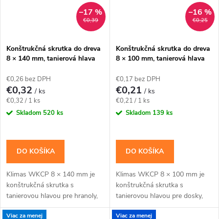
–17 %
–16 %
€0,39
€0,25
Konštrukčná skrutka do dreva
Konštrukčná skrutka do dreva
8 × 140 mm, tanierová hlava
8 × 100 mm, tanierová hlava
TX40 – Klimas WKCP
TX40 – Klimas WKCP
€0,26 bez DPH
€0,17 bez DPH
€0,32
€0,21
/ ks
/ ks
Jednotková
Jednotková
€0,32 / 1 ks
€0,21 / 1 ks
cena:
cena:
Skladom
520 ks
Skladom
139 ks
DO KOŠÍKA
DO KOŠÍKA
Klimas WKCP 8 × 140 mm je
Klimas WKCP 8 × 100 mm je
konštrukčná skrutka s
konštrukčná skrutka s
tanierovou hlavou pre hranoly,
tanierovou hlavou pre dosky,
krokvy, trámy a drevené rámy.
laty, menšie hranoly a kratšie
Viac za menej
Viac za menej
Závit má katalógovú dĺžku 100
tesárske spoje. Závit má