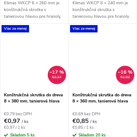
Klimas WKCP 6 × 260 mm je
Klimas WKCP 6 × 240 mm je
konštrukčná skrutka s
konštrukčná skrutka s
tanierovou hlavou pre hranoly,
tanierovou hlavou pre hranoly,
krokvy a dlhšie drevené spoje s
krokvy a dlhšie drevené spoje s
Viac za menej
Viac za menej
priznanou hlavou. Závit má
priznanou hlavou. Závit má
katalógovú dĺžku 75...
katalógovú dĺžku 75...
–17 %
–16 %
€1,17
€1,02
Konštrukčná skrutka do dreva
Konštrukčná skrutka do dreva
8 × 380 mm, tanierová hlava
8 × 360 mm, tanierová hlava
TX40 – Klimas WKCP
TX40 – Klimas WKCP
€0,79 bez DPH
€0,69 bez DPH
€0,97
€0,85
/ ks
/ ks
Jednotková
Jednotková
€0,97 / 1 ks
€0,85 / 1 ks
cena:
cena:
Skladom
5 ks
Skladom
20 ks