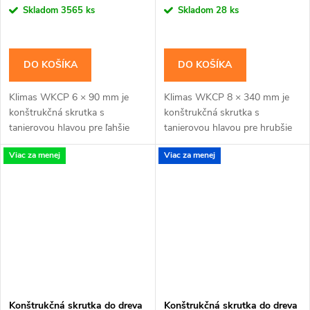
cena:
cena:
Skladom
3565 ks
Skladom
28 ks
DO KOŠÍKA
DO KOŠÍKA
Klimas WKCP 6 × 90 mm je
Klimas WKCP 8 × 340 mm je
konštrukčná skrutka s
konštrukčná skrutka s
tanierovou hlavou pre ľahšie
tanierovou hlavou pre hrubšie
konštrukčné spoje dosiek, lát a
trámy, krokvy a viacvrstvové
Viac za menej
Viac za menej
menších hranolov. Závit má
drevené zostavy. Závit má
katalógovú dĺžku 50...
katalógovú dĺžku 100 mm;...
Konštrukčná skrutka do dreva
Konštrukčná skrutka do dreva