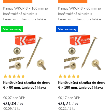
u
u
Klimas WKCP 6 × 100 mm je
Klimas WKCP 6 × 60 mm je
k
konštrukčná skrutka s
konštrukčná skrutka s
k
tanierovou hlavou pre ľahšie
tanierovou hlavou pre ľahšie
t
konštrukčné spoje dosiek, lát a
konštrukčné spoje dosiek, lát a
Viac za menej
Viac za menej
menších hranolov. Závit má
menších hranolov. Závit má
t
katalógovú dĺžku 60...
katalógovú dĺžku 30...
o
o
v
v
Konštrukčná skrutka do dreva
Konštrukčná skrutka do dreva
6 × 80 mm, tanierová hlava
6 × 180 mm, tanierová hlava
TX30 – Klimas WKCP
TX30 – Klimas WKCP
€0,07 bez DPH
€0,17 bez DPH
€0,09
€0,21
/ ks
/ ks
Jednotková
Jednotková
€0,09 / 1 ks
€0,21 / 1 ks