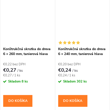
pre priemer 10 mm. Závit má...
katalógovú dĺžku 75...
Konštrukčná skrutka do dreva
Konštrukčná skrutka do dreva
6 × 260 mm, tanierová hlava
6 × 240 mm, tanierová hlava
TX30 – Klimas WKCP
TX30 – Klimas WKCP
€0,22 bez DPH
€0,20 bez DPH
€0,27
€0,24
/ ks
/ ks
Jednotková
Jednotková
€0,27 / 1 ks
€0,24 / 1 ks
cena:
cena:
Skladom
8 ks
Skladom
302 ks
DO KOŠÍKA
DO KOŠÍKA