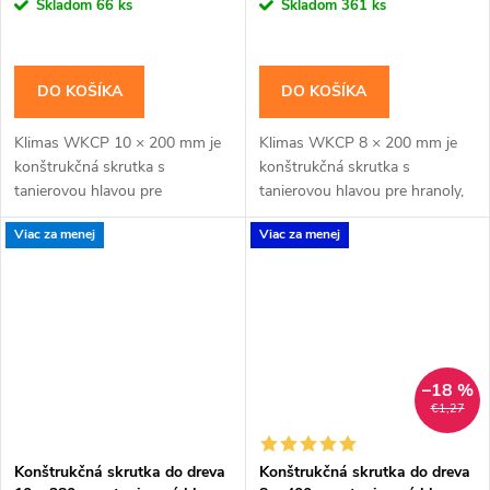
cena:
cena:
Skladom
66 ks
Skladom
361 ks
DO KOŠÍKA
DO KOŠÍKA
Klimas WKCP 10 × 200 mm je
Klimas WKCP 8 × 200 mm je
konštrukčná skrutka s
konštrukčná skrutka s
tanierovou hlavou pre
tanierovou hlavou pre hranoly,
masívnejšie drevené prvky a
krokvy, trámy a drevené rámy.
Viac za menej
Viac za menej
konštrukčné spoje navrhnuté
Závit má katalógovú dĺžku 100
pre priemer 10 mm. Závit má...
mm; hodnota tfix...
–18 %
€1,27
Konštrukčná skrutka do dreva
Konštrukčná skrutka do dreva