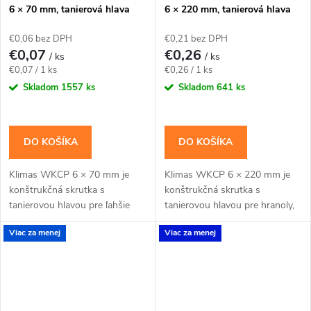
6 × 70 mm, tanierová hlava
6 × 220 mm, tanierová hlava
TX30 – Klimas WKCP
TX30 – Klimas WKCP
€0,06 bez DPH
€0,21 bez DPH
€0,07
€0,26
/ ks
/ ks
Jednotková
Jednotková
€0,07 / 1 ks
€0,26 / 1 ks
cena:
cena:
Skladom
1557 ks
Skladom
641 ks
DO KOŠÍKA
DO KOŠÍKA
Klimas WKCP 6 × 70 mm je
Klimas WKCP 6 × 220 mm je
konštrukčná skrutka s
konštrukčná skrutka s
tanierovou hlavou pre ľahšie
tanierovou hlavou pre hranoly,
konštrukčné spoje dosiek, lát a
krokvy a dlhšie drevené spoje s
Viac za menej
Viac za menej
menších hranolov. Závit má
priznanou hlavou. Závit má
katalógovú dĺžku 40...
katalógovú dĺžku 75...