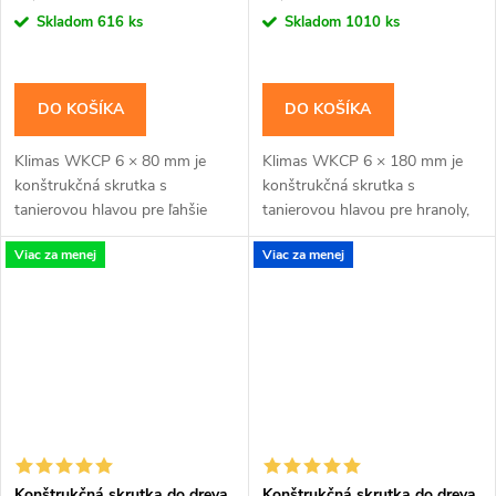
cena:
cena:
Skladom
616 ks
Skladom
1010 ks
DO KOŠÍKA
DO KOŠÍKA
Klimas WKCP 6 × 80 mm je
Klimas WKCP 6 × 180 mm je
konštrukčná skrutka s
konštrukčná skrutka s
tanierovou hlavou pre ľahšie
tanierovou hlavou pre hranoly,
konštrukčné spoje dosiek, lát a
krokvy a dlhšie drevené spoje s
Viac za menej
Viac za menej
menších hranolov. Závit má
priznanou hlavou. Závit má
katalógovú dĺžku 50...
katalógovú dĺžku 75...
Konštrukčná skrutka do dreva
Konštrukčná skrutka do dreva