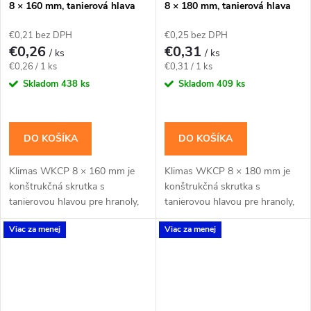
8 × 160 mm, tanierová hlava
8 × 180 mm, tanierová hlava
TX40 – Klimas WKCP
TX40 – Klimas WKCP
€0,21 bez DPH
€0,25 bez DPH
€0,26
€0,31
/ ks
/ ks
Jednotková
Jednotková
€0,26 / 1 ks
€0,31 / 1 ks
cena:
cena:
Skladom
438 ks
Skladom
409 ks
DO KOŠÍKA
DO KOŠÍKA
Klimas WKCP 8 × 160 mm je
Klimas WKCP 8 × 180 mm je
konštrukčná skrutka s
konštrukčná skrutka s
tanierovou hlavou pre hranoly,
tanierovou hlavou pre hranoly,
krokvy, trámy a drevené rámy.
krokvy, trámy a drevené rámy.
Viac za menej
Viac za menej
Závit má katalógovú dĺžku 100
Závit má katalógovú dĺžku 100
mm; hodnota tfix...
mm; hodnota tfix...