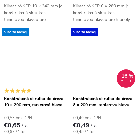
Klimas WKCP 10 × 240 mm je
Klimas WKCP 6 × 280 mm je
konštrukčná skrutka s
konštrukčná skrutka s
tanierovou hlavou pre
tanierovou hlavou pre hranoly,
masívnejšie drevené prvky a
krokvy a dlhšie drevené spoje s
Viac za menej
Viac za menej
konštrukčné spoje navrhnuté
priznanou hlavou. Závit má
pre priemer 10 mm. Závit má...
katalógovú dĺžku 75...
–16 %
€0,59
Konštrukčná skrutka do dreva
Konštrukčná skrutka do dreva
10 × 200 mm, tanierová hlava
8 × 200 mm, tanierová hlava
TX40 – Klimas WKCP
TX40 – Klimas WKCP
€0,53 bez DPH
€0,40 bez DPH
€0,65
€0,49
/ ks
/ ks
Jednotková
Jednotková
€0,65 / 1 ks
€0,49 / 1 ks