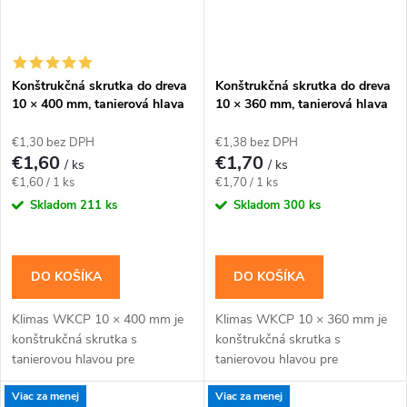
Konštrukčná skrutka do dreva
Konštrukčná skrutka do dreva
10 × 400 mm, tanierová hlava
10 × 360 mm, tanierová hlava
TX40 – Klimas WKCP
TX40 – Klimas WKCP
€1,30 bez DPH
€1,38 bez DPH
€1,60
€1,70
/ ks
/ ks
Jednotková
Jednotková
€1,60 / 1 ks
€1,70 / 1 ks
cena:
cena:
Skladom
211 ks
Skladom
300 ks
DO KOŠÍKA
DO KOŠÍKA
Klimas WKCP 10 × 400 mm je
Klimas WKCP 10 × 360 mm je
konštrukčná skrutka s
konštrukčná skrutka s
tanierovou hlavou pre
tanierovou hlavou pre
masívnejšie drevené prvky a
masívnejšie drevené prvky a
Viac za menej
Viac za menej
konštrukčné spoje navrhnuté
konštrukčné spoje navrhnuté