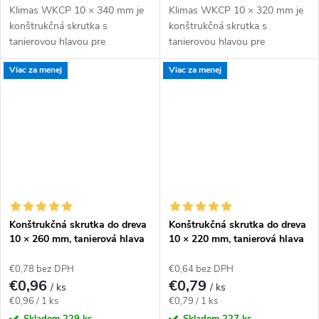
Klimas WKCP 10 × 340 mm je
Klimas WKCP 10 × 320 mm je
konštrukčná skrutka s
konštrukčná skrutka s
tanierovou hlavou pre
tanierovou hlavou pre
masívnejšie drevené prvky a
masívnejšie drevené prvky a
Viac za menej
Viac za menej
konštrukčné spoje navrhnuté
konštrukčné spoje navrhnuté
pre priemer 10 mm. Závit má...
pre priemer 10 mm. Závit má...
Konštrukčná skrutka do dreva
Konštrukčná skrutka do dreva
10 × 260 mm, tanierová hlava
10 × 220 mm, tanierová hlava
TX40 – Klimas WKCP
TX40 – Klimas WKCP
€0,78 bez DPH
€0,64 bez DPH
€0,96
€0,79
/ ks
/ ks
Jednotková
Jednotková
€0,96 / 1 ks
€0,79 / 1 ks
cena:
cena:
Skladom
229 ks
Skladom
227 ks