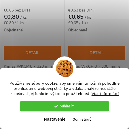
TX40 – Klimas WKCP
TX40 – Klimas WKCP
€0,65 bez DPH
€0,53 bez DPH
€0,80
€0,65
/ ks
/ ks
Jednotková
Jednotková
€0,80 / 1 ks
€0,65 / 1 ks
cena:
cena:
Objednané
Objednané
DETAIL
DETAIL
Klimas WKCP 8 × 320 mm je
Klimas WKCP 8 × 300 mm je
konštrukčná skrutka s
konštrukčná skrutka s
tanierovou hlavou pre hrubšie
tanierovou hlavou pre hrubšie
Používame súbory cookie, aby sme vám umožnili pohodlné
trámy, krokvy a viacvrstvové
trámy, krokvy a viacvrstvové
prehliadanie webovej stránky a vďaka analýze neustále
Viac za menej
Viac za menej
drevené zostavy. Závit má
drevené zostavy. Závit má
zlepšovali jej funkcie, výkon a použiteľnosť.
Viac informácií
katalógovú dĺžku 100 mm;...
katalógovú dĺžku 100 mm;...
Súhlasím
Nastavenie
Odmietnuť