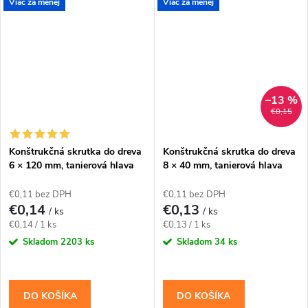
Viac za menej
Viac za menej
priznanou hlavou. Závit má
priznanou hlavou. Závit má
katalógovú dĺžku 75...
katalógovú dĺžku 75...
–13 %
€0,15
Konštrukčná skrutka do dreva
Konštrukčná skrutka do dreva
6 × 120 mm, tanierová hlava
8 × 40 mm, tanierová hlava
TX30 – Klimas WKCP
TX40 – Klimas WKCP
€0,11 bez DPH
€0,11 bez DPH
€0,14
€0,13
/ ks
/ ks
Jednotková
Jednotková
€0,14 / 1 ks
€0,13 / 1 ks
cena:
cena:
Skladom
2203 ks
Skladom
34 ks
DO KOŠÍKA
DO KOŠÍKA