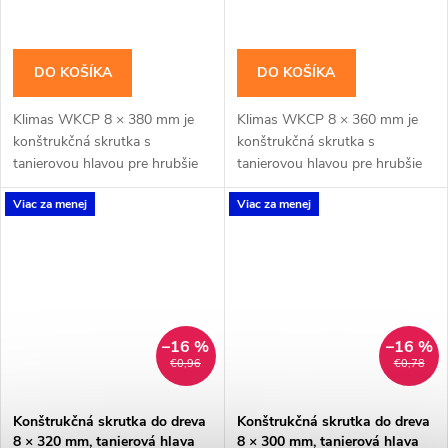
DO KOŠÍKA
DO KOŠÍKA
Klimas WKCP 8 × 380 mm je
Klimas WKCP 8 × 360 mm je
konštrukčná skrutka s
konštrukčná skrutka s
tanierovou hlavou pre hrubšie
tanierovou hlavou pre hrubšie
trámy, krokvy a viacvrstvové
trámy, krokvy a viacvrstvové
Viac za menej
Viac za menej
drevené zostavy. Závit má
drevené zostavy. Závit má
katalógovú dĺžku 100 mm;...
katalógovú dĺžku 100 mm;...
–16 %
–16 %
€0,96
€0,78
Konštrukčná skrutka do dreva
Konštrukčná skrutka do dreva
8 × 320 mm, tanierová hlava
8 × 300 mm, tanierová hlava