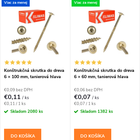
V
Viac za menej
Viac za menej
Najlacnejšie
d
ý
Najdrahšie
e
p
Abecedne
n
i
i
s
e
Konštrukčná skrutka do dreva
Konštrukčná skrutka do dreva
6 × 100 mm, tanierová hlava
6 × 60 mm, tanierová hlava
p
TX30 – Klimas WKCP
TX30 – Klimas WKCP
p
€0,09 bez DPH
€0,06 bez DPH
r
€0,11
€0,07
/ ks
/ ks
r
Jednotková
Jednotková
€0,11 / 1 ks
€0,07 / 1 ks
o
cena:
cena:
Skladom
2080 ks
Skladom
1382 ks
o
d
d
DO KOŠÍKA
DO KOŠÍKA