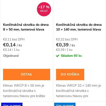
–17 %
€0,17
Konštrukčná skrutka do dreva
Konštrukčná skrutka do dreva
8 × 50 mm, tanierová hlava
10 × 140 mm, tanierová hlava
TX40 – Klimas WKCP
TX40 – Klimas WKCP
€0,11 bez DPH
€0,32 bez DPH
€0,14
€0,39
/ ks
/ ks
Jednotková
Jednotková
€0,14 / 1 ks
€0,39 / 1 ks
cena:
cena:
Objednané
Skladom
80 ks
DETAIL
DO KOŠÍKA
Klimas WKCP 8 × 50 mm je
Klimas WKCP 10 × 140 mm je
konštrukčná skrutka s
konštrukčná skrutka s
tanierovou hlavou pre krátke
tanierovou hlavou pre
spoje dreva a vybrané kovanie,
masívnejšie drevené prvky a
Viac za menej
Viac za menej