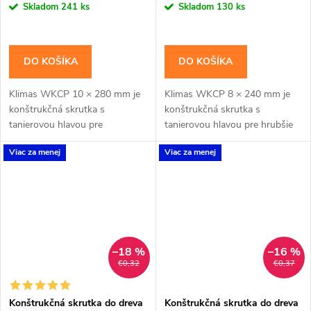
cena:
cena:
Skladom
241 ks
Skladom
130 ks
DO KOŠÍKA
DO KOŠÍKA
Klimas WKCP 10 × 280 mm je
Klimas WKCP 8 × 240 mm je
konštrukčná skrutka s
konštrukčná skrutka s
tanierovou hlavou pre
tanierovou hlavou pre hrubšie
masívnejšie drevené prvky a
trámy, krokvy a viacvrstvové
Viac za menej
Viac za menej
konštrukčné spoje navrhnuté
drevené zostavy. Závit má
pre priemer 10 mm. Závit má...
katalógovú dĺžku 100 mm;...
–18 %
–16 %
€0,32
€0,37
Konštrukčná skrutka do dreva
Konštrukčná skrutka do dreva