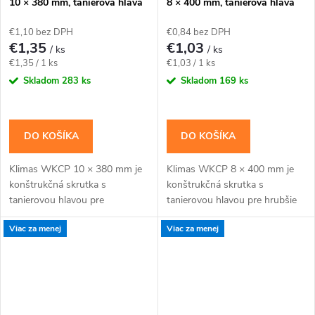
10 × 380 mm, tanierová hlava
8 × 400 mm, tanierová hlava
TX40 – Klimas WKCP
TX40 – Klimas WKCP
€1,10 bez DPH
€0,84 bez DPH
€1,35
€1,03
/ ks
/ ks
Jednotková
Jednotková
€1,35 / 1 ks
€1,03 / 1 ks
cena:
cena:
Skladom
283 ks
Skladom
169 ks
DO KOŠÍKA
DO KOŠÍKA
Klimas WKCP 10 × 380 mm je
Klimas WKCP 8 × 400 mm je
konštrukčná skrutka s
konštrukčná skrutka s
tanierovou hlavou pre
tanierovou hlavou pre hrubšie
masívnejšie drevené prvky a
trámy, krokvy a viacvrstvové
Viac za menej
Viac za menej
konštrukčné spoje navrhnuté
drevené zostavy. Závit má
pre priemer 10 mm. Závit má...
katalógovú dĺžku 100 mm;...