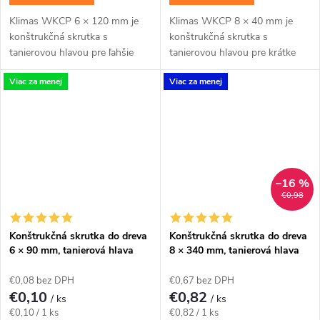
Klimas WKCP 6 × 120 mm je
Klimas WKCP 8 × 40 mm je
konštrukčná skrutka s
konštrukčná skrutka s
tanierovou hlavou pre ľahšie
tanierovou hlavou pre krátke
konštrukčné spoje dosiek, lát a
spoje dreva a vybrané kovanie,
Viac za menej
Viac za menej
menších hranolov. Závit má
ak to povoľuje návrh spoja.
katalógovú dĺžku 75...
Závit má katalógovú...
–16 %
€0,98
Konštrukčná skrutka do dreva
Konštrukčná skrutka do dreva
6 × 90 mm, tanierová hlava
8 × 340 mm, tanierová hlava
TX30 – Klimas WKCP
TX40 – Klimas WKCP
€0,08 bez DPH
€0,67 bez DPH
€0,10
€0,82
/ ks
/ ks
Jednotková
Jednotková
€0,10 / 1 ks
€0,82 / 1 ks