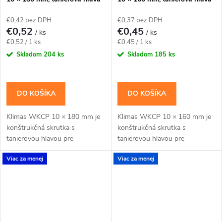
TX40 – Klimas WKCP
TX40 – Klimas WKCP
€0,42 bez DPH
€0,37 bez DPH
€0,52
€0,45
/ ks
/ ks
Jednotková
Jednotková
€0,52 / 1 ks
€0,45 / 1 ks
cena:
cena:
Skladom
204 ks
Skladom
185 ks
DO KOŠÍKA
DO KOŠÍKA
Klimas WKCP 10 × 180 mm je
Klimas WKCP 10 × 160 mm je
konštrukčná skrutka s
konštrukčná skrutka s
tanierovou hlavou pre
tanierovou hlavou pre
masívnejšie drevené prvky a
masívnejšie drevené prvky a
Viac za menej
Viac za menej
konštrukčné spoje navrhnuté
konštrukčné spoje navrhnuté
pre priemer 10 mm. Závit má...
pre priemer 10 mm. Závit má...