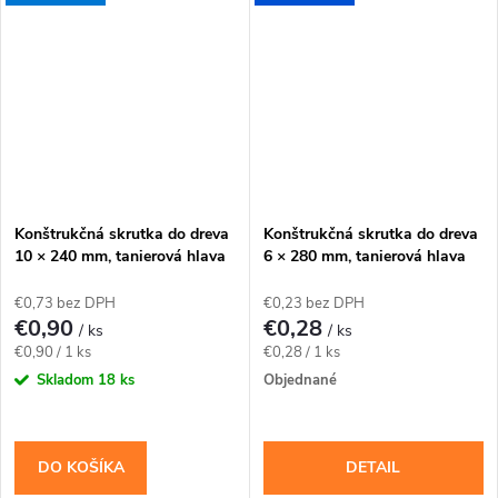
mm; hodnota tfix...
katalógovú dĺžku 50 mm;...
Konštrukčná skrutka do dreva
Konštrukčná skrutka do dreva
10 × 240 mm, tanierová hlava
6 × 280 mm, tanierová hlava
TX40 – Klimas WKCP
TX30 – Klimas WKCP
€0,73 bez DPH
€0,23 bez DPH
€0,90
€0,28
/ ks
/ ks
Jednotková
Jednotková
€0,90 / 1 ks
€0,28 / 1 ks
cena:
cena:
Skladom
18 ks
Objednané
DO KOŠÍKA
DETAIL