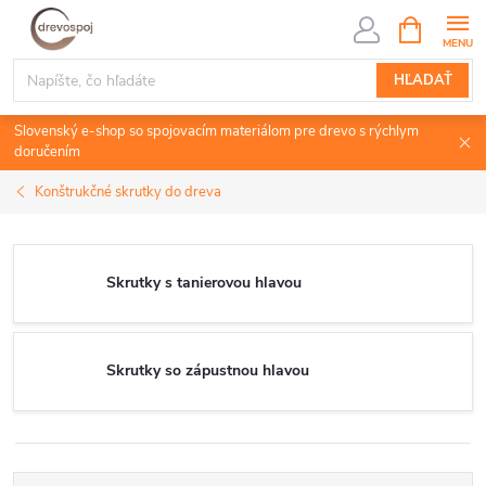
Prejsť
NÁKUPN
KOŠÍK
na
obsah
HĽADAŤ
Slovenský e-shop so spojovacím materiálom pre drevo s rýchlym
doručením
Konštrukčné skrutky do dreva
Skrutky s tanierovou hlavou
Skrutky so zápustnou hlavou