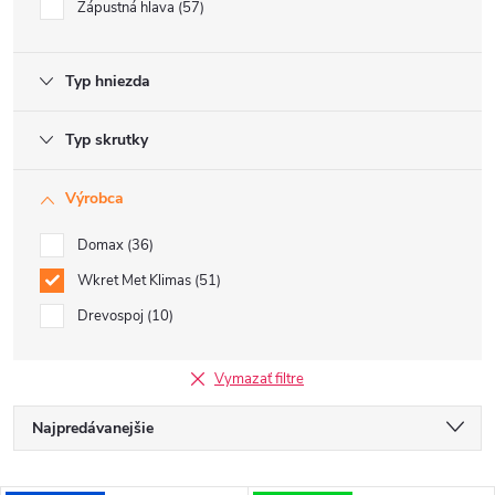
Zápustná hlava
57
Typ hniezda
Typ skrutky
Výrobca
Domax
36
Wkret Met Klimas
51
Drevospoj
10
Vymazať filtre
R
Najpredávanejšie
a
Odporúčame