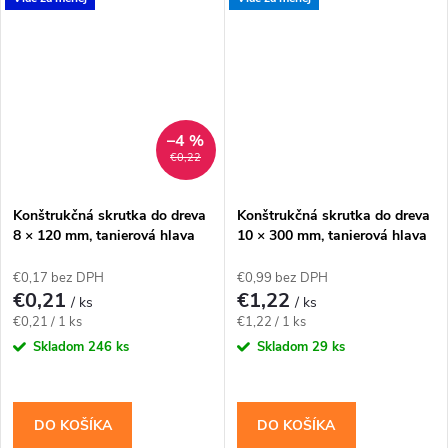
ak to povoľuje návrh spoja.
konštrukčné spoje navrhnuté
Závit má katalógovú...
pre priemer 10 mm. Závit má...
–4 %
€0,22
Konštrukčná skrutka do dreva
Konštrukčná skrutka do dreva
8 × 120 mm, tanierová hlava
10 × 300 mm, tanierová hlava
TX40 – Klimas WKCP
TX40 – Klimas WKCP
€0,17 bez DPH
€0,99 bez DPH
€0,21
€1,22
/ ks
/ ks
Jednotková
Jednotková
€0,21 / 1 ks
€1,22 / 1 ks
cena:
cena:
Skladom
246 ks
Skladom
29 ks
DO KOŠÍKA
DO KOŠÍKA