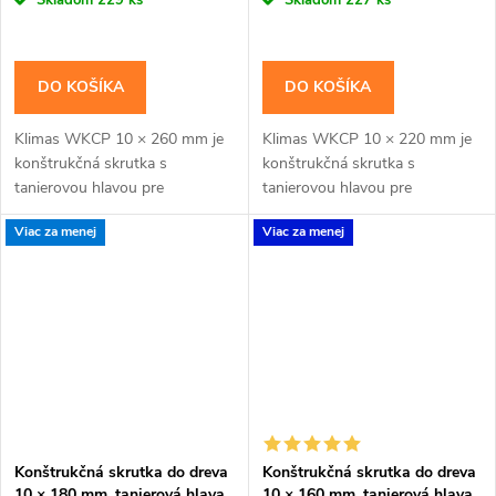
DO KOŠÍKA
DO KOŠÍKA
Klimas WKCP 10 × 260 mm je
Klimas WKCP 10 × 220 mm je
konštrukčná skrutka s
konštrukčná skrutka s
tanierovou hlavou pre
tanierovou hlavou pre
masívnejšie drevené prvky a
masívnejšie drevené prvky a
Viac za menej
Viac za menej
konštrukčné spoje navrhnuté
konštrukčné spoje navrhnuté
pre priemer 10 mm. Závit má...
pre priemer 10 mm. Závit má...
Konštrukčná skrutka do dreva
Konštrukčná skrutka do dreva
10 × 180 mm, tanierová hlava
10 × 160 mm, tanierová hlava