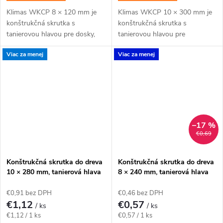
Klimas WKCP 8 × 120 mm je
Klimas WKCP 10 × 300 mm je
konštrukčná skrutka s
konštrukčná skrutka s
tanierovou hlavou pre dosky,
tanierovou hlavou pre
laty, menšie hranoly a kratšie
masívnejšie drevené prvky a
Viac za menej
Viac za menej
tesárske spoje. Závit má
konštrukčné spoje navrhnuté
katalógovú dĺžku 80 mm;...
pre priemer 10 mm. Závit má...
–17 %
€0,69
Konštrukčná skrutka do dreva
Konštrukčná skrutka do dreva
10 × 280 mm, tanierová hlava
8 × 240 mm, tanierová hlava
TX40 – Klimas WKCP
TX40 – Klimas WKCP
€0,91 bez DPH
€0,46 bez DPH
€1,12
€0,57
/ ks
/ ks
Jednotková
Jednotková
€1,12 / 1 ks
€0,57 / 1 ks