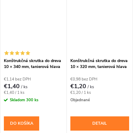
pre priemer 10 mm. Závit má...
pre priemer 10 mm. Závit má...
Konštrukčná skrutka do dreva
Konštrukčná skrutka do dreva
10 × 340 mm, tanierová hlava
10 × 320 mm, tanierová hlava
TX40 – Klimas WKCP
TX40 – Klimas WKCP
€1,14 bez DPH
€0,98 bez DPH
€1,40
€1,20
/ ks
/ ks
Jednotková
Jednotková
€1,40 / 1 ks
€1,20 / 1 ks
cena:
cena:
Skladom
300 ks
Objednané
DO KOŠÍKA
DETAIL