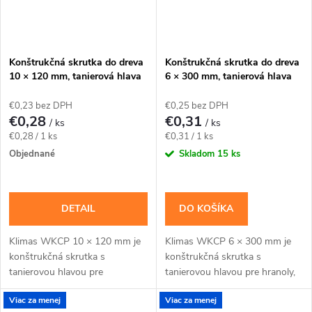
Konštrukčná skrutka do dreva
Konštrukčná skrutka do dreva
10 × 120 mm, tanierová hlava
6 × 300 mm, tanierová hlava
TX40 – Klimas WKCP
TX30 – Klimas WKCP
€0,23 bez DPH
€0,25 bez DPH
€0,28
€0,31
/ ks
/ ks
Jednotková
Jednotková
€0,28 / 1 ks
€0,31 / 1 ks
cena:
cena:
Objednané
Skladom
15 ks
DETAIL
DO KOŠÍKA
Klimas WKCP 10 × 120 mm je
Klimas WKCP 6 × 300 mm je
konštrukčná skrutka s
konštrukčná skrutka s
tanierovou hlavou pre
tanierovou hlavou pre hranoly,
masívnejšie drevené prvky a
krokvy a dlhšie drevené spoje s
Viac za menej
Viac za menej
konštrukčné spoje navrhnuté
priznanou hlavou. Závit má