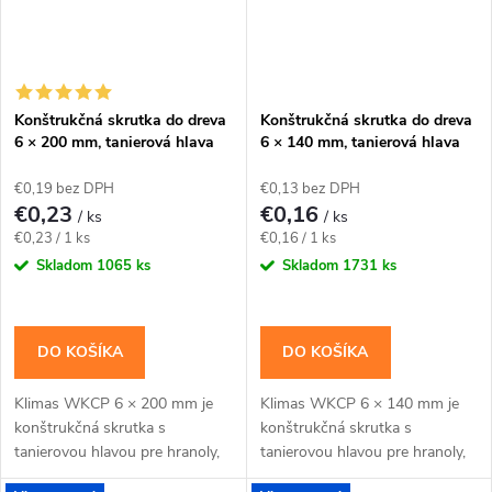
Konštrukčná skrutka do dreva
Konštrukčná skrutka do dreva
6 × 200 mm, tanierová hlava
6 × 140 mm, tanierová hlava
TX30 – Klimas WKCP
TX30 – Klimas WKCP
€0,19 bez DPH
€0,13 bez DPH
€0,23
€0,16
/ ks
/ ks
Jednotková
Jednotková
€0,23 / 1 ks
€0,16 / 1 ks
cena:
cena:
Skladom
1065 ks
Skladom
1731 ks
DO KOŠÍKA
DO KOŠÍKA
Klimas WKCP 6 × 200 mm je
Klimas WKCP 6 × 140 mm je
konštrukčná skrutka s
konštrukčná skrutka s
tanierovou hlavou pre hranoly,
tanierovou hlavou pre hranoly,
krokvy a dlhšie drevené spoje s
krokvy a dlhšie drevené spoje s