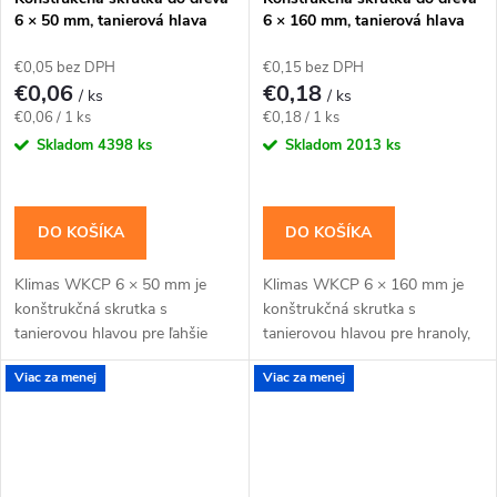
6 × 50 mm, tanierová hlava
6 × 160 mm, tanierová hlava
TX30 – Klimas WKCP
TX30 – Klimas WKCP
€0,05 bez DPH
€0,15 bez DPH
€0,06
€0,18
/ ks
/ ks
Jednotková
Jednotková
€0,06 / 1 ks
€0,18 / 1 ks
cena:
cena:
Skladom
4398 ks
Skladom
2013 ks
DO KOŠÍKA
DO KOŠÍKA
Klimas WKCP 6 × 50 mm je
Klimas WKCP 6 × 160 mm je
konštrukčná skrutka s
konštrukčná skrutka s
tanierovou hlavou pre ľahšie
tanierovou hlavou pre hranoly,
konštrukčné spoje dosiek, lát a
krokvy a dlhšie drevené spoje s
Viac za menej
Viac za menej
menších hranolov. Závit má
priznanou hlavou. Závit má
katalógovú dĺžku 30...
katalógovú dĺžku 75...