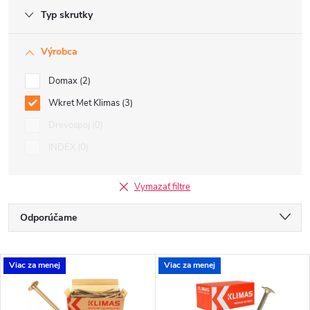
Typ skrutky
Výrobca
Domax
2
Wkret Met Klimas
3
Drevospoj
0
INDEX
0
Vymazať filtre
R
Odporúčame
a
Najlacnejšie
V
Viac za menej
Viac za menej
Najdrahšie
d
ý
Najpredávanejšie