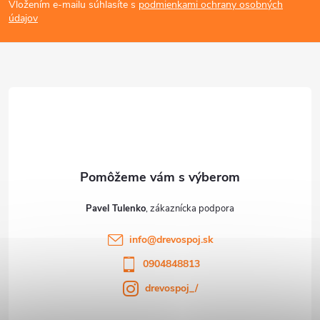
Vložením e-mailu súhlasíte s
podmienkami ochrany osobných
s
p
údajov
u
ä
t
i
e
Pavel Tulenko
info
@
drevospoj.sk
0904848813
drevospoj_/