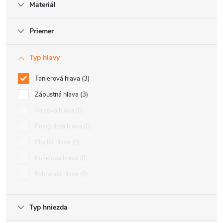
Materiál
Priemer
Typ hlavy
Tanierová hlava
3
Zápustná hlava
3
Valcová hlava
0
Pologuľatá hlava
0
Plochá hlava
0
Kužeľová hlava
0
6-hranná hlava
0
Typ hniezda