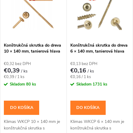
e
p
Abecedne
n
i
i
s
e
Konštrukčná skrutka do dreva
Konštrukčná skrutka do dreva
10 × 140 mm, tanierová hlava
6 × 140 mm, tanierová hlava
p
TX40 – Klimas WKCP
TX30 – Klimas WKCP
p
€0,32 bez DPH
€0,13 bez DPH
r
€0,39
€0,16
/ ks
/ ks
r
Jednotková
Jednotková
€0,39 / 1 ks
€0,16 / 1 ks
o
cena:
cena:
Skladom
80 ks
Skladom
1731 ks
o
d
d
DO KOŠÍKA
DO KOŠÍKA
u
u
Klimas WKCP 10 × 140 mm je
Klimas WKCP 6 × 140 mm je
k
konštrukčná skrutka s
konštrukčná skrutka s