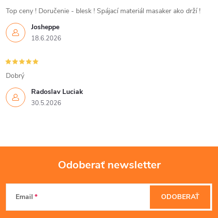
i
Top ceny ! Doručenie - blesk ! Spájací materiál masaker ako drží !
Josheppe
e
18.6.2026
p
r
Dobrý
v
Radoslav Luciak
30.5.2026
k
y
v
Odoberať newsletter
ý
Z
p
Email
ODOBERAŤ
á
i