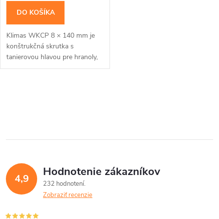
DO KOŠÍKA
Klimas WKCP 8 × 140 mm je
konštrukčná skrutka s
tanierovou hlavou pre hranoly,
krokvy, trámy a drevené rámy.
Závit má katalógovú dĺžku 100
mm; hodnota tfix...
O
v
l
á
Hodnotenie zákazníkov
d
4,9
232 hodnotení
a
Zobraziť recenzie
c