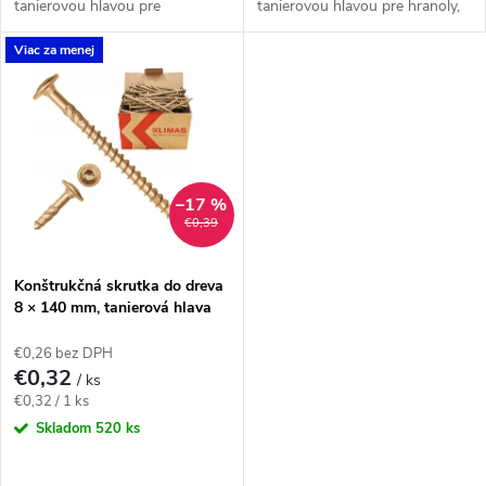
k
tanierovou hlavou pre
tanierovou hlavou pre hranoly,
t
masívnejšie drevené prvky a
krokvy a dlhšie drevené spoje s
Viac za menej
konštrukčné spoje navrhnuté
priznanou hlavou. Závit má
t
pre priemer 10 mm. Závit má...
katalógovú dĺžku 75...
o
o
v
v
–17 %
€0,39
Konštrukčná skrutka do dreva
8 × 140 mm, tanierová hlava
TX40 – Klimas WKCP
€0,26 bez DPH
€0,32
/ ks
Jednotková
€0,32 / 1 ks
cena:
Skladom
520 ks