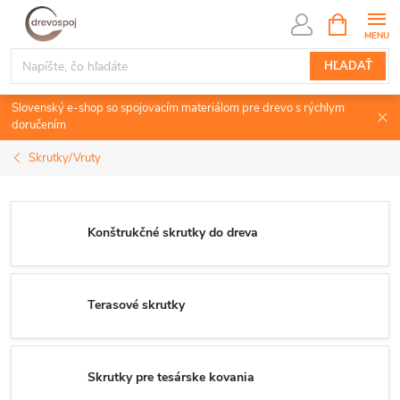
Prejsť
NÁKUPN
KOŠÍK
na
obsah
HĽADAŤ
Slovenský e-shop so spojovacím materiálom pre drevo s rýchlym
doručením
Skrutky/Vruty
Konštrukčné skrutky do dreva
Terasové skrutky
Skrutky pre tesárske kovania