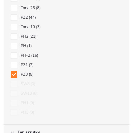
Torx-25
8
PZ2
44
Torx-10
3
PH2
21
PH
1
PH-2
16
PZ1
7
PZ3
5
SW8
0
SW10
0
PH1
0
PH3
0
Typ skrutky