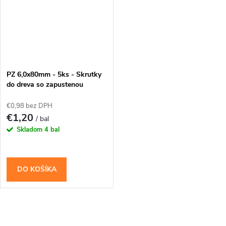
PZ 6,0x80mm - 5ks - Skrutky
do dreva so zapustenou
hlavou (krížové)
€0,98 bez DPH
€1,20
/ bal
Skladom
4 bal
DO KOŠÍKA
O