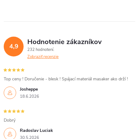
v
l
á
Hodnotenie zákazníkov
d
4,9
232 hodnotení
a
Zobraziť recenzie
c
i
Top ceny ! Doručenie - blesk ! Spájací materiál masaker ako drží !
Josheppe
e
18.6.2026
p
r
Dobrý
v
Radoslav Luciak
30.5.2026