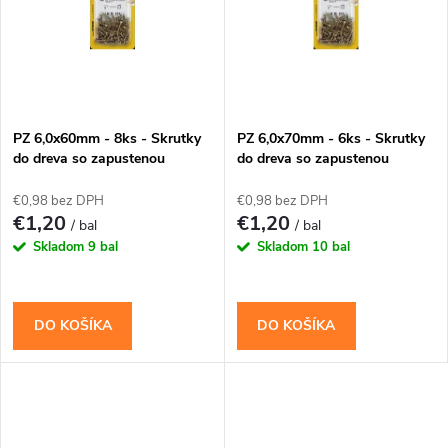
t
t
o
o
v
v
PZ 6,0x60mm - 8ks - Skrutky
PZ 6,0x70mm - 6ks - Skrutky
do dreva so zapustenou
do dreva so zapustenou
hlavou (krížové)
hlavou (krížové)
€0,98 bez DPH
€0,98 bez DPH
€1,20
€1,20
/ bal
/ bal
Skladom
9 bal
Skladom
10 bal
DO KOŠÍKA
DO KOŠÍKA