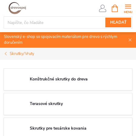
Prejsť
NÁKUPN
KOŠÍK
na
obsah
HĽADAŤ
Slovenský e-shop so spojovacím materiálom pre drevo s rýchlym
doručením
Skrutky/Vruty
Konštrukčné skrutky do dreva
Terasové skrutky
Skrutky pre tesárske kovania