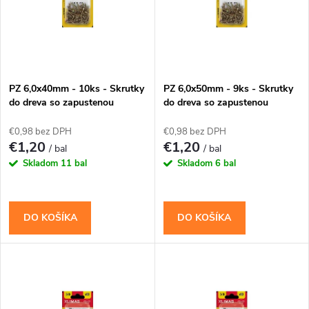
p
Abecedne
n
i
i
s
e
PZ 6,0x40mm - 10ks - Skrutky
PZ 6,0x50mm - 9ks - Skrutky
do dreva so zapustenou
do dreva so zapustenou
p
hlavou (krížové)
hlavou (krížové)
p
€0,98 bez DPH
€0,98 bez DPH
r
€1,20
€1,20
/ bal
/ bal
r
Skladom
11 bal
Skladom
6 bal
o
o
d
DO KOŠÍKA
DO KOŠÍKA
d
u
u
k
k