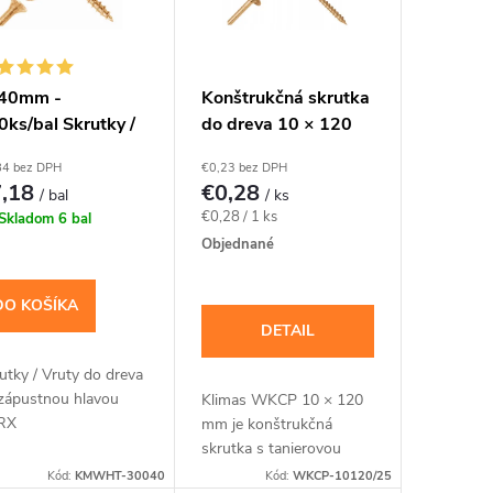
40mm -
Konštrukčná skrutka
0ks/bal Skrutky /
do dreva 10 × 120
uty do dreva so
mm, tanierová hlava
84 bez DPH
€0,23 bez DPH
pustnou hlavou
TX40 – Klimas
7,18
€0,28
/ bal
/ ks
RX, KMWHT
WKCP
Jednotková
€0,28 / 1 ks
Skladom
6 bal
cena:
Objednané
DO KOŠÍKA
DETAIL
utky / Vruty do dreva
zápustnou hlavou
Klimas WKCP 10 × 120
RX
mm je konštrukčná
skrutka s tanierovou
hlavou pre masívnejšie
Kód:
KMWHT-30040
Kód:
WKCP-10120/25