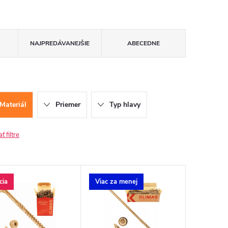
NAJPREDÁVANEJŠIE
ABECEDNE
Materiál
Priemer
Typ hlavy
 filtre
cia
Viac za menej