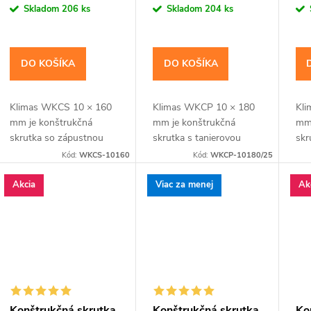
cena:
cena:
cen
Skladom
206 ks
Skladom
204 ks
DO KOŠÍKA
DO KOŠÍKA
Klimas WKCS 10 × 160
Klimas WKCP 10 × 180
Kli
mm je konštrukčná
mm je konštrukčná
mm 
skrutka so zápustnou
skrutka s tanierovou
skr
hlavou pre spájanie
hlavou pre masívnejšie
hla
Kód:
WKCS-10160
Kód:
WKCP-10180/25
hranolov, krokiev a
drevené prvky a
hra
drevených rámov so
konštrukčné spoje
dre
Akcia
Viac za menej
Ak
zapustenou hlavou. Závit
navrhnuté pre priemer
zap
má katalógovú...
10 mm. Závit má...
má 
Konštrukčná skrutka
Konštrukčná skrutka
Ko