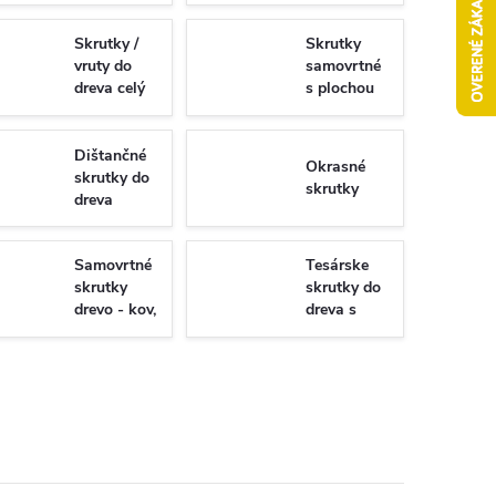
Skrutky /
Skrutky
vruty do
samovrtné
dreva celý
s plochou
závit
hlavou -
Torx/PZ
univerzálne
Dištančné
Okrasné
skrutky do
skrutky
dreva
Samovrtné
Tesárske
skrutky
skrutky do
drevo - kov,
dreva s
WSDST
plným
závitom