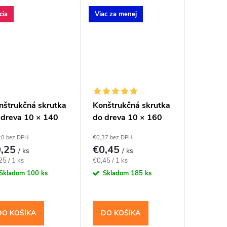
drevené prvky a
konštrukčné spoje
cia
Viac za menej
navrhnuté pre priemer
10 mm. Závit má...
nštrukčná skrutka
Konštrukčná skrutka
 dreva 10 × 140
do dreva 10 × 160
, zápustná hlava
mm, tanierová hlava
20 bez DPH
€0,37 bez DPH
40 – Klimas
TX40 – Klimas
0,25
€0,45
/ ks
/ ks
KCS
WKCP
notková
Jednotková
25 / 1 ks
€0,45 / 1 ks
a:
cena:
Skladom
100 ks
Skladom
185 ks
DO KOŠÍKA
DO KOŠÍKA