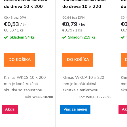
do dreva 10 × 200
do dreva 10 × 220
do
mm, zápustná hlava
mm, tanierová hlava
mm
€0,43 bez DPH
€0,64 bez DPH
€0,
TX40 – Klimas
TX40 – Klimas
TX
€0,53
€0,79
€
/ ks
/ ks
WKCS
WKCP
W
Jednotková
Jednotková
Jed
€0,53 / 1 ks
€0,79 / 1 ks
€0,
cena:
cena:
cen
Skladom
94 ks
Skladom
219 ks
DO KOŠÍKA
DO KOŠÍKA
Klimas WKCS 10 × 200
Klimas WKCP 10 × 220
Kli
mm je konštrukčná
mm je konštrukčná
mm 
skrutka so zápustnou
skrutka s tanierovou
skr
hlavou pre spájanie
hlavou pre masívnejšie
hla
Kód:
WKCS-10200
Kód:
WKCP-10220/25
hranolov, krokiev a
drevené prvky a
hra
drevených rámov so
konštrukčné spoje
dre
Akcia
Viac za menej
Ak
zapustenou hlavou. Závit
navrhnuté pre priemer
zap
má katalógovú...
10 mm. Závit má...
má 