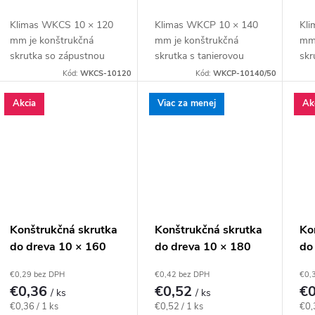
Klimas WKCS 10 × 120
Klimas WKCP 10 × 140
Kli
mm je konštrukčná
mm je konštrukčná
mm 
skrutka so zápustnou
skrutka s tanierovou
skr
hlavou pre kratšie
hlavou pre masívnejšie
hla
Kód:
WKCS-10120
Kód:
WKCP-10140/50
konštrukčné spoje
drevené prvky a
hra
dosiek, lát a drevených
konštrukčné spoje
dre
Akcia
Viac za menej
Ak
prvkov s rovným
navrhnuté pre priemer
zap
povrchom. Závit má...
10 mm. Závit má...
má 
Konštrukčná skrutka
Konštrukčná skrutka
Ko
do dreva 10 × 160
do dreva 10 × 180
do
mm, zápustná hlava
mm, tanierová hlava
mm
€0,29 bez DPH
€0,42 bez DPH
€0,
TX40 – Klimas
TX40 – Klimas
TX
€0,36
€0,52
€
/ ks
/ ks
WKCS
WKCP
W
Jednotková
Jednotková
Jed
€0,36 / 1 ks
€0,52 / 1 ks
€0,