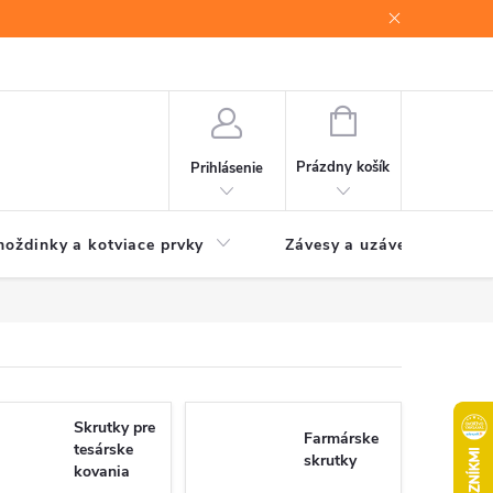
NÁKUPNÝ
KOŠÍK
Prázdny košík
Prihlásenie
oždinky a kotviace prvky
Závesy a uzávery brán
Skrutky pre
Farmárske
tesárske
skrutky
kovania