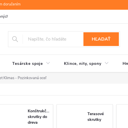
ym doručením
bných údajov
B.R.P Wood s.r.o.
Moja objednávka
HĽADAŤ
Tesárske spoje
Klince, nity, spony
Hm
t Klimas - Pozinkovaná oceľ
Konštrukčné
Terasové
skrutky do
skrutky
dreva