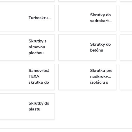
Skrutky do
Turboskrutky
sadrokartónu
Skrutky s
Skrutky do
rámovou
betónu
plochou
hlavou do
dreva
Samovrtná
Skrutka pre
TEXA
nadkrokvovu
skrutka do
izoláciu s
plechu so
tanierovou
6-hrannou
hlavou
hlavou DIN
WKT
Skrutky do
7504K/N
plastu