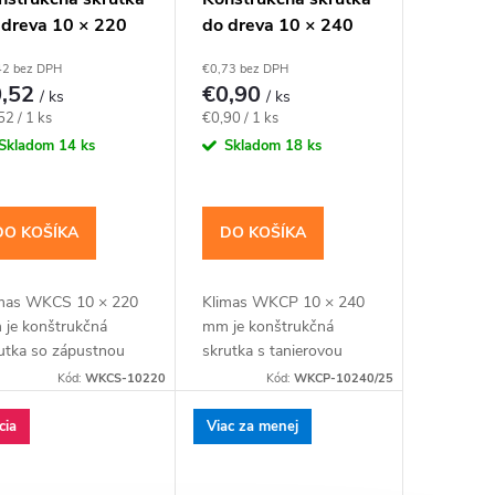
 dreva 10 × 220
do dreva 10 × 240
, zápustná hlava
mm, tanierová hlava
42 bez DPH
€0,73 bez DPH
40 – Klimas
TX40 – Klimas
0,52
€0,90
/ ks
/ ks
KCS
WKCP
notková
Jednotková
52 / 1 ks
€0,90 / 1 ks
a:
cena:
Skladom
14 ks
Skladom
18 ks
DO KOŠÍKA
DO KOŠÍKA
mas WKCS 10 × 220
Klimas WKCP 10 × 240
je konštrukčná
mm je konštrukčná
utka so zápustnou
skrutka s tanierovou
vou pre spájanie
hlavou pre masívnejšie
Kód:
WKCS-10220
Kód:
WKCP-10240/25
nolov, krokiev a
drevené prvky a
vených rámov so
konštrukčné spoje
cia
Viac za menej
ustenou hlavou. Závit
navrhnuté pre priemer
katalógovú...
10 mm. Závit má...