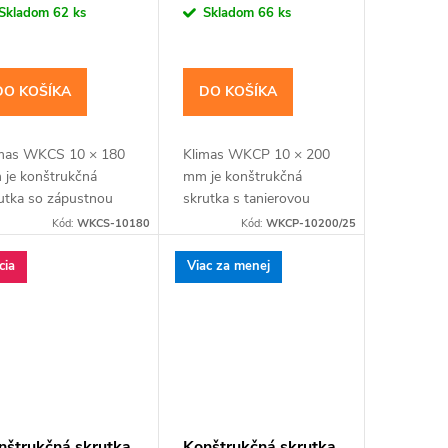
a:
cena:
Skladom
62 ks
Skladom
66 ks
DO KOŠÍKA
DO KOŠÍKA
mas WKCS 10 × 180
Klimas WKCP 10 × 200
je konštrukčná
mm je konštrukčná
utka so zápustnou
skrutka s tanierovou
vou pre spájanie
hlavou pre masívnejšie
Kód:
WKCS-10180
Kód:
WKCP-10200/25
nolov, krokiev a
drevené prvky a
vených rámov so
konštrukčné spoje
cia
Viac za menej
ustenou hlavou. Závit
navrhnuté pre priemer
katalógovú...
10 mm. Závit má...
nštrukčná skrutka
Konštrukčná skrutka