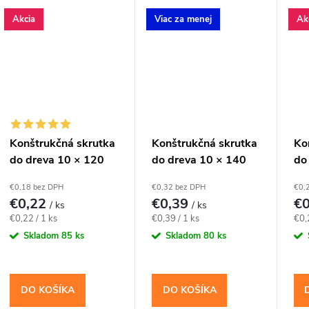
t
Akcia
Viac za menej
Ak
o
v
Konštrukčná skrutka
Konštrukčná skrutka
Ko
do dreva 10 × 120
do dreva 10 × 140
do
mm, zápustná hlava
mm, tanierová hlava
mm
€0,18 bez DPH
€0,32 bez DPH
€0,
TX40 – Klimas
TX40 – Klimas
TX
€0,22
€0,39
€
/ ks
/ ks
WKCS
WKCP
W
Jednotková
Jednotková
Jed
€0,22 / 1 ks
€0,39 / 1 ks
€0,
cena:
cena:
cen
Skladom
85 ks
Skladom
80 ks
DO KOŠÍKA
DO KOŠÍKA