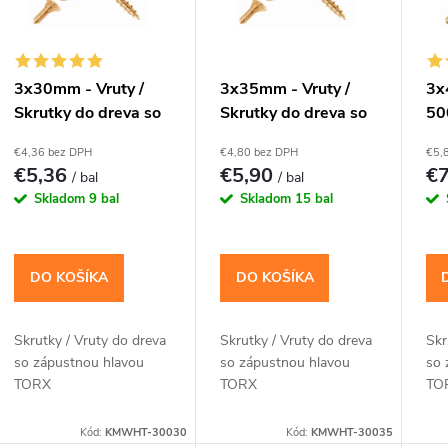
r
o
s
3x30mm - Vruty /
3x35mm - Vruty /
3x
Skrutky do dreva so
Skrutky do dreva so
50
d
p
zápustnou hlavou
zápustnou hlavou
Vr
€4,36 bez DPH
€4,80 bez DPH
€5,
TORX - KMWHT
TORX - KMWHT
zá
u
€5,36
€5,90
€
/ bal
/ bal
r
TO
Skladom
9 bal
Skladom
15 bal
k
o
t
DO KOŠÍKA
DO KOŠÍKA
d
o
u
Skrutky / Vruty do dreva
Skrutky / Vruty do dreva
Skr
so zápustnou hlavou
so zápustnou hlavou
so 
v
k
TORX
TORX
TO
Kód:
KMWHT-30030
Kód:
KMWHT-30035