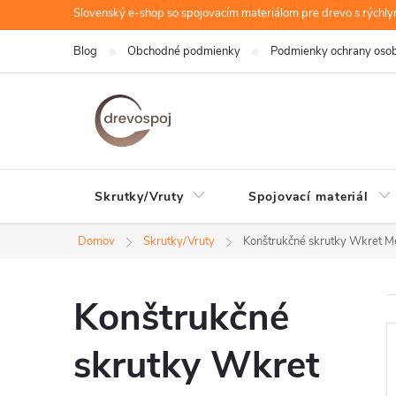
Prejsť
Slovenský e-shop so spojovacím materiálom pre drevo s rýchl
na
Blog
Obchodné podmienky
Podmienky ochrany oso
obsah
Skrutky/Vruty
Spojovací materiál
Domov
Skrutky/Vruty
Konštrukčné skrutky Wkret Me
Konštrukčné
skrutky Wkret