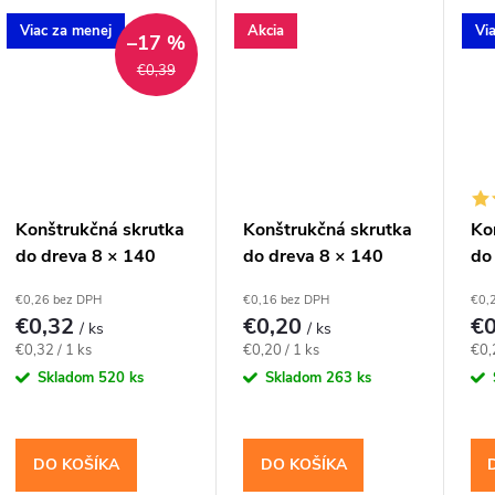
t
menšie hranoly a kratšie
konštrukčné spoje
men
tesárske spoje. Závit má
dosiek, lát a drevených
tes
Viac za menej
Akcia
Vi
o
–17 %
katalógovú dĺžku 50
prvkov s rovným
kat
€0,39
mm;...
povrchom. Závit má...
mm;
v
Konštrukčná skrutka
Konštrukčná skrutka
Ko
do dreva 8 × 140
do dreva 8 × 140
do
mm, tanierová hlava
mm, zápustná hlava
mm
€0,26 bez DPH
€0,16 bez DPH
€0,
TX40 – Klimas
TX40 – Klimas
TX
€0,32
€0,20
€
/ ks
/ ks
WKCP
WKCS
W
Jednotková
Jednotková
Jed
€0,32 / 1 ks
€0,20 / 1 ks
€0,
cena:
cena:
cen
Skladom
520 ks
Skladom
263 ks
DO KOŠÍKA
DO KOŠÍKA