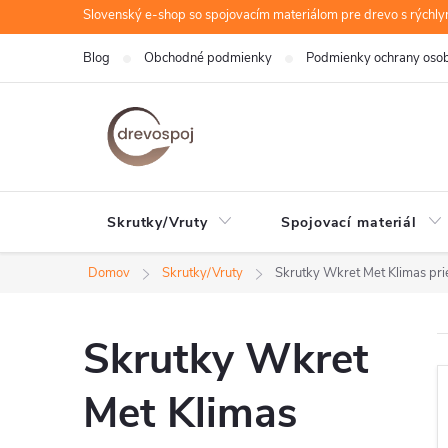
Prejsť
Slovenský e-shop so spojovacím materiálom pre drevo s rýchl
na
Blog
Obchodné podmienky
Podmienky ochrany oso
obsah
Skrutky/Vruty
Spojovací materiál
Domov
Skrutky/Vruty
Skrutky Wkret Met Klimas pr
Skrutky Wkret
Met Klimas