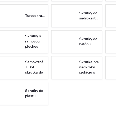
Skrutky do
Turboskrutky
sadrokartónu
Skrutky s
Skrutky do
rámovou
betónu
plochou
hlavou do
dreva
Samovrtná
Skrutka pre
TEXA
nadkrokvovu
skrutka do
izoláciu s
plechu so
tanierovou
6-hrannou
hlavou
hlavou DIN
WKT
Skrutky do
7504K/N
plastu