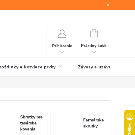
NÁKUPNÝ
KOŠÍK
Prázdny košík
Prihlásenie
oždinky a kotviace prvky
Závesy a uzávery brán
Skrutky pre
Farmárske
tesárske
skrutky
kovania