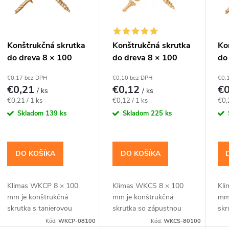
r
o
s
Konštrukčná skrutka
Konštrukčná skrutka
Ko
do dreva 8 × 100
do dreva 8 × 100
do
d
p
mm, tanierová hlava
mm, zápustná hlava
mm
€0,17 bez DPH
€0,10 bez DPH
€0,
TX40 – Klimas
TX40 – Klimas
TX
u
€0,21
€0,12
€
/ ks
/ ks
r
WKCP
WKCS
W
Jednotková
Jednotková
Jed
€0,21 / 1 ks
€0,12 / 1 ks
€0,
k
cena:
cena:
cen
Skladom
139 ks
Skladom
225 ks
o
t
d
DO KOŠÍKA
DO KOŠÍKA
o
u
Klimas WKCP 8 × 100
Klimas WKCS 8 × 100
Kli
v
k
mm je konštrukčná
mm je konštrukčná
mm 
skrutka s tanierovou
skrutka so zápustnou
skr
hlavou pre dosky, laty,
hlavou pre kratšie
hla
Kód:
WKCP-08100
Kód:
WKCS-80100