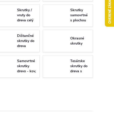
Skrutky /
Skrutky
vruty do
samovrtné
dreva celý
s plochou
závit
hlavou -
Torx/PZ
univerzálne
Dištančné
Okrasné
skrutky do
skrutky
dreva
Samovrtné
Tesárske
skrutky
skrutky do
drevo - kov,
dreva s
WSDST
plným
závitom