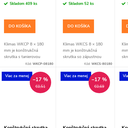
cena:
cena:
cen
Skladom
409 ks
Skladom
52 ks
DO KOŠÍKA
DO KOŠÍKA
Klimas WKCP 8 × 180
Klimas WKCS 8 × 180
Kli
mm je konštrukčná
mm je konštrukčná
mm 
skrutka s tanierovou
skrutka so zápustnou
skr
hlavou pre hranoly,
hlavou pre spájanie
hla
Kód:
WKCP-08180
Kód:
WKCS-80180
krokvy, trámy a drevené
hranolov, krokiev a
kro
rámy. Závit má
drevených rámov so
rám
Viac za menej
Viac za menej
Vi
–17 %
–17 %
katalógovú dĺžku 100
zapustenou hlavou. Závit
kat
€0,51
€0,69
mm; hodnota tfix...
má katalógovú...
mm;
Konštrukčná skrutka
Konštrukčná skrutka
Ko