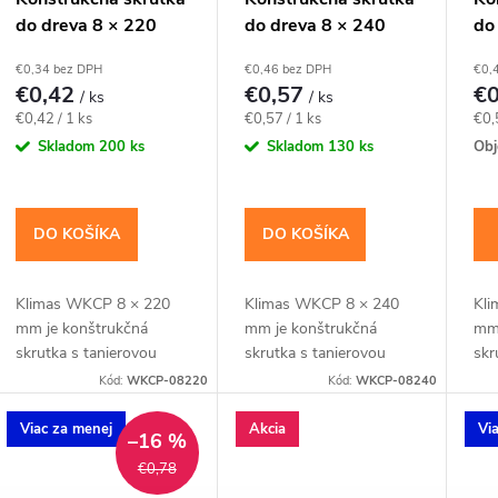
do dreva 8 × 220
do dreva 8 × 240
do
mm, tanierová hlava
mm, tanierová hlava
mm
€0,34 bez DPH
€0,46 bez DPH
€0,
TX40 – Klimas
TX40 – Klimas
TX
€0,42
€0,57
€
/ ks
/ ks
WKCP
WKCP
W
Jednotková
Jednotková
Jed
€0,42 / 1 ks
€0,57 / 1 ks
€0,
cena:
cena:
cen
Skladom
200 ks
Skladom
130 ks
Obj
DO KOŠÍKA
DO KOŠÍKA
Klimas WKCP 8 × 220
Klimas WKCP 8 × 240
Kli
mm je konštrukčná
mm je konštrukčná
mm 
skrutka s tanierovou
skrutka s tanierovou
skr
hlavou pre hranoly,
hlavou pre hrubšie
hla
Kód:
WKCP-08220
Kód:
WKCP-08240
krokvy, trámy a drevené
trámy, krokvy a
trá
rámy. Závit má
viacvrstvové drevené
via
Viac za menej
Akcia
Vi
–16 %
katalógovú dĺžku 100
zostavy. Závit má
zos
€0,78
mm; hodnota tfix...
katalógovú dĺžku 100
kat