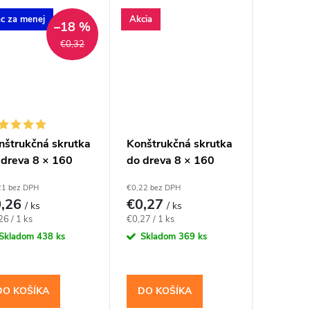
šie hranoly a kratšie
konštrukčné spoje
árske spoje. Závit má
dosiek, lát a drevených
ac za menej
Akcia
–18 %
alógovú dĺžku 80
prvkov s rovným
€0,32
...
povrchom. Závit má...
nštrukčná skrutka
Konštrukčná skrutka
 dreva 8 × 160
do dreva 8 × 160
, tanierová hlava
mm, zápustná hlava
21 bez DPH
€0,22 bez DPH
40 – Klimas
TX40 – Klimas
0,26
€0,27
/ ks
/ ks
KCP
WKCS
notková
Jednotková
26 / 1 ks
€0,27 / 1 ks
a:
cena:
Skladom
438 ks
Skladom
369 ks
DO KOŠÍKA
DO KOŠÍKA