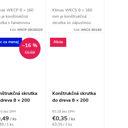
mas WKCP 8 × 160
Klimas WKCS 8 × 160
je konštrukčná
mm je konštrukčná
utka s tanierovou
skrutka so zápustnou
vou pre hranoly,
hlavou pre spájanie
Kód:
WKCP-08160/25
Kód:
WKCS-80160
kvy, trámy a drevené
hranolov, krokiev a
y. Závit má
drevených rámov so
ac za menej
Akcia
–16 %
alógovú dĺžku 100
zapustenou hlavou. Závit
€0,59
 hodnota tfix...
má katalógovú...
nštrukčná skrutka
Konštrukčná skrutka
 dreva 8 × 200
do dreva 8 × 200
, tanierová hlava
mm, zápustná hlava
40 bez DPH
€0,28 bez DPH
40 – Klimas
TX40 – Klimas
0,49
€0,35
/ ks
/ ks
KCP
WKCS
notková
Jednotková
49 / 1 ks
€0,35 / 1 ks