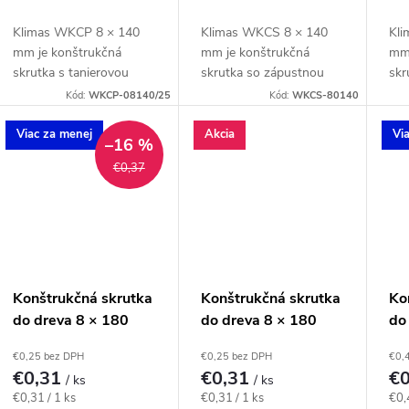
Klimas WKCP 8 × 140
Klimas WKCS 8 × 140
Kli
mm je konštrukčná
mm je konštrukčná
mm 
skrutka s tanierovou
skrutka so zápustnou
skr
hlavou pre hranoly,
hlavou pre spájanie
hla
Kód:
WKCP-08140/25
Kód:
WKCS-80140
krokvy, trámy a drevené
hranolov, krokiev a
kro
rámy. Závit má
drevených rámov so
rám
Viac za menej
Akcia
Vi
–16 %
katalógovú dĺžku 100
zapustenou hlavou. Závit
kat
€0,37
mm; hodnota tfix...
má katalógovú...
mm;
Konštrukčná skrutka
Konštrukčná skrutka
Ko
do dreva 8 × 180
do dreva 8 × 180
do
mm, tanierová hlava
mm, zápustná hlava
mm
€0,25 bez DPH
€0,25 bez DPH
€0,
TX40 – Klimas
TX40 – Klimas
TX
€0,31
€0,31
€
/ ks
/ ks
WKCP
WKCS
W
Jednotková
Jednotková
Jed
€0,31 / 1 ks
€0,31 / 1 ks
€0,