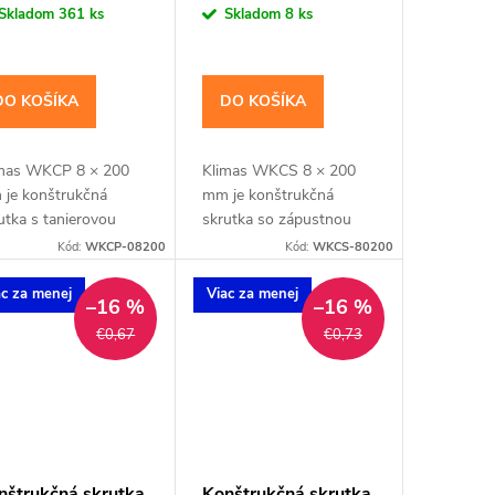
a:
cena:
Skladom
361 ks
Skladom
8 ks
DO KOŠÍKA
DO KOŠÍKA
mas WKCP 8 × 200
Klimas WKCS 8 × 200
je konštrukčná
mm je konštrukčná
utka s tanierovou
skrutka so zápustnou
vou pre hranoly,
hlavou pre spájanie
Kód:
WKCP-08200
Kód:
WKCS-80200
kvy, trámy a drevené
hranolov, krokiev a
y. Závit má
drevených rámov so
ac za menej
Viac za menej
–16 %
–16 %
alógovú dĺžku 100
zapustenou hlavou. Závit
€0,67
€0,73
 hodnota tfix...
má katalógovú...
nštrukčná skrutka
Konštrukčná skrutka