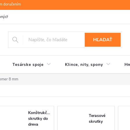
ym doručením
bných údajov
B.R.P Wood s.r.o.
Moja objednávka
HĽADAŤ
Tesárske spoje
Klince, nity, spony
Hm
iemer 8 mm
Konštrukčné
Terasové
skrutky do
skrutky
dreva