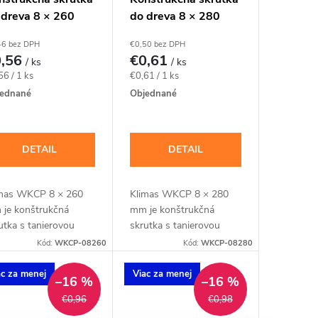
 dreva 8 × 260
do dreva 8 × 280
, tanierová hlava
mm, tanierová hlava
46 bez DPH
€0,50 bez DPH
40 – Klimas
TX40 – Klimas
0,56
€0,61
/ ks
/ ks
KCP
WKCP
notková
Jednotková
56 / 1 ks
€0,61 / 1 ks
a:
cena:
ednané
Objednané
DETAIL
DETAIL
mas WKCP 8 × 260
Klimas WKCP 8 × 280
je konštrukčná
mm je konštrukčná
utka s tanierovou
skrutka s tanierovou
vou pre hrubšie
hlavou pre hrubšie
Kód:
WKCP-08260
Kód:
WKCP-08280
my, krokvy a
trámy, krokvy a
cvrstvové drevené
viacvrstvové drevené
ac za menej
Viac za menej
–16 %
–16 %
tavy. Závit má
zostavy. Závit má
€0,96
€0,98
alógovú dĺžku 100
katalógovú dĺžku 100