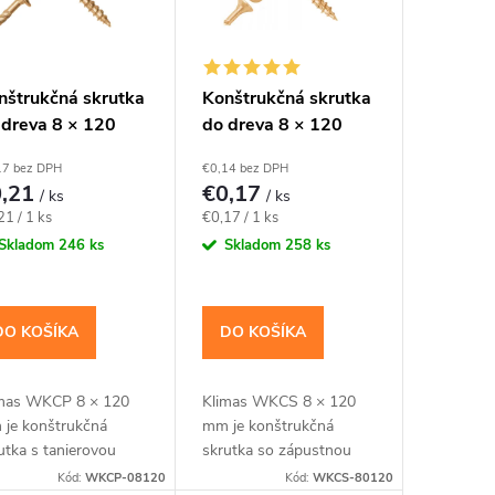
nštrukčná skrutka
Konštrukčná skrutka
 dreva 8 × 120
do dreva 8 × 120
, tanierová hlava
mm, zápustná hlava
17 bez DPH
€0,14 bez DPH
40 – Klimas
TX40 – Klimas
0,21
€0,17
/ ks
/ ks
KCP
WKCS
notková
Jednotková
21 / 1 ks
€0,17 / 1 ks
a:
cena:
Skladom
246 ks
Skladom
258 ks
DO KOŠÍKA
DO KOŠÍKA
mas WKCP 8 × 120
Klimas WKCS 8 × 120
je konštrukčná
mm je konštrukčná
utka s tanierovou
skrutka so zápustnou
vou pre dosky, laty,
hlavou pre kratšie
Kód:
WKCP-08120
Kód:
WKCS-80120