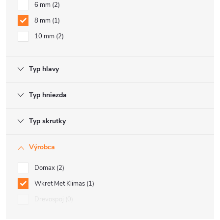
6 mm
2
8 mm
1
10 mm
2
Typ hlavy
Typ hniezda
Typ skrutky
Výrobca
Domax
2
Wkret Met Klimas
1
Drevospoj
0