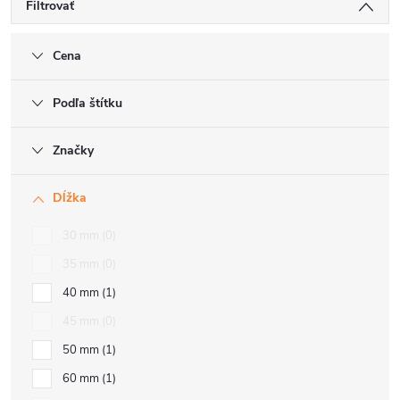
Filtrovať
Cena
Podľa štítku
Značky
Dĺžka
30 mm
0
35 mm
0
40 mm
1
45 mm
0
50 mm
1
60 mm
1