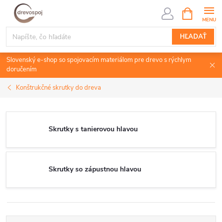
Prejsť
NÁKUPN
KOŠÍK
na
obsah
HĽADAŤ
Slovenský e-shop so spojovacím materiálom pre drevo s rýchlym
doručením
Konštrukčné skrutky do dreva
Skrutky s tanierovou hlavou
Skrutky so zápustnou hlavou