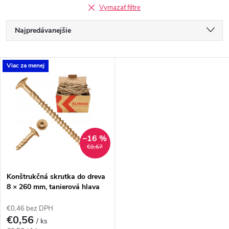
Vymazať filtre
R
Najpredávanejšie
a
Odporúčame
V
Viac za menej
Najlacnejšie
d
ý
Najdrahšie
e
p
Abecedne
n
i
–16 %
€0,67
i
s
e
Konštrukčná skrutka do dreva
8 × 260 mm, tanierová hlava
p
TX40 – Klimas WKCP
p
€0,46 bez DPH
r
€0,56
/ ks