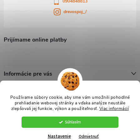
0904848813
drevospoj_/
Prijímame online platby
Informácie pre vás
Blog
Používame súbory cookie, aby sme vám umožnili pohodlné
prehliadanie webovej stránky a vďaka analýze neustále
zlepšovali jej funkcie, výkon a použiteľnosť.
Viac informácií
Copyright 2026
Drevospoj
. Všetky práva vyhradené.
Upraviť nastavenie
cookies
Súhlasím
Vytvoril Shoptet
Nastavenie
Odmietnuť