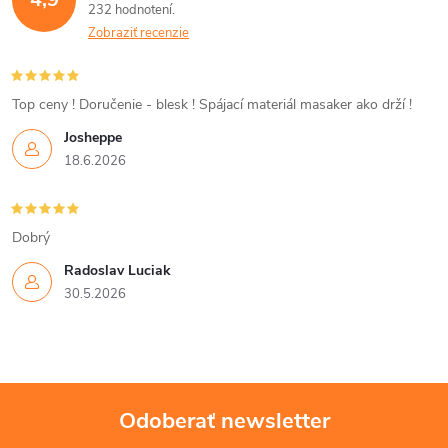
232 hodnotení
a
Zobraziť recenzie
c
i
Top ceny ! Doručenie - blesk ! Spájací materiál masaker ako drží !
Josheppe
e
18.6.2026
p
r
Dobrý
v
Radoslav Luciak
30.5.2026
k
y
v
Odoberať newsletter
ý