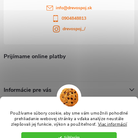
info
@
drevospoj.sk
0904848813
drevospoj_/
Prijímame online platby
Informácie pre vás
Blog
Používame súbory cookie, aby sme vám umožnili pohodlné
prehliadanie webovej stránky a vďaka analýze neustále
zlepšovali jej funkcie, výkon a použiteľnosť.
Viac informácií
Copyright 2026
Drevospoj
. Všetky práva vyhradené.
Upraviť nastavenie
cookies
Súhlasím