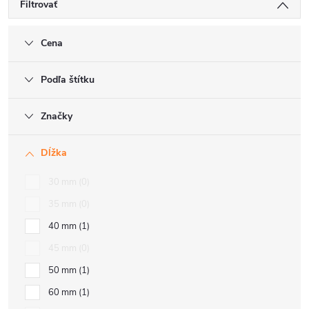
Filtrovať
Cena
Podľa štítku
Značky
Dĺžka
30 mm
0
35 mm
0
40 mm
1
45 mm
0
50 mm
1
60 mm
1