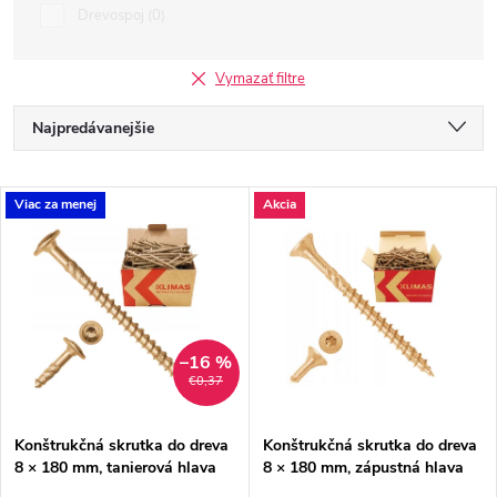
Drevospoj
0
Vymazať filtre
R
Najpredávanejšie
a
Odporúčame
V
Viac za menej
Akcia
Najlacnejšie
d
ý
Najdrahšie
e
p
Abecedne
n
i
–16 %
€0,37
i
s
e
Konštrukčná skrutka do dreva
Konštrukčná skrutka do dreva
8 × 180 mm, tanierová hlava
8 × 180 mm, zápustná hlava
p
TX40 – Klimas WKCP
TX40 – Klimas WKCS