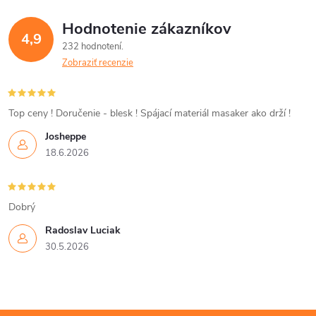
á
Hodnotenie zákazníkov
d
4,9
232 hodnotení
a
Zobraziť recenzie
c
i
Top ceny ! Doručenie - blesk ! Spájací materiál masaker ako drží !
Josheppe
e
18.6.2026
p
r
Dobrý
v
Radoslav Luciak
30.5.2026
k
y