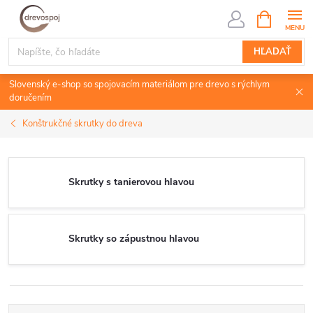
Prejsť
NÁKUPN
KOŠÍK
na
obsah
HĽADAŤ
Slovenský e-shop so spojovacím materiálom pre drevo s rýchlym
doručením
Konštrukčné skrutky do dreva
Skrutky s tanierovou hlavou
Skrutky so zápustnou hlavou