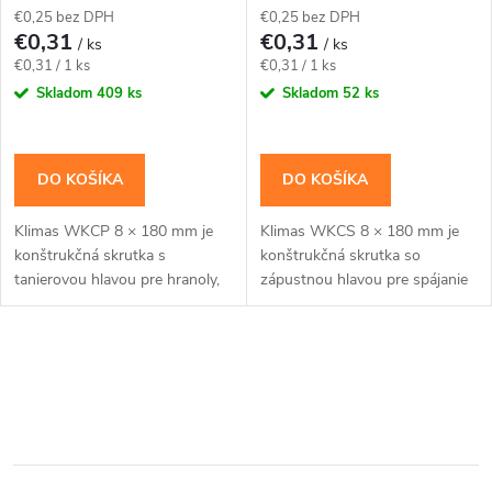
p
€0,25 bez DPH
€0,25 bez DPH
r
€0,31
€0,31
/ ks
/ ks
r
Jednotková
Jednotková
€0,31 / 1 ks
€0,31 / 1 ks
o
cena:
cena:
Skladom
409 ks
Skladom
52 ks
o
d
d
DO KOŠÍKA
DO KOŠÍKA
u
u
Klimas WKCP 8 × 180 mm je
Klimas WKCS 8 × 180 mm je
k
konštrukčná skrutka s
konštrukčná skrutka so
k
tanierovou hlavou pre hranoly,
zápustnou hlavou pre spájanie
t
krokvy, trámy a drevené rámy.
hranolov, krokiev a drevených
Závit má katalógovú dĺžku 100
rámov so zapustenou hlavou.
t
mm; hodnota tfix...
Závit má katalógovú...
o
O
o
v
v
v
l