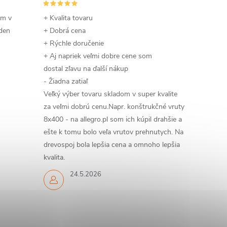
om v
+ Kvalita tovaru
 den
+ Dobrá cena
+ Rýchle doručenie
+ Aj napriek veľmi dobre cene som
dostal zľavu na ďalší nákup
- Žiadna zatiaľ
Veľký výber tovaru skladom v super kvalite
za veľmi dobrú cenu.Napr. konštrukčné vruty
8x400 - na allegro.pl som ich kúpil drahšie a
ešte k tomu bolo veľa vrutov prehnutych. Na
drevospoj bola lepšia cena a omnoho lepšia
kvalita.
24.5.2026