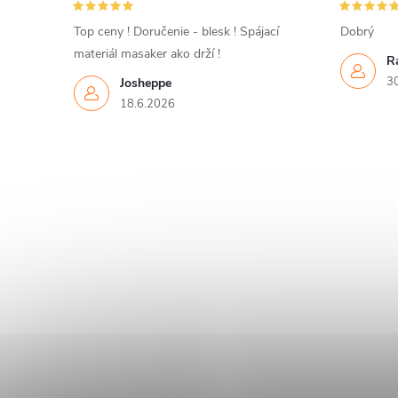
Top ceny ! Doručenie - blesk ! Spájací
Dobrý
materiál masaker ako drží !
R
3
Josheppe
18.6.2026