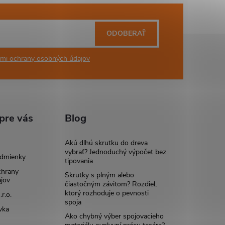
ODOBERAŤ
mi ochrany osobných údajov
pre vás
Blog
Akú dlhú skrutku do dreva
vybrať? Jednoduchý výpočet bez
dmienky
tipovania
chrany
Skrutky s plným alebo
jov
čiastočným závitom? Rozdiel,
ktorý rozhoduje o pevnosti
r.o.
spoja
vka
Ako chybný výber spojovacieho