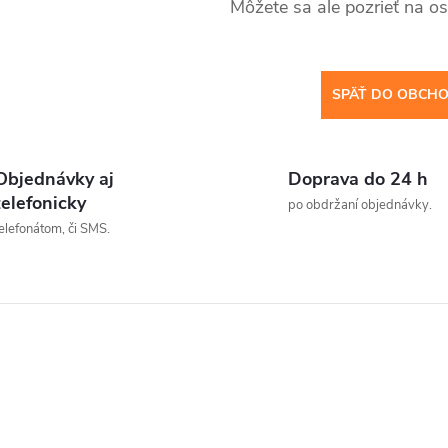
Môžete sa ale pozrieť na os
SPÄŤ DO OBCH
Objednávky aj
Doprava do 24 h
telefonicky
po obdržaní objednávky.
elefonátom, či SMS.