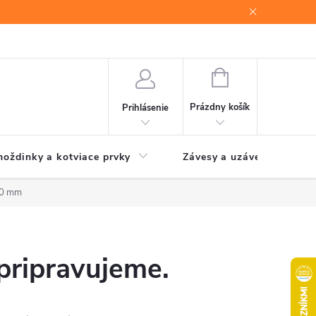
NÁKUPNÝ
KOŠÍK
Prázdny košík
Prihlásenie
oždinky a kotviace prvky
Závesy a uzávery brán
80 mm
pripravujeme.