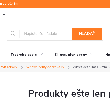
ym doručením
bných údajov
B.R.P Wood s.r.o.
Moja objednávka
HĽADAŤ
Tesárske spoje
Klince, nity, spony
Hm
závit Torx/PZ
Skrutky / vruty do dreva PZ
Wkret Met Klimas 6 mm 
Produkty ešte len 