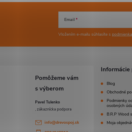
Email
Vložením e-mailu súhlasíte s
podmienka
Informácie 
Blog
Obchodné po
Podmienky o
Pavel Tulenko
osobných úda
B.R.P Wood s.
info
@
drevospoj.sk
Moja objedná