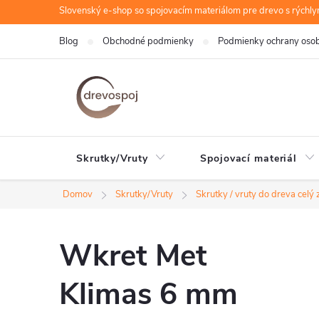
Prejsť
Slovenský e-shop so spojovacím materiálom pre drevo s rýchl
na
Blog
Obchodné podmienky
Podmienky ochrany oso
obsah
Skrutky/Vruty
Spojovací materiál
Domov
Skrutky/Vruty
Skrutky / vruty do dreva celý 
Wkret Met
Klimas 6 mm