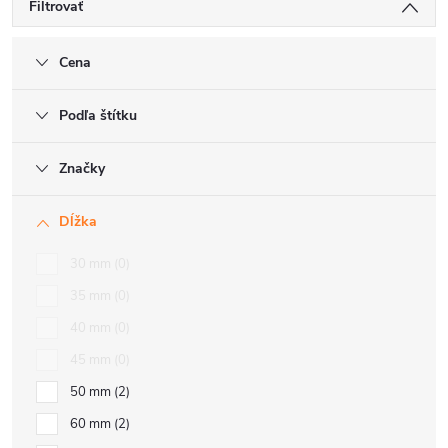
Filtrovať
Cena
Podľa štítku
Značky
Dĺžka
30 mm
0
35 mm
0
40 mm
0
45 mm
0
50 mm
2
60 mm
2