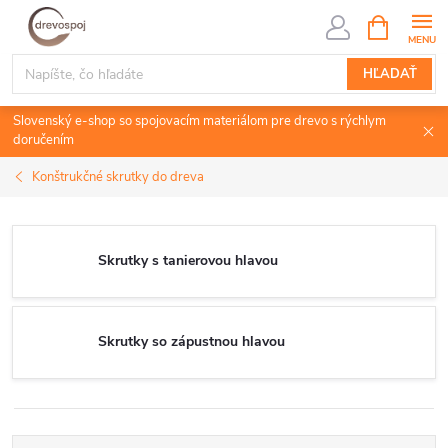
Prejsť
NÁKUPN
KOŠÍK
na
obsah
HĽADAŤ
Slovenský e-shop so spojovacím materiálom pre drevo s rýchlym
doručením
Konštrukčné skrutky do dreva
Skrutky s tanierovou hlavou
Skrutky so zápustnou hlavou