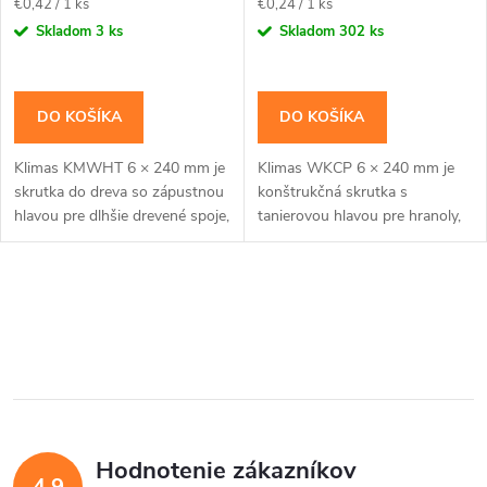
r
Jednotková
Jednotková
€0,42 / 1 ks
€0,24 / 1 ks
o
cena:
cena:
Skladom
3 ks
Skladom
302 ks
o
d
d
DO KOŠÍKA
DO KOŠÍKA
u
u
Klimas KMWHT 6 × 240 mm je
Klimas WKCP 6 × 240 mm je
k
skrutka do dreva so zápustnou
konštrukčná skrutka s
k
hlavou pre dlhšie drevené spoje,
tanierovou hlavou pre hranoly,
t
pri ktorých nesmie hlava
krokvy a dlhšie drevené spoje s
vyčnievať.Na montáž použite
priznanou hlavou. Závit má
t
bit TX30. Cena...
katalógovú dĺžku 75...
o
O
o
v
v
v
l
á
Hodnotenie zákazníkov
d
4,9