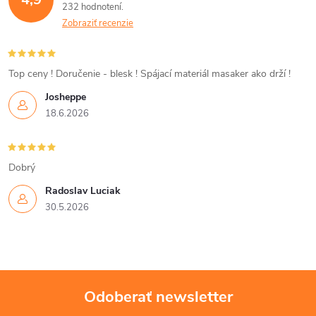
232 hodnotení
a
Zobraziť recenzie
c
i
Top ceny ! Doručenie - blesk ! Spájací materiál masaker ako drží !
Josheppe
e
18.6.2026
p
r
Dobrý
v
Radoslav Luciak
30.5.2026
k
y
v
Odoberať newsletter
ý