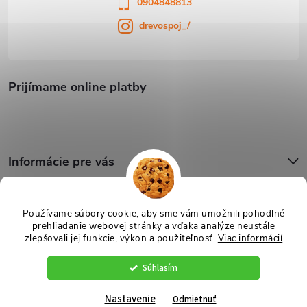
0904848813
drevospoj_/
Prijímame online platby
Informácie pre vás
Blog
Používame súbory cookie, aby sme vám umožnili pohodlné
prehliadanie webovej stránky a vďaka analýze neustále
zlepšovali jej funkcie, výkon a použiteľnosť.
Viac informácií
Copyright 2026
Drevospoj
. Všetky práva vyhradené.
Upraviť nastavenie
cookies
Súhlasím
Vytvoril Shoptet
Nastavenie
Odmietnuť