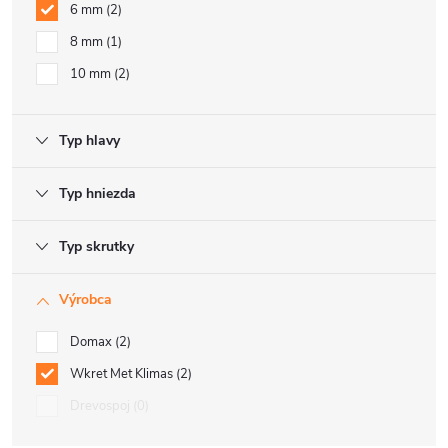
6 mm
2
8 mm
1
10 mm
2
Typ hlavy
Typ hniezda
Typ skrutky
Výrobca
Domax
2
Wkret Met Klimas
2
Drevospoj
0