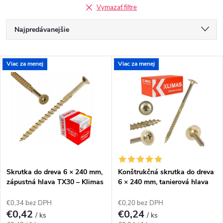
Vymazať filtre
R
Najpredávanejšie
a
Odporúčame
V
Viac za menej
Viac za menej
Najlacnejšie
d
ý
Najdrahšie
e
p
Abecedne
n
i
i
s
e
Skrutka do dreva 6 × 240 mm,
Konštrukčná skrutka do dreva
zápustná hlava TX30 – Klimas
6 × 240 mm, tanierová hlava
p
KMWHT
TX30 – Klimas WKCP
p
€0,34 bez DPH
€0,20 bez DPH
r
€0,42
€0,24
/ ks
/ ks