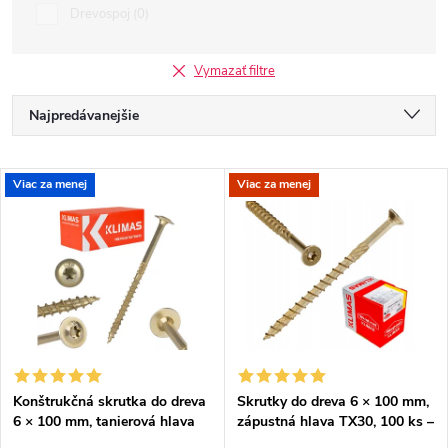
Drevospoj
0
Vymazať filtre
R
Najpredávanejšie
a
Odporúčame
V
Viac za menej
Viac za menej
Najlacnejšie
d
ý
Najdrahšie
e
p
Abecedne
n
i
i
s
e
Konštrukčná skrutka do dreva
Skrutky do dreva 6 × 100 mm,
6 × 100 mm, tanierová hlava
zápustná hlava TX30, 100 ks –
p
TX30 – Klimas WKCP
Klimas KMWHT