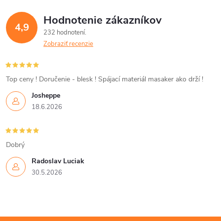
á
Hodnotenie zákazníkov
d
4,9
232 hodnotení
a
Zobraziť recenzie
c
i
Top ceny ! Doručenie - blesk ! Spájací materiál masaker ako drží !
Josheppe
e
18.6.2026
p
r
Dobrý
v
Radoslav Luciak
30.5.2026
k
y