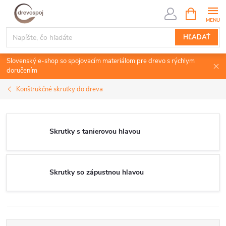
Prejsť
NÁKUPN
KOŠÍK
na
obsah
HĽADAŤ
Slovenský e-shop so spojovacím materiálom pre drevo s rýchlym
doručením
Konštrukčné skrutky do dreva
Skrutky s tanierovou hlavou
Skrutky so zápustnou hlavou