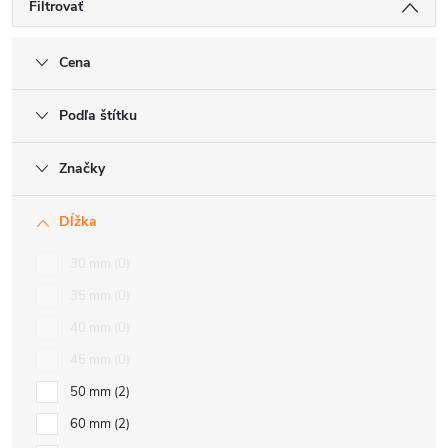
Filtrovať
Cena
Podľa štítku
Značky
Dĺžka
30 mm
0
35 mm
0
40 mm
0
45 mm
0
50 mm
2
60 mm
2