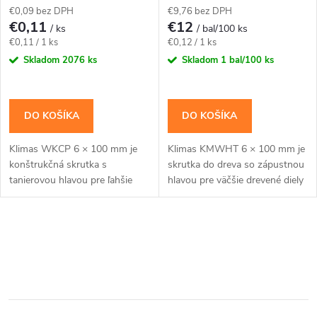
p
€0,09 bez DPH
€9,76 bez DPH
r
€0,11
€12
/ ks
/ bal/100 ks
r
Jednotková
Jednotková
€0,11 / 1 ks
€0,12 / 1 ks
o
cena:
cena:
Skladom
2076 ks
Skladom
1 bal/100 ks
o
d
d
DO KOŠÍKA
DO KOŠÍKA
u
u
Klimas WKCP 6 × 100 mm je
Klimas KMWHT 6 × 100 mm je
k
konštrukčná skrutka s
skrutka do dreva so zápustnou
k
tanierovou hlavou pre ľahšie
hlavou pre väčšie drevené diely
t
konštrukčné spoje dosiek, lát a
a spoje, pri ktorých má hlava
menších hranolov. Závit má
zostať zarovno.Na montáž
t
katalógovú dĺžku 60...
použite bit...
o
O
o
v
v
v
l