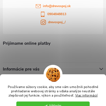
info
@
drevospoj.sk
0904848813
drevospoj_/
Prijímame online platby
Informácie pre vás
Blog
Používame súbory cookie, aby sme vám umožnili pohodlné
prehliadanie webovej stránky a vďaka analýze neustále
zlepšovali jej funkcie, výkon a použiteľnosť.
Viac informácií
Copyright 2026
Drevospoj
. Všetky práva vyhradené.
Upraviť nastavenie
cookies
Súhlasím