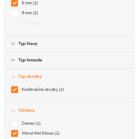
6 mm
2
8 mm
2
10 mm
0
Typ hlavy
Typ hniezda
Typ skrutky
Konštrukčné skrutky
2
Výrobca
Domax
1
Wkret Met Klimas
2