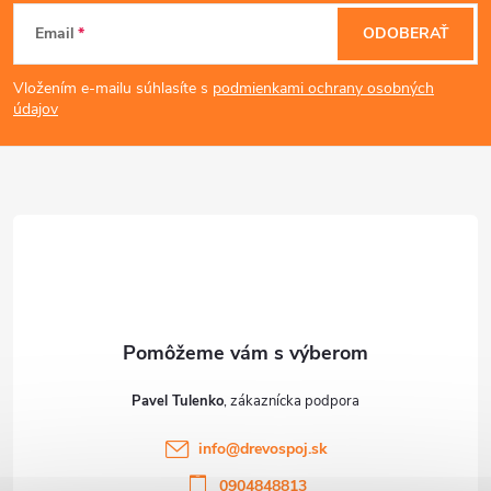
Z
Email
ODOBERAŤ
á
Vložením e-mailu súhlasíte s
podmienkami ochrany osobných
p
údajov
ä
t
i
e
Pavel Tulenko
info
@
drevospoj.sk
0904848813