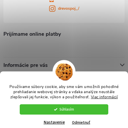
drevospoj_/
Prijímame online platby
Informácie pre vás
Blog
Používame súbory cookie, aby sme vám umožnili pohodlné
prehliadanie webovej stránky a vďaka analýze neustále
zlepšovali jej funkcie, výkon a použiteľnosť.
Viac informácií
Copyright 2026
Drevospoj
. Všetky práva vyhradené.
Upraviť nastavenie
cookies
Súhlasím
Vytvoril Shoptet
Nastavenie
Odmietnuť