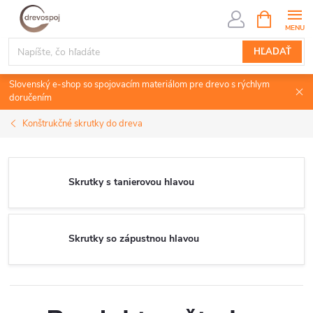
Prejsť
NÁKUPN
KOŠÍK
na
obsah
HĽADAŤ
Slovenský e-shop so spojovacím materiálom pre drevo s rýchlym
doručením
Konštrukčné skrutky do dreva
Skrutky s tanierovou hlavou
Skrutky so zápustnou hlavou