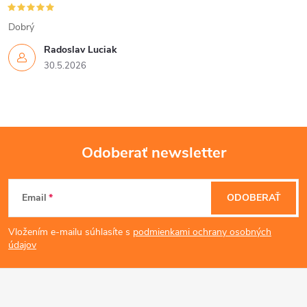
Dobrý
Radoslav Luciak
30.5.2026
Odoberať newsletter
Z
Email
ODOBERAŤ
á
Vložením e-mailu súhlasíte s
podmienkami ochrany osobných
p
údajov
ä