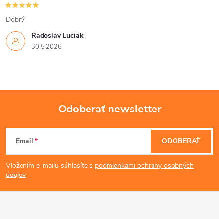
Dobrý
Radoslav Luciak
30.5.2026
Odoberať newsletter
Z
Email
ODOBERAŤ
á
Vložením e-mailu súhlasíte s
podmienkami ochrany osobných
p
údajov
ä