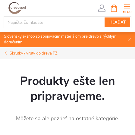
Prejsť
NÁKUPN
KOŠÍK
na
obsah
HĽADAŤ
Slovenský e-shop so spojovacím materiálom pre drevo s rýchlym
doručením
Skrutky / vruty do dreva PZ
Produkty ešte len
pripravujeme.
Môžete sa ale pozrieť na ostatné kategórie.