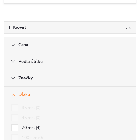
Filtrovať
Cena
Podľa štítku
Značky
Dĺžka
35 mm
0
45 mm
0
70 mm
4
100 mm
0