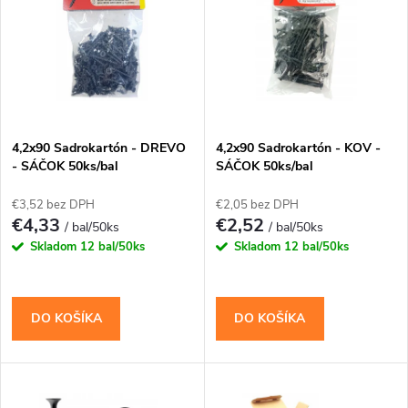
ý
e
p
Abecedne
n
i
i
s
e
4,2x90 Sadrokartón - DREVO
4,2x90 Sadrokartón - KOV -
- SÁČOK 50ks/bal
SÁČOK 50ks/bal
p
p
€3,52 bez DPH
€2,05 bez DPH
r
€4,33
€2,52
/ bal/50ks
/ bal/50ks
r
Skladom
12 bal/50ks
Skladom
12 bal/50ks
o
o
d
DO KOŠÍKA
DO KOŠÍKA
d
u
u