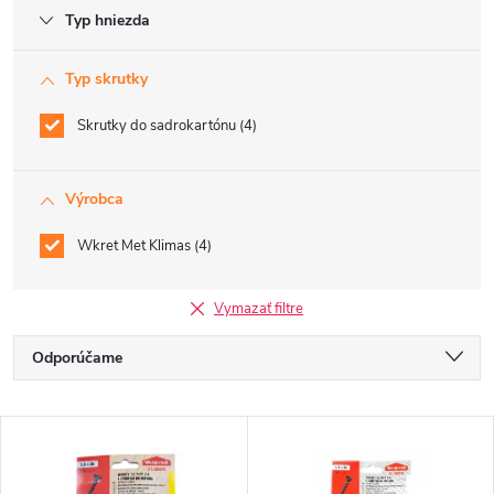
Typ hniezda
Typ skrutky
Skrutky do sadrokartónu
4
Výrobca
Wkret Met Klimas
4
Vymazať filtre
R
Odporúčame
a
Najlacnejšie
V
Najdrahšie
d
Najpredávanejšie