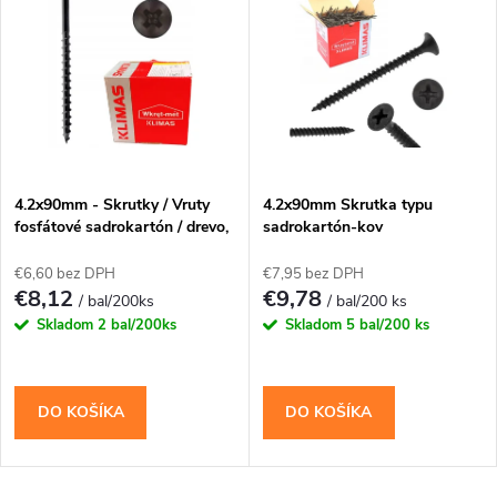
k
k
t
t
o
o
v
v
4.2x90mm - Skrutky / Vruty
4.2x90mm Skrutka typu
fosfátové sadrokartón / drevo,
sadrokartón-kov
PH-2
€6,60 bez DPH
€7,95 bez DPH
€8,12
€9,78
/ bal/200ks
/ bal/200 ks
Skladom
2 bal/200ks
Skladom
5 bal/200 ks
DO KOŠÍKA
DO KOŠÍKA