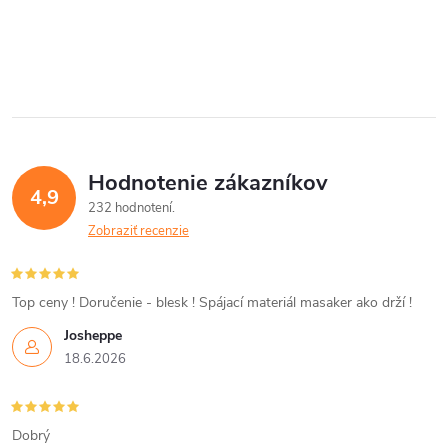
O
v
l
á
Hodnotenie zákazníkov
d
4,9
232 hodnotení
a
Zobraziť recenzie
c
i
Top ceny ! Doručenie - blesk ! Spájací materiál masaker ako drží !
Josheppe
e
18.6.2026
p
r
Dobrý