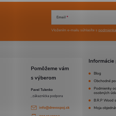
Email
Vložením e-mailu súhlasíte s
podmienka
Informácie 
Blog
Obchodné po
Podmienky o
Pavel Tulenko
osobných úda
B.R.P Wood s.
info
@
drevospoj.sk
Moja objedná