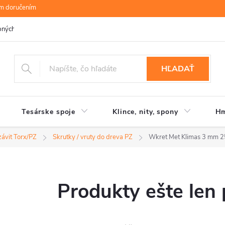
ym doručením
bných údajov
B.R.P Wood s.r.o.
Moja objednávka
HĽADAŤ
Tesárske spoje
Klince, nity, spony
Hm
závit Torx/PZ
Skrutky / vruty do dreva PZ
Wkret Met Klimas 3 mm 
Produkty ešte len 