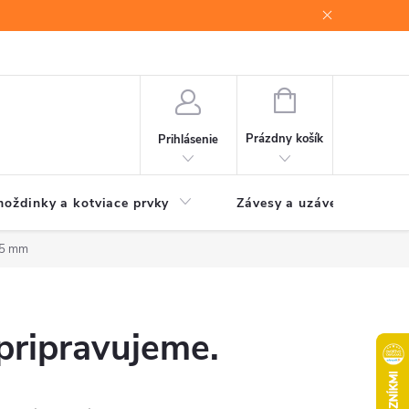
NÁKUPNÝ
KOŠÍK
Prázdny košík
Prihlásenie
oždinky a kotviace prvky
Závesy a uzávery brán
25 mm
pripravujeme.