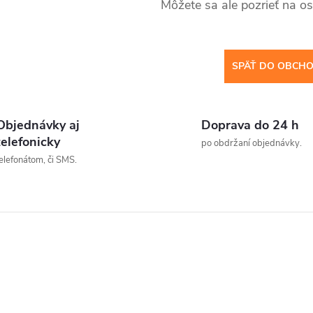
Môžete sa ale pozrieť na os
SPÄŤ DO OBCH
Objednávky aj
Doprava do 24 h
telefonicky
po obdržaní objednávky.
elefonátom, či SMS.