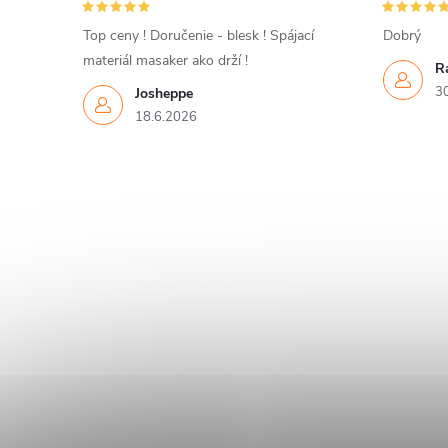
Top ceny ! Doručenie - blesk ! Spájací
Dobrý
materiál masaker ako drží !
R
3
Josheppe
18.6.2026