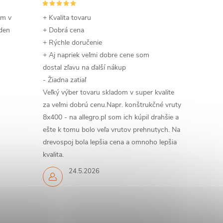
om v
+ Kvalita tovaru
 den
+ Dobrá cena
+ Rýchle doručenie
+ Aj napriek veľmi dobre cene som
dostal zľavu na ďalší nákup
- Žiadna zatiaľ
Veľký výber tovaru skladom v super kvalite
za veľmi dobrú cenu.Napr. konštrukčné vruty
8x400 - na allegro.pl som ich kúpil drahšie a
ešte k tomu bolo veľa vrutov prehnutych. Na
drevospoj bola lepšia cena a omnoho lepšia
kvalita.
24.5.2026