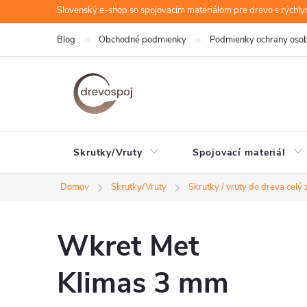
Prejsť
Slovenský e-shop so spojovacím materiálom pre drevo s rýchl
na
Blog
Obchodné podmienky
Podmienky ochrany oso
obsah
Skrutky/Vruty
Spojovací materiál
Domov
Skrutky/Vruty
Skrutky / vruty do dreva celý 
Wkret Met
Klimas 3 mm