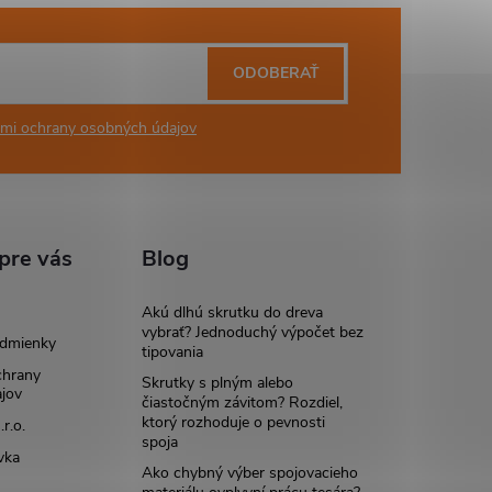
ODOBERAŤ
mi ochrany osobných údajov
pre vás
Blog
Akú dlhú skrutku do dreva
vybrať? Jednoduchý výpočet bez
dmienky
tipovania
chrany
Skrutky s plným alebo
jov
čiastočným závitom? Rozdiel,
ktorý rozhoduje o pevnosti
r.o.
spoja
vka
Ako chybný výber spojovacieho