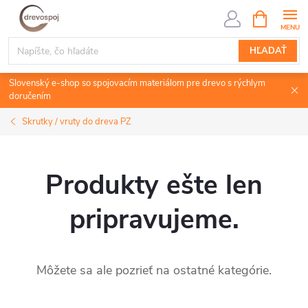
Prejsť
NÁKUPN
KOŠÍK
na
obsah
HĽADAŤ
Slovenský e-shop so spojovacím materiálom pre drevo s rýchlym
doručením
Skrutky / vruty do dreva PZ
Produkty ešte len
pripravujeme.
Môžete sa ale pozrieť na ostatné kategórie.