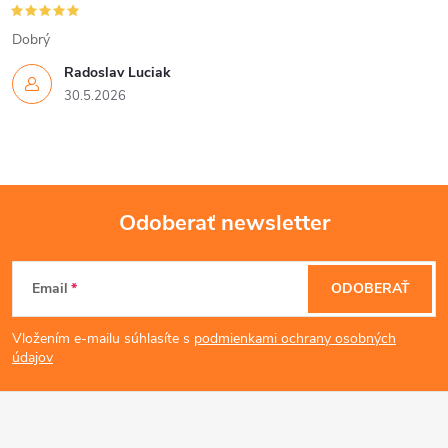
Dobrý
Radoslav Luciak
30.5.2026
Odoberať newsletter
Z
Email
ODOBERAŤ
á
Vložením e-mailu súhlasíte s
podmienkami ochrany osobných
p
údajov
ä