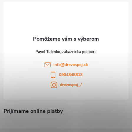
t
i
e
Pavel Tulenko
info
@
drevospoj.sk
0904848813
drevospoj_/
Prijímame online platby