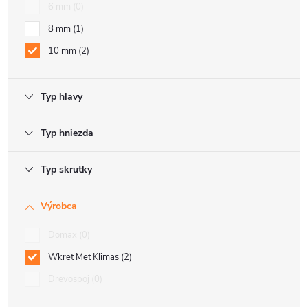
6 mm
0
8 mm
1
10 mm
2
Typ hlavy
Typ hniezda
Typ skrutky
Výrobca
Domax
0
Wkret Met Klimas
2
Drevospoj
0