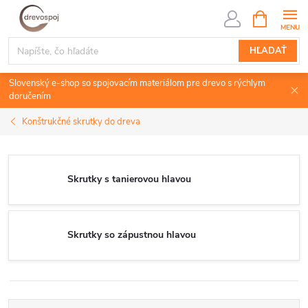
Prejsť
NÁKUPN
KOŠÍK
na
obsah
HĽADAŤ
Slovenský e-shop so spojovacím materiálom pre drevo s rýchlym
doručením
Konštrukčné skrutky do dreva
Skrutky s tanierovou hlavou
Skrutky so zápustnou hlavou