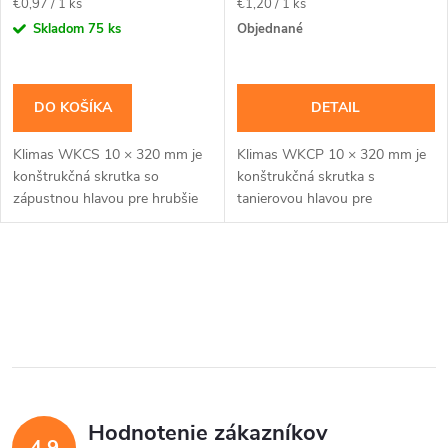
r
Jednotková
Jednotková
€0,97 / 1 ks
€1,20 / 1 ks
o
cena:
cena:
Skladom
75 ks
Objednané
o
d
d
DO KOŠÍKA
DETAIL
u
u
Klimas WKCS 10 × 320 mm je
Klimas WKCP 10 × 320 mm je
k
konštrukčná skrutka so
konštrukčná skrutka s
k
zápustnou hlavou pre hrubšie
tanierovou hlavou pre
t
trámy, krokvy a viacvrstvové
masívnejšie drevené prvky a
drevené zostavy, kde má hlava
konštrukčné spoje navrhnuté
t
zostať zapustená....
pre priemer 10 mm. Závit má...
o
O
o
v
v
v
l
á
Hodnotenie zákazníkov
d
4,9