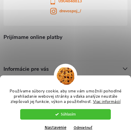
0904848813
drevospoj_/
Prijímame online platby
Informácie pre vás
Blog
Používame súbory cookie, aby sme vám umožnili pohodlné
prehliadanie webovej stránky a vďaka analýze neustále
zlepšovali jej funkcie, výkon a použiteľnosť.
Viac informácií
Copyright 2026
Drevospoj
. Všetky práva vyhradené.
Upraviť nastavenie
cookies
Súhlasím
Vytvoril Shoptet
Nastavenie
Odmietnuť