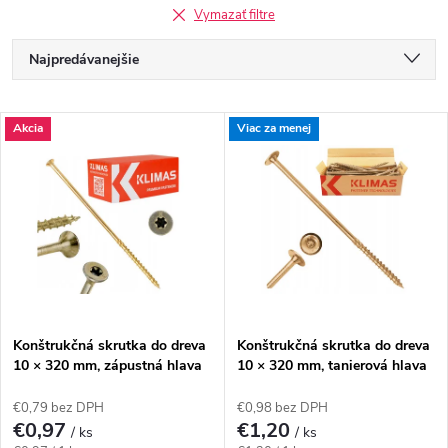
Vymazať filtre
R
Najpredávanejšie
a
Odporúčame
V
Akcia
Viac za menej
Najlacnejšie
d
ý
Najdrahšie
e
p
Abecedne
n
i
i
s
e
Konštrukčná skrutka do dreva
Konštrukčná skrutka do dreva
10 × 320 mm, zápustná hlava
10 × 320 mm, tanierová hlava
p
TX40 – Klimas WKCS
TX40 – Klimas WKCP
p
€0,79 bez DPH
€0,98 bez DPH
r
€0,97
€1,20
/ ks
/ ks