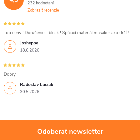
232 hodnotení
a
Zobraziť recenzie
c
i
Top ceny ! Doručenie - blesk ! Spájací materiál masaker ako drží !
Josheppe
e
18.6.2026
p
r
Dobrý
v
Radoslav Luciak
30.5.2026
k
y
v
Odoberať newsletter
ý