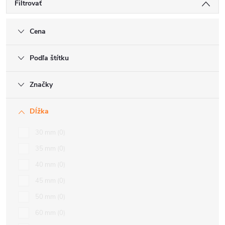
Filtrovať
Cena
Podľa štítku
Značky
Dĺžka
30 mm
0
35 mm
0
40 mm
0
45 mm
0
50 mm
0
60 mm
0