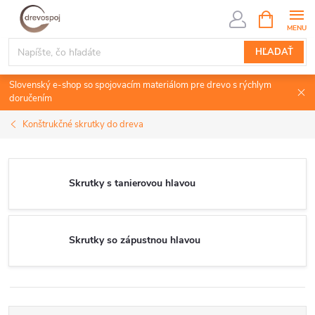
Prejsť
NÁKUPN
KOŠÍK
na
obsah
HĽADAŤ
Slovenský e-shop so spojovacím materiálom pre drevo s rýchlym
doručením
Konštrukčné skrutky do dreva
Skrutky s tanierovou hlavou
Skrutky so zápustnou hlavou