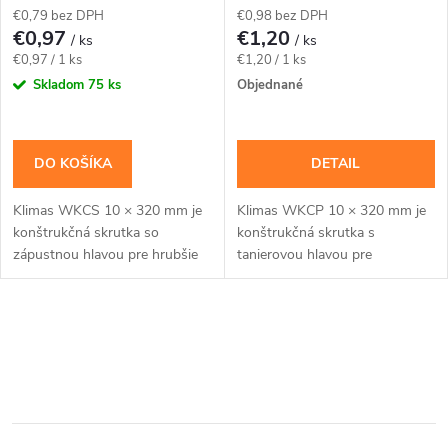
p
€0,79 bez DPH
€0,98 bez DPH
r
€0,97
€1,20
/ ks
/ ks
r
Jednotková
Jednotková
€0,97 / 1 ks
€1,20 / 1 ks
o
cena:
cena:
Skladom
75 ks
Objednané
o
d
d
DO KOŠÍKA
DETAIL
u
u
Klimas WKCS 10 × 320 mm je
Klimas WKCP 10 × 320 mm je
k
konštrukčná skrutka so
konštrukčná skrutka s
k
zápustnou hlavou pre hrubšie
tanierovou hlavou pre
t
trámy, krokvy a viacvrstvové
masívnejšie drevené prvky a
drevené zostavy, kde má hlava
konštrukčné spoje navrhnuté
t
zostať zapustená....
pre priemer 10 mm. Závit má...
o
O
o
v
v
v
l