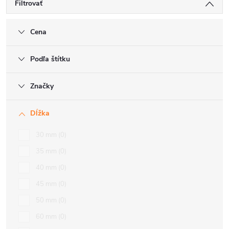
Filtrovať
Cena
Podľa štítku
Značky
Dĺžka
30 mm
0
35 mm
0
40 mm
0
45 mm
0
50 mm
0
60 mm
0