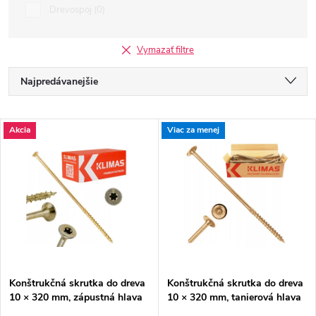
Drevospoj
0
Vymazať filtre
R
Najpredávanejšie
a
Odporúčame
V
Akcia
Viac za menej
Najlacnejšie
d
ý
Najdrahšie
e
p
Abecedne
n
i
i
s
e
Konštrukčná skrutka do dreva
Konštrukčná skrutka do dreva
10 × 320 mm, zápustná hlava
10 × 320 mm, tanierová hlava
p
TX40 – Klimas WKCS
TX40 – Klimas WKCP