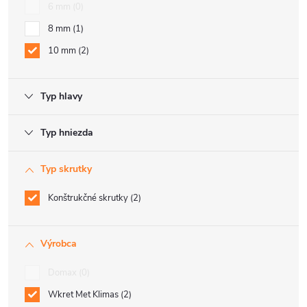
6 mm
0
8 mm
1
10 mm
2
Typ hlavy
Typ hniezda
Typ skrutky
Konštrukčné skrutky
2
Výrobca
Domax
0
Wkret Met Klimas
2