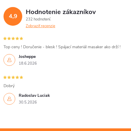
á
Hodnotenie zákazníkov
d
4,9
232 hodnotení
a
Zobraziť recenzie
c
i
Top ceny ! Doručenie - blesk ! Spájací materiál masaker ako drží !
Josheppe
e
18.6.2026
p
r
Dobrý
v
Radoslav Luciak
30.5.2026
k
y