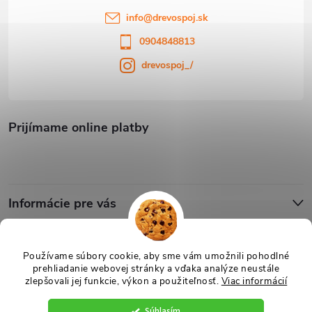
info
@
drevospoj.sk
0904848813
drevospoj_/
Prijímame online platby
Informácie pre vás
Blog
Používame súbory cookie, aby sme vám umožnili pohodlné
prehliadanie webovej stránky a vďaka analýze neustále
zlepšovali jej funkcie, výkon a použiteľnosť.
Viac informácií
Copyright 2026
Drevospoj
. Všetky práva vyhradené.
Upraviť nastavenie
cookies
Súhlasím