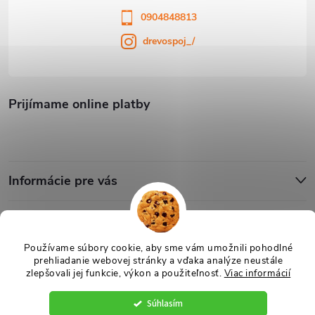
0904848813
drevospoj_/
Prijímame online platby
Informácie pre vás
Blog
Používame súbory cookie, aby sme vám umožnili pohodlné
prehliadanie webovej stránky a vďaka analýze neustále
Copyright 2026
Drevospoj
. Všetky práva vyhradené.
Upraviť nastavenie
zlepšovali jej funkcie, výkon a použiteľnosť.
Viac informácií
cookies
Súhlasím
Vytvoril Shoptet