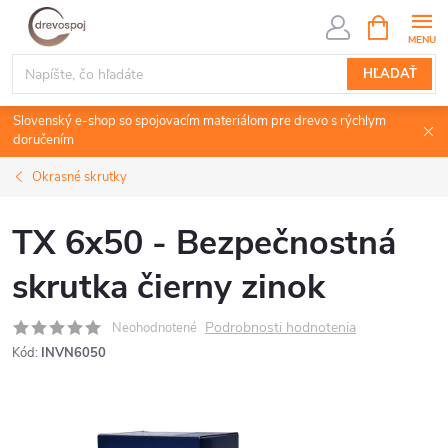
Prejsť
NÁKUPN
KOŠÍK
na
obsah
HĽADAŤ
Slovenský e-shop so spojovacím materiálom pre drevo s rýchlym
doručením
Okrasné skrutky
TX 6x50 - Bezpečnostná
skrutka čierny zinok
Podrobnosti hodnotenia
Neohodnotené
Kód:
INVN6050