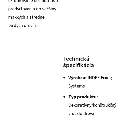
skrutkovanie bez nutnosti
predvŕtavania do väčšiny
mäkkých a stredne
tvrdých drevín.
Technická
špecifikácia
Výrobca:
INDEX Fixing
Systems
Typ produktu:
Dekoratívny/konštrukčn
vrut do dreva