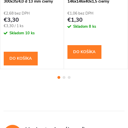
300x35/4,0 d 13 mm čierny
146x146x40x1,5 čierný
€2,68 bez DPH
€1,06 bez DPH
€3,30
€1,30
Jednotková
€3,30 / 1 ks
Skladom
8 ks
cena:
Skladom
10 ks
DO KOŠÍKA
DO KOŠÍKA