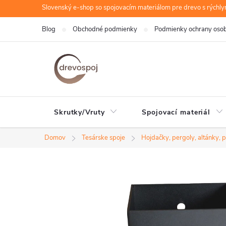
Prejsť
Slovenský e-shop so spojovacím materiálom pre drevo s rýchl
na
Blog
Obchodné podmienky
Podmienky ochrany oso
obsah
Skrutky/Vruty
Spojovací materiál
Domov
Tesárske spoje
Hojdačky, pergoly, altánky, p