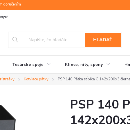
ym doručením
bných údajov
B.R.P Wood s.r.o.
Moja objednávka
HĽADAŤ
Tesárske spoje
Klince, nity, spony
Hm
rístrešky
Kotviace pätky
PSP 140 Pätka stĺpika C 142x200x3 čiern
PSP 140 Pä
142x200x3