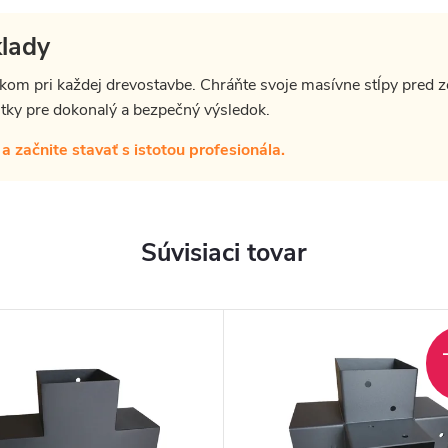
klady
okom pri každej drevostavbe. Chráňte svoje masívne stĺpy pred 
utky pre dokonalý a bezpečný výsledok.
 začnite stavať s istotou profesionála.
Súvisiaci tovar