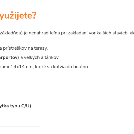
yužijete?
 základňou) je nenahraditeľná pri zakladaní vonkajších stavieb, a
a prístreškov na terasy.
arportov)
a veľkých altánkov.
mami 14x14 cm, ktoré sa kotvia do betónu.
rytka typu C/U)