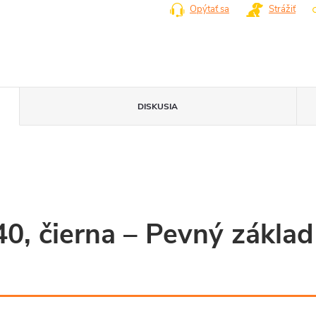
Opýtať sa
Strážiť
DISKUSIA
40, čierna – Pevný základ