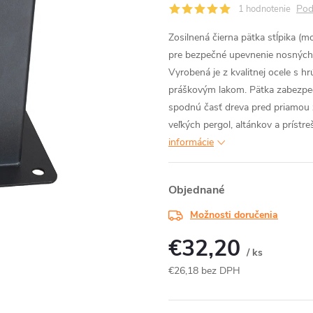
Pod
1 hodnotenie
Zosilnená čierna pätka stĺpika (
pre bezpečné upevnenie nosných
Vyrobená je z kvalitnej ocele s
práškovým lakom. Pätka zabezpeču
spodnú časť dreva pred priamou z
veľkých pergol, altánkov a príst
informácie
Objednané
Možnosti doručenia
€32,20
/ ks
€26,18 bez DPH
Jednotková
cena: