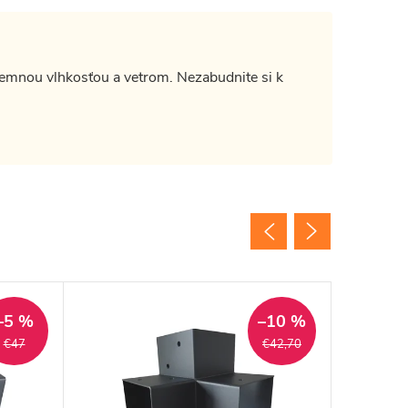
zemnou vlhkosťou a vetrom. Nezabudnite si k
–5 %
–10 %
€47
€42,70