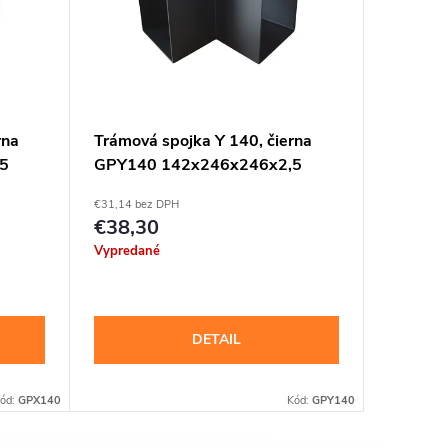
rna
Trámová spojka Y 140, čierna
CTO 080
5
GPY140 142x246x246x2,5
8x50 - 
€31,14 bez DPH
€0,20 bez 
€38,30
€0,25
Jednotkov
€0,25 / 1 
Vypredané
cena:
Sklad
DETAIL
D
ód:
GPX140
Kód:
GPY140