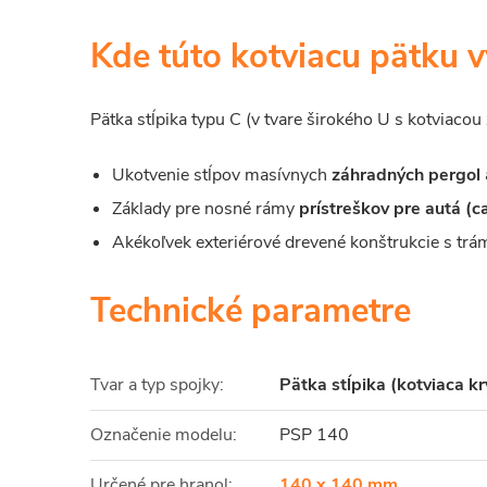
Kde túto kotviacu pätku v
Pätka stĺpika typu C (v tvare širokého U s kotviacou
Ukotvenie stĺpov masívnych
záhradných pergol
Základy pre nosné rámy
prístreškov pre autá (c
Akékoľvek exteriérové drevené konštrukcie s trá
Technické parametre
Tvar a typ spojky:
Pätka stĺpika (kotviaca k
Označenie modelu:
PSP 140
Určené pre hranol:
140 x 140 mm