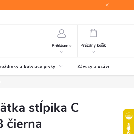
NÁKUPNÝ
KOŠÍK
Prázdny košík
Prihlásenie
oždinky a kotviace prvky
Závesy a uzávery brán
a
tka stĺpika C
 čierna