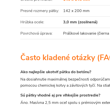
Presné rozmery pätky:
142 x 200 mm
Hrúbka ocele:
3,0 mm (zosilnená)
Povrchová úprava:
Práškové lakovanie (čierna
Často kladené otázky (F
Ako najlepšie ukotviť pätku do betónu?
Na dosiahnutie maximálnej bezpečnosti odporúčame 
pomocou chemickej kotvy a závitových tyčí. Na sti
Sú pätky vhodné aj pre vlhkejšie prostredie?
Áno. Masívna 2,5 mm oceľ spolu s prémiovým exteri