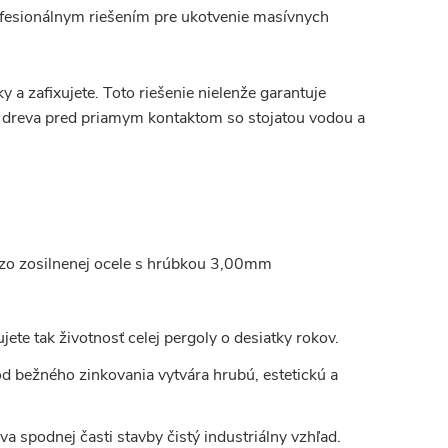
fesionálnym riešením pre ukotvenie masívnych
y a zafixujete. Toto riešenie nielenže garantuje
 dreva pred priamym kontaktom so stojatou vodou a
á zo zosilnenej ocele s hrúbkou 3,00mm
te tak životnosť celej pergoly o desiatky rokov.
 od bežného zinkovania vytvára hrubú, estetickú a
a spodnej časti stavby čistý industriálny vzhľad.