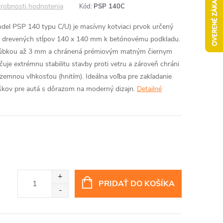
robnosti hodnotenia
Kód:
PSP 140C
model PSP 140 typu C/U) je masívny kotviaci prvok určený
 drevených stĺpov 140 x 140 mm k betónovému podkladu.
 hrúbkou až 3 mm a chránená prémiovým matným čiernym
je extrémnu stabilitu stavby proti vetru a zároveň chráni
emnou vlhkosťou (hnitím). Ideálna voľba pre zakladanie
reškov pre autá s dôrazom na moderný dizajn.
Detailné
PRIDAŤ DO KOŠÍKA