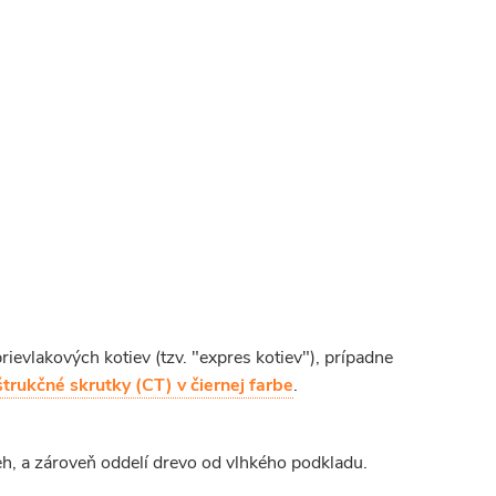
vlakových kotiev (tzv. "expres kotiev"), prípadne
trukčné skrutky (CT) v čiernej farbe
.
, a zároveň oddelí drevo od vlhkého podkladu.