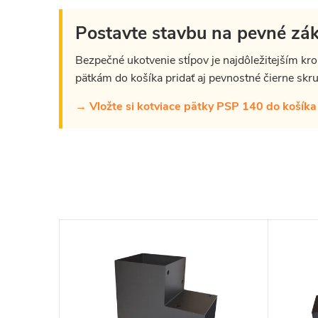
Postavte stavbu na pevné zá
Bezpečné ukotvenie stĺpov je najdôležitejším kr
pätkám do košíka pridať aj pevnostné čierne skr
→ Vložte si kotviace pätky PSP 140 do košíka a