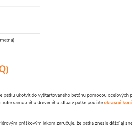
 matná)
AQ)
pätku ukotviť do vyštartovaného betónu pomocou oceľových prie
ahnutie samotného dreveného stĺpa v pätke použite
okrasné konš
érovým práškovým lakom zaručuje, že pätka znesie dážď aj sneh