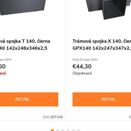
vá spojka T 140, čierna
Trámová spojka X 140, čie
40 142x246x346x2,5
GPX140 142x247x347x2,
bez DPH
€36,02 bez DPH
60
€44,30
ané
Objednané
DETAIL
DETAIL
Kód:
GPT140
K