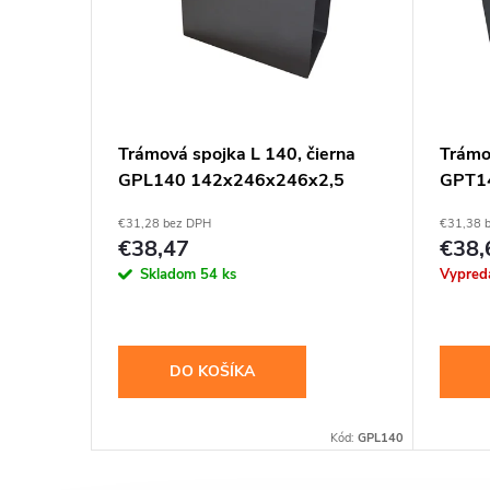
ka s
Trámová spojka L 140, čierna
Trámo
 mm
GPL140 142x246x246x2,5
GPT1
€31,28 bez DPH
€31,38 
€38,47
€38,
Skladom
54 ks
Vypred
DO KOŠÍKA
8-18-080-080
Kód:
GPL140