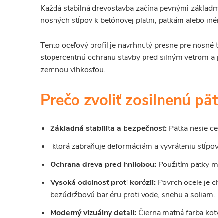
Každá stabilná drevostavba začína pevnými základ
nosných stĺpov k betónovej platni, pätkám alebo i
Tento oceľový profil je navrhnutý presne pre nosné 
stopercentnú ochranu stavby pred silným vetrom a
zemnou vlhkosťou.
Prečo zvoliť zosilnenú p
Základná stabilita a bezpečnosť:
Pätka nesie ce
ktorá zabraňuje deformáciám a vyvráteniu stĺpov
Ochrana dreva pred hnilobou:
Použitím pätky mi
Vysoká odolnosť proti korózii:
Povrch ocele je c
bezúdržbovú bariéru proti vode, snehu a soliam.
Moderný vizuálny detail:
Čierna matná farba kotv