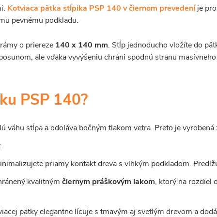
mi.
Kotviaca pätka stĺpika PSP 140 v čiernom prevedení
je pro
nému pevnému podkladu.
trámy o priereze
140 x 140 mm
. Stĺp jednoducho vložíte do pätk
 posunom, ale vďaka vyvýšeniu chráni spodnú stranu masívneho
ätku PSP 140?
lú váhu stĺpa a odoláva bočným tlakom vetra. Preto je vyroben
.
nimalizujete priamy kontakt dreva s vlhkým podkladom. Predlžuje
hránený kvalitným
čiernym práškovým lakom
, ktorý na rozdiel
iacej pätky elegantne lícuje s tmavým aj svetlým drevom a dodáv