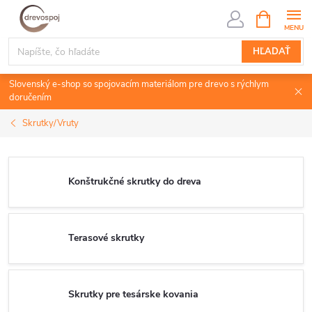
Prejsť
NÁKUPN
KOŠÍK
na
obsah
HĽADAŤ
Slovenský e-shop so spojovacím materiálom pre drevo s rýchlym
doručením
Skrutky/Vruty
Konštrukčné skrutky do dreva
Terasové skrutky
Skrutky pre tesárske kovania