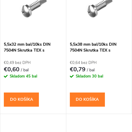
t
t
o
o
v
v
5,5x32 mm bal/10ks DIN
5,5x38 mm bal/10ks DIN
7504N Skrutka TEX s
7504N Skrutka TEX s
vrtáčikom PH
vrtáčikom PH
€0,49 bez DPH
€0,64 bez DPH
€0,60
€0,79
/ bal
/ bal
Skladom
45 bal
Skladom
30 bal
DO KOŠÍKA
DO KOŠÍKA