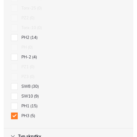
Torx-25
0
PZ2
0
Torx-10
0
PH2
14
PH
0
PH-2
4
PZ1
0
PZ3
0
SW8
30
SW10
9
PH1
15
PH3
5
Typ skrutky