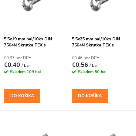
p
Abecedne
n
i
i
s
e
5,5x19 mm bal/10ks DIN
5,5x25 mm bal/10ks DIN
7504N Skrutka TEX s
7504N Skrutka TEX s
p
vrtáčikom PH
vrtáčikom PH
p
€0,33 bez DPH
€0,46 bez DPH
r
€0,40
€0,56
/ bal
/ bal
r
Skladom
109 bal
Skladom
50 bal
o
o
d
DO KOŠÍKA
DO KOŠÍKA
d
u
u
k
k