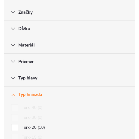
Značky
Dĺžka
Materiál
Priemer
Typ hlavy
Typ hniezda
Torx-40
0
Torx-30
0
Torx-20
10
Torx-15
0