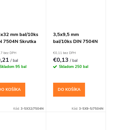
5x32 mm bal/10ks
3,5x9,5 mm
N 7504N Skrutka
bal/10ks DIN 7504N
X s vrtáčikom PH
Skrutka TEX s
17 bez DPH
€0,11 bez DPH
vrtáčikom PH
0,21
€0,13
/ bal
/ bal
Skladom
95 bal
Skladom
250 bal
DO KOŠÍKA
DO KOŠÍKA
Kód:
3-5X32/7504N
Kód:
3-5X9-5/7504N