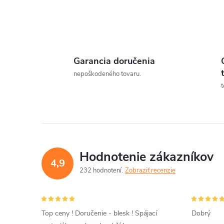
Garancia doručenia
l
nepoškodeného tovaru.
t
Hodnotenie zákazníkov
4,9
232 hodnotení
Zobraziť recenzie
i
Top ceny ! Doručenie - blesk ! Spájací
Dobrý