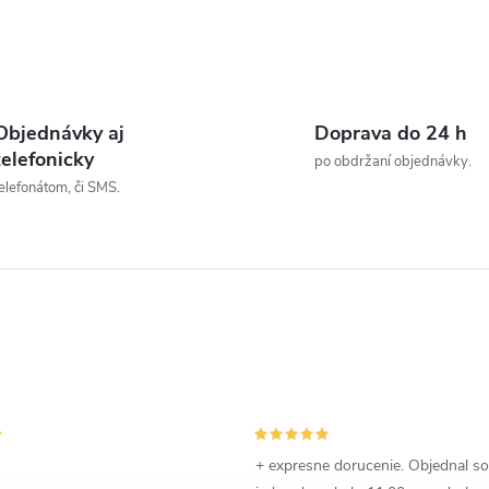
O
v
Objednávky aj
Doprava do 24 h
telefonicky
po obdržaní objednávky.
elefonátom, či SMS.
á
d
a
c
e
p
+ expresne dorucenie. Objednal s