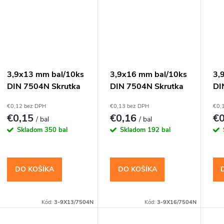
3,9x13 mm bal/10ks
3,9x16 mm bal/10ks
3,
DIN 7504N Skrutka
DIN 7504N Skrutka
DI
TEX s vrtáčikom PH
TEX s vrtáčikom PH
TE
€0,12 bez DPH
€0,13 bez DPH
€0,
€0,15
€0,16
€
/ bal
/ bal
Skladom
350 bal
Skladom
192 bal
DO KOŠÍKA
DO KOŠÍKA
Kód:
3-9X13/7504N
Kód:
3-9X16/7504N