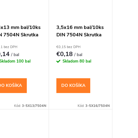
5x13 mm bal/10ks
3,5x16 mm bal/10ks
N 7504N Skrutka
DIN 7504N Skrutka
X s vrtáčikom PH
TEX s vrtáčikom PH
11 bez DPH
€0,15 bez DPH
0,14
€0,18
/ bal
/ bal
Skladom
100 bal
Skladom
80 bal
DO KOŠÍKA
DO KOŠÍKA
Kód:
3-5X13/7504N
Kód:
3-5X16/7504N