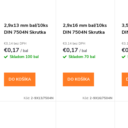
r
o
s
2,9x13 mm bal/10ks
2,9x16 mm bal/10ks
3,
DIN 7504N Skrutka
DIN 7504N Skrutka
DI
d
p
TEX s vrtáčikom PH
TEX s vrtáčikom PH
TE
€0,14 bez DPH
€0,14 bez DPH
€0,
u
€0,17
€0,17
€
/ bal
/ bal
r
Skladom
100 bal
Skladom
70 bal
k
o
t
DO KOŠÍKA
DO KOŠÍKA
d
o
u
Kód:
2-9X13/7504N
Kód:
2-9X16/7504N
v
k