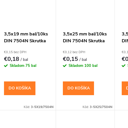
t
o
v
3,5x19 mm bal/10ks
3,5x25 mm bal/10ks
3,
DIN 7504N Skrutka
DIN 7504N Skrutka
DI
TEX s vrtáčikom PH
TEX s vrtáčikom PH
TE
€0,15 bez DPH
€0,12 bez DPH
€0,
€0,18
€0,15
€
/ bal
/ bal
Skladom
75 bal
Skladom
100 bal
DO KOŠÍKA
DO KOŠÍKA
Kód:
3-5X19/7504N
Kód:
3-5X25/7504N