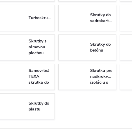
Skrutky do
Turboskrutky
sadrokartónu
Skrutky s
Skrutky do
rámovou
betónu
plochou
hlavou do
dreva
Samovrtná
Skrutka pre
TEXA
nadkrokvovu
skrutka do
izoláciu s
plechu so
tanierovou
6-hrannou
hlavou
hlavou DIN
WKT
Skrutky do
7504K/N
plastu