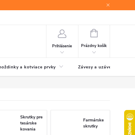
NÁKUPNÝ
KOŠÍK
Prázdny košík
Prihlásenie
oždinky a kotviace prvky
Závesy a uzávery brán
Skrutky pre
Farmárske
tesárske
skrutky
kovania