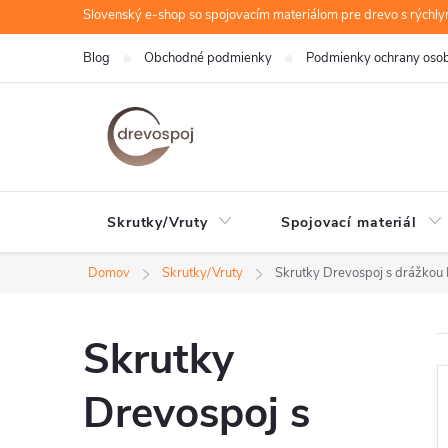
Prejsť
Slovenský e-shop so spojovacím materiálom pre drevo s rýchl
na
Blog
Obchodné podmienky
Podmienky ochrany oso
obsah
Skrutky/Vruty
Spojovací materiál
Domov
Skrutky/Vruty
Skrutky Drevospoj s drážkou 
Skrutky
Drevospoj s