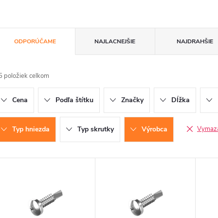
R
ODPORÚČAME
NAJLACNEJŠIE
NAJDRAHŠIE
a
5
položiek celkom
d
Cena
Podľa štítku
Značky
Dĺžka
e
n
Typ hniezda
Typ skrutky
Výrobca
Vymazať
V
e
ý
p
p