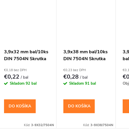
3,9x32 mm bal/10ks
3,9x38 mm bal/10ks
3,
DIN 7504N Skrutka
DIN 7504N Skrutka
ba
TEX s vrtáčikom PH
TEX s vrtáčikom PH
Sk
€0,18 bez DPH
€0,23 bez DPH
€0,
vr
€0,22
€0,28
€
/ bal
/ bal
Skladom
92 bal
Skladom
91 bal
Obj
DO KOŠÍKA
DO KOŠÍKA
Kód:
3-9X32/7504N
Kód:
3-9X38/7504N