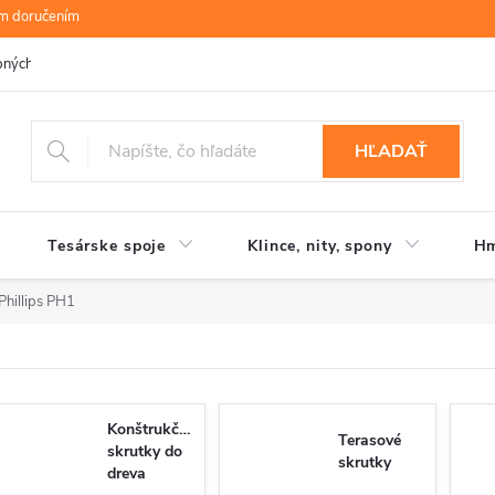
ym doručením
bných údajov
B.R.P Wood s.r.o.
Moja objednávka
HĽADAŤ
Tesárske spoje
Klince, nity, spony
Hm
Phillips PH1
Konštrukčné
Terasové
skrutky do
skrutky
dreva