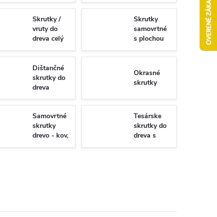
Skrutky /
Skrutky
vruty do
samovrtné
dreva celý
s plochou
závit
hlavou -
Torx/PZ
univerzálne
Dištančné
Okrasné
skrutky do
skrutky
dreva
Samovrtné
Tesárske
skrutky
skrutky do
drevo - kov,
dreva s
WSDST
plným
závitom