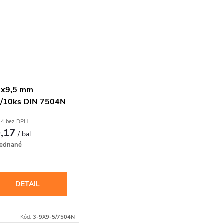
9x9,5 mm
l/10ks DIN 7504N
rutka TEX s
14 bez DPH
táčikom PH
0,17
/ bal
ednané
DETAIL
Kód:
3-9X9-5/7504N