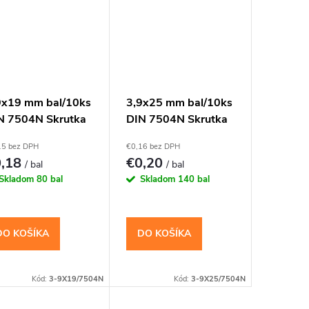
9x19 mm bal/10ks
3,9x25 mm bal/10ks
N 7504N Skrutka
DIN 7504N Skrutka
X s vrtáčikom PH
TEX s vrtáčikom PH
15 bez DPH
€0,16 bez DPH
0,18
€0,20
/ bal
/ bal
Skladom
80 bal
Skladom
140 bal
DO KOŠÍKA
DO KOŠÍKA
Kód:
3-9X19/7504N
Kód:
3-9X25/7504N