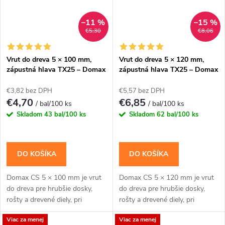
–11 %
–15 %
€5,30
€8,06
Vrut do dreva 5 × 100 mm,
Vrut do dreva 5 × 120 mm,
zápustná hlava TX25 – Domax
zápustná hlava TX25 – Domax
CS
CS
€3,82 bez DPH
€5,57 bez DPH
€4,70
€6,85
/ bal/100 ks
/ bal/100 ks
Skladom
43 bal/100 ks
Skladom
62 bal/100 ks
DO KOŠÍKA
DO KOŠÍKA
Domax CS 5 × 100 mm je vrut
Domax CS 5 × 120 mm je vrut
do dreva pre hrubšie dosky,
do dreva pre hrubšie dosky,
rošty a drevené diely, pri
rošty a drevené diely, pri
ktorých má zápustná hlava
ktorých má zápustná hlava
Viac za menej
Viac za menej
neprekážať ďalšej vrstve.
neprekážať ďalšej vrstve.