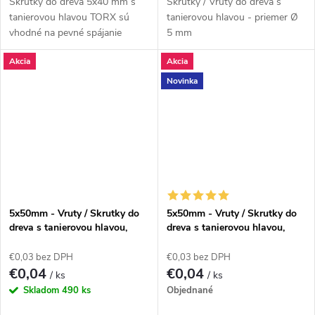
Skrutky do dreva 5x40 mm s
Skrutky / Vruty do dreva s
tanierovou hlavou TORX sú
tanierovou hlavou - priemer Ø
vhodné na pevné spájanie
5 mm
dosiek, líšt, latiek, menších
Akcia
Akcia
hranolov a drevených
konštrukcií. Vďaka...
Novinka
5x50mm - Vruty / Skrutky do
5x50mm - Vruty / Skrutky do
dreva s tanierovou hlavou,
dreva s tanierovou hlavou,
TORX, CT
TORX, CT /Biela/
€0,03 bez DPH
€0,03 bez DPH
€0,04
€0,04
/ ks
/ ks
Skladom
490 ks
Objednané