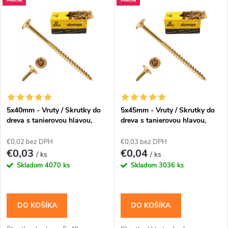
t
t
o
o
v
v
5x40mm - Vruty / Skrutky do
5x45mm - Vruty / Skrutky do
dreva s tanierovou hlavou,
dreva s tanierovou hlavou,
TORX,
TORX, CT
€0,02 bez DPH
€0,03 bez DPH
€0,03
€0,04
/ ks
/ ks
Skladom
4070 ks
Skladom
3036 ks
DO KOŠÍKA
DO KOŠÍKA