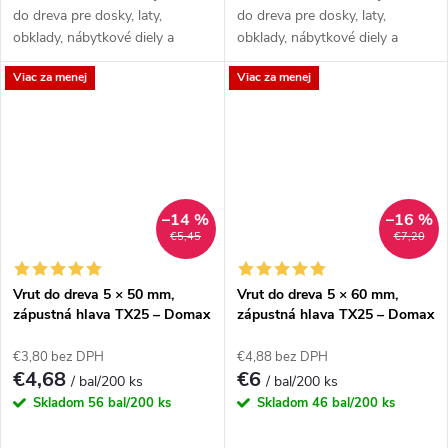
do dreva pre dosky, laty,
do dreva pre dosky, laty,
obklady, nábytkové diely a
obklady, nábytkové diely a
menšie montáže, kde má hlava
menšie montáže, kde má hlava
Viac za menej
Viac za menej
zostať zarovno. Zápustná hlava
zostať zarovno. Zápustná hlava
je vhodná tam,...
je vhodná tam,...
–14 %
–16 %
€5,45
€7,20
Vrut do dreva 5 × 50 mm,
Vrut do dreva 5 × 60 mm,
zápustná hlava TX25 – Domax
zápustná hlava TX25 – Domax
CS
CS
€3,80 bez DPH
€4,88 bez DPH
€4,68
€6
/ bal/200 ks
/ bal/200 ks
Skladom
56 bal/200 ks
Skladom
46 bal/200 ks