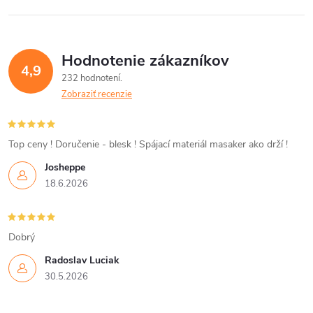
l
á
Hodnotenie zákazníkov
d
4,9
232 hodnotení
a
Zobraziť recenzie
c
i
Top ceny ! Doručenie - blesk ! Spájací materiál masaker ako drží !
Josheppe
e
18.6.2026
p
r
Dobrý
v
Radoslav Luciak
30.5.2026
k