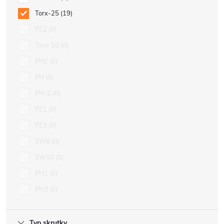
Torx-25
19
PZ2
0
Torx-10
0
PH2
0
PH
0
PH-2
0
PZ1
0
PZ3
0
SW8
0
SW10
0
PH1
0
PH3
0
Typ skrutky