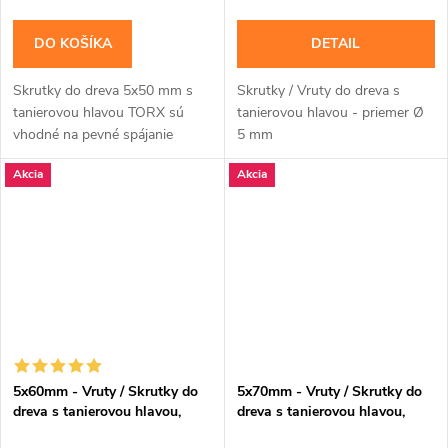
DO KOŠÍKA
DETAIL
Skrutky do dreva 5x50 mm s
Skrutky / Vruty do dreva s
tanierovou hlavou TORX sú
tanierovou hlavou - priemer Ø
vhodné na pevné spájanie
5 mm
dosiek, líšt, latiek, menších
Akcia
Akcia
hranolov a drevených
konštrukcií. Dĺžka 50 mm...
5x60mm - Vruty / Skrutky do
5x70mm - Vruty / Skrutky do
dreva s tanierovou hlavou,
dreva s tanierovou hlavou,
TORX, CT
TORX, CT