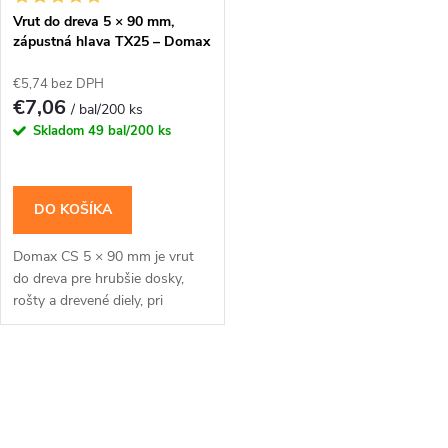
Vrut do dreva 5 × 90 mm,
zápustná hlava TX25 – Domax
CS
€5,74 bez DPH
€7,06
/ bal/200 ks
Skladom
49 bal/200 ks
DO KOŠÍKA
Domax CS 5 × 90 mm je vrut
do dreva pre hrubšie dosky,
rošty a drevené diely, pri
ktorých má zápustná hlava
neprekážať ďalšej vrstve.
Zápustná hlava je...
O
v