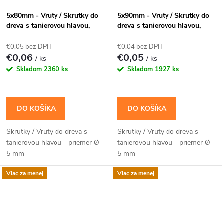
5x80mm - Vruty / Skrutky do
5x90mm - Vruty / Skrutky do
dreva s tanierovou hlavou,
dreva s tanierovou hlavou,
TORX, CT 200ks/bal
TORX, CT
€0,05 bez DPH
€0,04 bez DPH
€0,06
€0,05
/ ks
/ ks
Skladom
2360 ks
Skladom
1927 ks
DO KOŠÍKA
DO KOŠÍKA
Skrutky / Vruty do dreva s
Skrutky / Vruty do dreva s
tanierovou hlavou - priemer Ø
tanierovou hlavou - priemer Ø
5 mm
5 mm
Viac za menej
Viac za menej