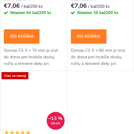
€7,06
€7,06
/ bal/200 ks
/ bal/200 ks
Skladom
64 bal/200 ks
Skladom
39 bal/200 ks
DO KOŠÍKA
DO KOŠÍKA
Domax CS 5 × 70 mm je vrut
Domax CS 5 × 80 mm je vrut
do dreva pre hrubšie dosky,
do dreva pre hrubšie dosky,
rošty a drevené diely, pri
rošty a drevené diely, pri
ktorých má zápustná hlava
ktorých má zápustná hlava
Viac za menej
neprekážať ďalšej vrstve.
neprekážať ďalšej vrstve.
Zápustná hlava je...
Zápustná hlava je...
–13 %
€8,13