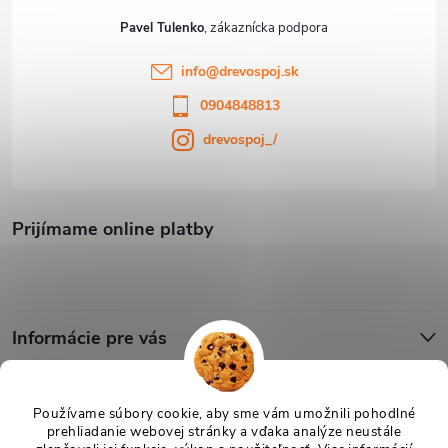
Pavel Tulenko
info
@
drevospoj.sk
0904848813
drevospoj_/
Prijímame online platby
Informácie pre vás
Blog
Používame súbory cookie, aby sme vám umožnili pohodlné
prehliadanie webovej stránky a vďaka analýze neustále