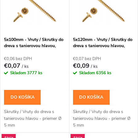
p
Abecedne
n
i
i
s
e
5x100mm - Vruty / Skrutky do
5x120mm - Vruty / Skrutky do
dreva s tanierovou hlavou,
dreva s tanierovou hlavou,
p
TORX, CT
TORX, CT 100ks/bal
p
€0,06 bez DPH
€0,07 bez DPH
r
€0,07
€0,09
/ ks
/ ks
r
Skladom
3777 ks
Skladom
6356 ks
o
o
d
DO KOŠÍKA
DO KOŠÍKA
d
u
Skrutky / Vruty do dreva s
Skrutky / Vruty do dreva s
u
tanierovou hlavou - priemer Ø
tanierovou hlavou - priemer Ø
k
5 mm
5 mm
k
Akcia
Akcia