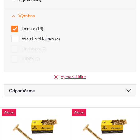
Výrobca
Domax
19
Wkret Met Klimas
8
Drevospoj
0
INDEX
0
Vymazať filtre
R
Odporúčame
a
Najlacnejšie
V
Akcia
Akcia
Najdrahšie
d
ý
Najpredávanejšie
e