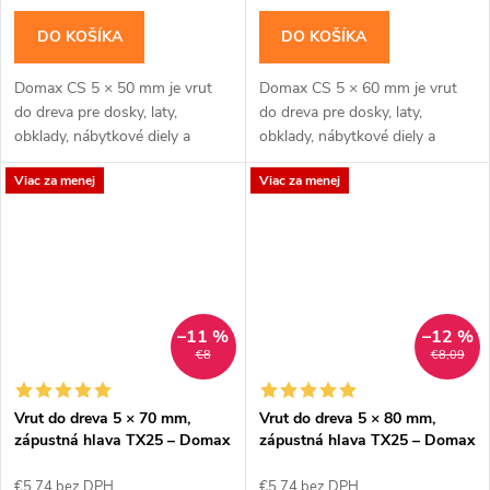
DO KOŠÍKA
DO KOŠÍKA
Domax CS 5 × 50 mm je vrut
Domax CS 5 × 60 mm je vrut
do dreva pre dosky, laty,
do dreva pre dosky, laty,
obklady, nábytkové diely a
obklady, nábytkové diely a
menšie montáže, kde má hlava
menšie montáže, kde má hlava
Viac za menej
Viac za menej
zostať zarovno. Zápustná hlava
zostať zarovno. Zápustná hlava
je vhodná tam,...
je vhodná tam,...
–11 %
–12 %
€8
€8,09
Vrut do dreva 5 × 70 mm,
Vrut do dreva 5 × 80 mm,
zápustná hlava TX25 – Domax
zápustná hlava TX25 – Domax
CS
CS
€5,74 bez DPH
€5,74 bez DPH