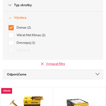
Typ skrutky
Výrobca
Domax
2
Wkret Met Klimas
2
Drevospoj
1
INDEX
0
Vymazať filtre
R
Odporúčame
a
Najlacnejšie
V
Akcia
Najdrahšie
d
ý
Najpredávanejšie