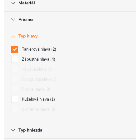
Materiál
Priemer
Typ hlavy
Tanierová hlava
2
Zápustná hlava
4
Valcová hlava
0
Pologuľatá hlava
0
Plochá hlava
0
Kužeľová hlava
1
6-hranná hlava
0
Typ hniezda