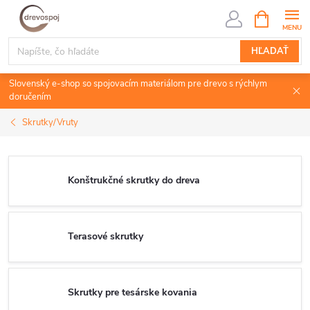
Prejsť
NÁKUPN
KOŠÍK
na
obsah
HĽADAŤ
Slovenský e-shop so spojovacím materiálom pre drevo s rýchlym
doručením
Skrutky/Vruty
Konštrukčné skrutky do dreva
Terasové skrutky
Skrutky pre tesárske kovania