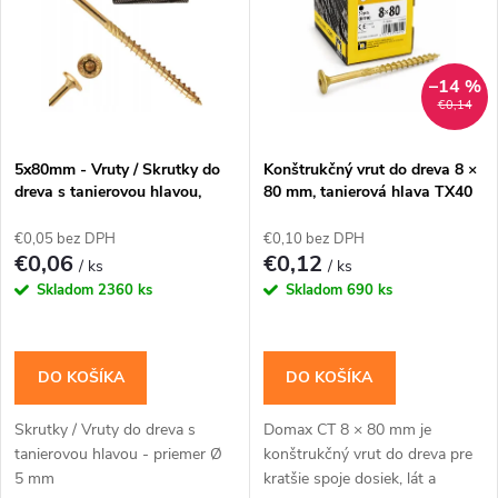
e
p
Abecedne
n
i
–14 %
€0,14
i
s
e
5x80mm - Vruty / Skrutky do
Konštrukčný vrut do dreva 8 ×
dreva s tanierovou hlavou,
80 mm, tanierová hlava TX40
p
TORX, CT 200ks/bal
– Domax CT
p
€0,05 bez DPH
€0,10 bez DPH
r
€0,06
€0,12
/ ks
/ ks
r
Skladom
2360 ks
Skladom
690 ks
o
o
d
DO KOŠÍKA
DO KOŠÍKA
d
u
Skrutky / Vruty do dreva s
Domax CT 8 × 80 mm je
u
tanierovou hlavou - priemer Ø
konštrukčný vrut do dreva pre
k
5 mm
kratšie spoje dosiek, lát a