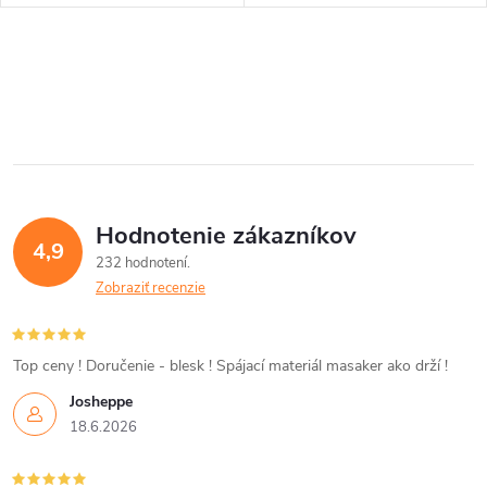
k
drevených dielov, pri ktorých
má široká hlava pritlačiť horný
t
prvok. Široká...
t
O
o
v
o
v
l
v
á
Hodnotenie zákazníkov
d
4,9
232 hodnotení
a
Zobraziť recenzie
c
i
Top ceny ! Doručenie - blesk ! Spájací materiál masaker ako drží !
Josheppe
e
18.6.2026
p