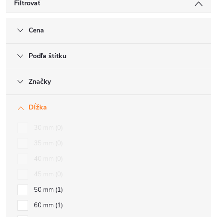
Filtrovať
Cena
Podľa štítku
Značky
Dĺžka
30 mm
0
35 mm
0
40 mm
0
45 mm
0
50 mm
1
60 mm
1