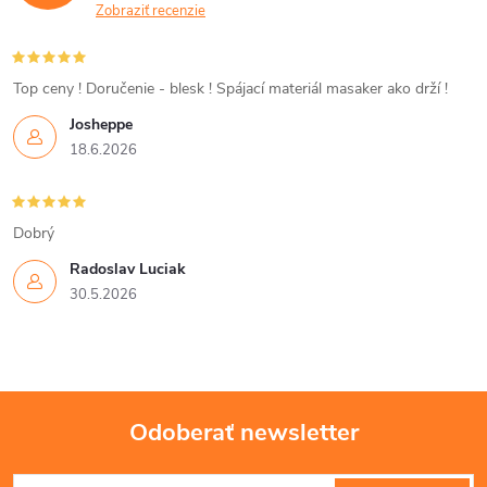
a
Zobraziť recenzie
c
i
Top ceny ! Doručenie - blesk ! Spájací materiál masaker ako drží !
Josheppe
e
18.6.2026
p
r
Dobrý
v
Radoslav Luciak
30.5.2026
k
y
v
Odoberať newsletter
ý
Z