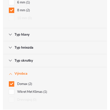
6 mm
1
8 mm
2
10 mm
0
Typ hlavy
Typ hniezda
Typ skrutky
Výrobca
Domax
2
Wkret Met Klimas
1
Drevospoj
0