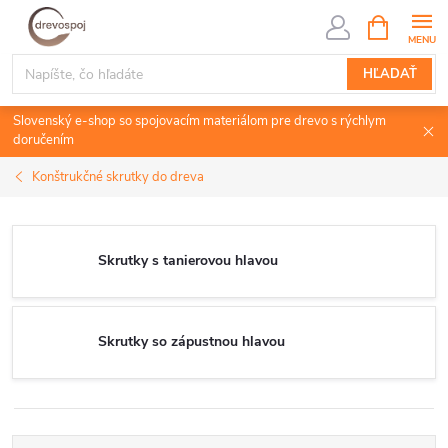
Prejsť
NÁKUPN
KOŠÍK
na
obsah
HĽADAŤ
Slovenský e-shop so spojovacím materiálom pre drevo s rýchlym
doručením
Konštrukčné skrutky do dreva
Skrutky s tanierovou hlavou
Skrutky so zápustnou hlavou