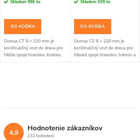
r
Skladom
986 ks
Skladom
509 ks
o
o
d
DO KOŠÍKA
DO KOŠÍKA
d
u
Domax CT 8 × 220 mm je
Domax CS 8 × 220 mm je
u
konštrukčný vrut do dreva pre
konštrukčný vrut do dreva pre
k
hlbšie spoje hranolov, krokiev,
hlboké spoje hranolov, trámov a
k
trámov a viacvrstvových
viacvrstvových drevených
drevených prvkov. Široká
prvkov so zapustenou hlavou.
t
tanierová hlava...
Zápustná hlava je...
t
O
o
v
o
v
l
v
á
Hodnotenie zákazníkov
d
4,9
232 hodnotení