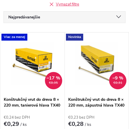
Vymazať filtre
R
Najpredávanejšie
a
Odporúčame
V
Viac za menej
Novinka
Najlacnejšie
d
ý
Najdrahšie
e
p
Abecedne
n
i
–17 %
–9 %
€0,35
€0,31
i
s
e
Konštrukčný vrut do dreva 8 ×
Konštrukčný vrut do dreva 8 ×
220 mm, tanierová hlava TX40
220 mm, zápustná hlava TX40
p
– Domax CT
– Domax CS
p
€0,24 bez DPH
€0,23 bez DPH
r
€0,29
€0,28
/ ks
/ ks