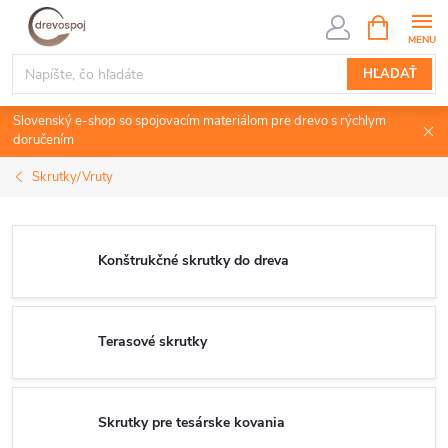
Prejsť
NÁKUPN
KOŠÍK
na
obsah
HĽADAŤ
Slovenský e-shop so spojovacím materiálom pre drevo s rýchlym
doručením
Skrutky/Vruty
Konštrukčné skrutky do dreva
Terasové skrutky
Skrutky pre tesárske kovania