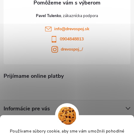
Pavel Tulenko
info
@
drevospoj.sk
0904848813
drevospoj_/
Prijímame online platby
Informácie pre vás
Blog
Používame súbory cookie, aby sme vám umožnili pohodlné