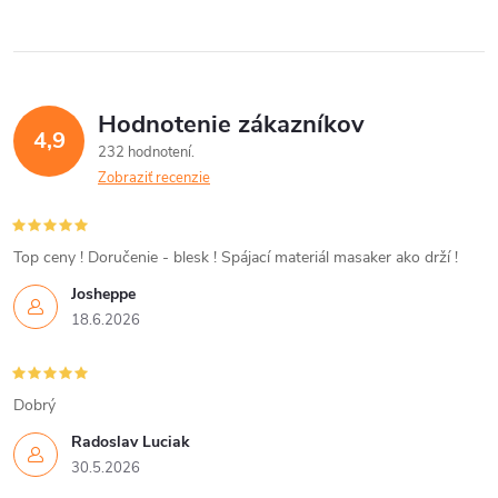
v
v
v
l
á
Hodnotenie zákazníkov
d
4,9
232 hodnotení
a
Zobraziť recenzie
c
i
Top ceny ! Doručenie - blesk ! Spájací materiál masaker ako drží !
Josheppe
e
18.6.2026
p
r
Dobrý
v
Radoslav Luciak
30.5.2026
k