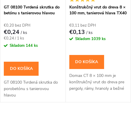
s
e
GT 08100 Tvrdená skrutka do
Konštrukčný vrut do dreva 8 ×
betónu s tanierovou hlavou
100 mm, tanierová hlava TX40
p
8x100
– Domax CT
p
€0,20 bez DPH
€0,11 bez DPH
r
€0,24
€0,13
/ ks
/ ks
r
Jednotková
€0,24 / 1 ks
Skladom
1039 ks
o
cena:
Skladom
144 ks
o
d
DO KOŠÍKA
d
DO KOŠÍKA
u
Domax CT 8 × 100 mm je
u
konštrukčný vrut do dreva pre
GT 08100 Tvrdená skrutka do
k
pergoly, rámy, hranoly a bežné
porobetónu s tanierovou
k
tesárske spoje s priznanou
hlavou
hlavou. Široká tanierová hlava
t
pritlačí horný...
t
o
O
o