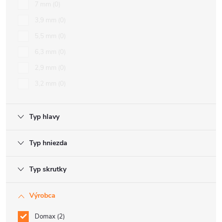
7 mm
0
3,9 mm
0
5,5 mm
0
6,3 mm
0
2,9 mm
0
3,2 mm
0
Typ hlavy
Typ hniezda
Typ skrutky
Výrobca
Domax
2