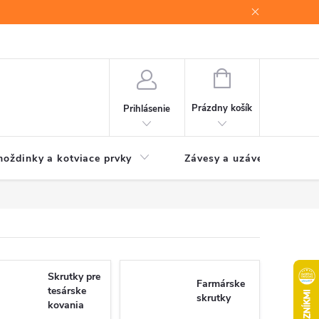
NÁKUPNÝ
KOŠÍK
Prázdny košík
Prihlásenie
oždinky a kotviace prvky
Závesy a uzávery brán
Skrutky pre
Farmárske
tesárske
skrutky
kovania