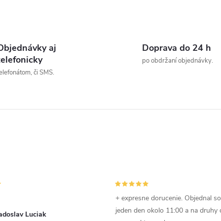
t
povrchom. Zápustná
hlava je vhodná tam, kde
o
O
má zostať...
v
v
Objednávky aj
Doprava do 24 h
telefonicky
po obdržaní objednávky.
elefonátom, či SMS.
á
d
a
c
e
p
+ expresne dorucenie. Objednal s
jeden den okolo 11:00 a na druhy
adoslav Luciak