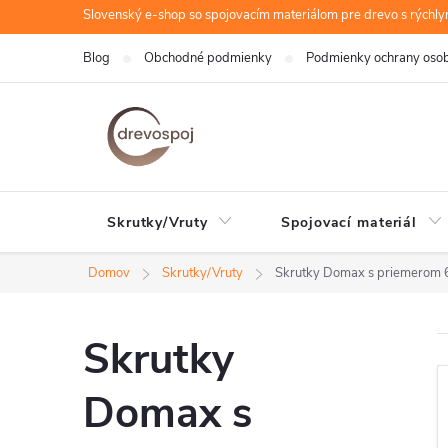
Prejsť
Slovenský e-shop so spojovacím materiálom pre drevo s rýchl
na
Blog
Obchodné podmienky
Podmienky ochrany oso
obsah
Skrutky/Vruty
Spojovací materiál
Domov
Skrutky/Vruty
Skrutky Domax s priemerom 
Skrutky
Domax s