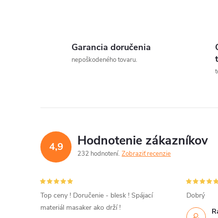
Garancia doručenia
l
nepoškodeného tovaru.
t
Hodnotenie zákazníkov
4,9
232 hodnotení
Zobraziť recenzie
i
Top ceny ! Doručenie - blesk ! Spájací
Dobrý
materiál masaker ako drží !
R