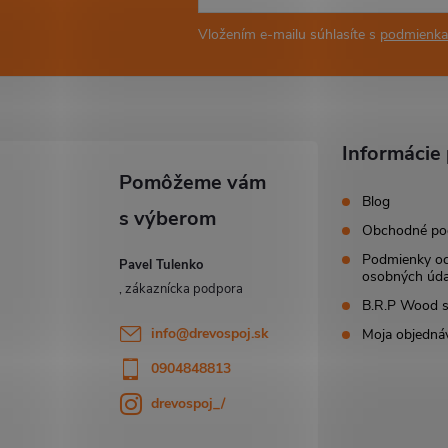
Vložením e-mailu súhlasíte s
podmienka
Informácie 
Blog
Obchodné po
Podmienky o
Pavel Tulenko
osobných úda
B.R.P Wood s.
info
@
drevospoj.sk
Moja objedná
0904848813
drevospoj_/