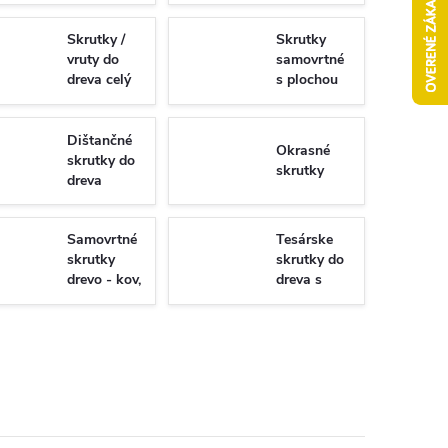
Skrutky /
Skrutky
vruty do
samovrtné
dreva celý
s plochou
závit
hlavou -
Torx/PZ
univerzálne
Dištančné
Okrasné
skrutky do
skrutky
dreva
Samovrtné
Tesárske
skrutky
skrutky do
drevo - kov,
dreva s
WSDST
plným
závitom