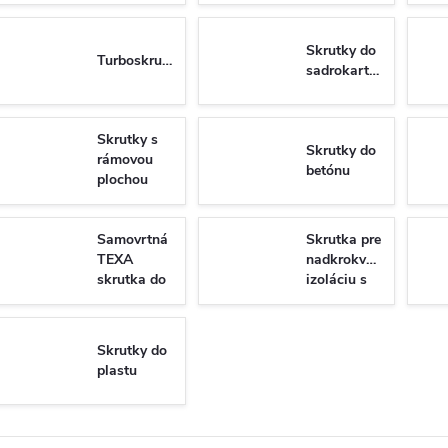
Skrutky do
Turboskrutky
sadrokartónu
Skrutky s
Skrutky do
rámovou
betónu
plochou
hlavou do
dreva
Samovrtná
Skrutka pre
TEXA
nadkrokvovu
skrutka do
izoláciu s
plechu so
tanierovou
6-hrannou
hlavou
hlavou DIN
WKT
Skrutky do
7504K/N
plastu