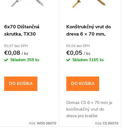
r
o
s
6x70 Dištančná
Konštrukčný vrut do
skrutka, TX30
dreva 6 × 70 mm,
d
p
zápustná hlava TX30
€0,07 bez DPH
€0,04 bez DPH
– Domax CS
u
€0,08
€0,05
/ ks
/ ks
r
Skladom
359 ks
Skladom
3165 ks
k
o
t
DO KOŠÍKA
DO KOŠÍKA
d
o
u
Domax CS 6 × 70 mm je
konštrukčný vrut do
v
k
dreva pre kratšie
tesárske spoje, rámy,
Kód:
WDS 06070
Kód:
CS 06070
dosky a laty s rovným