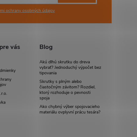
mi ochrany osobných údajov
pre vás
Blog
Akú dlhú skrutku do dreva
vybrať? Jednoduchý výpočet bez
dmienky
tipovania
chrany
Skrutky s plným alebo
jov
čiastočným závitom? Rozdiel,
ktorý rozhoduje o pevnosti
r.o.
spoja
vka
Ako chybný výber spojovacieho
materiálu ovplyvní prácu tesára?