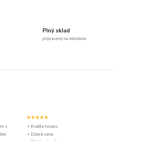
Plný sklad
pripravený na odoslanie.
om v
+ Kvalita tovaru
 den
+ Dobrá cena