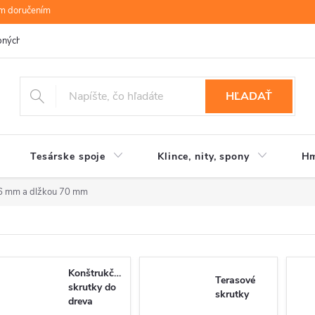
ym doručením
bných údajov
B.R.P Wood s.r.o.
Moja objednávka
HĽADAŤ
Tesárske spoje
Klince, nity, spony
Hm
6 mm a dlžkou 70 mm
Konštrukčné
Terasové
skrutky do
skrutky
dreva